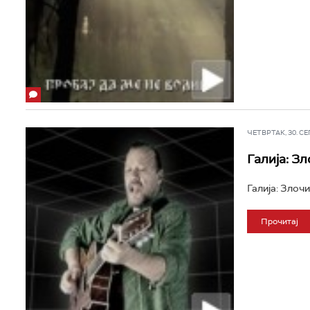
ЧЕТВРТАК, 30. СЕП 
Галија: Зл
Галија: Злочин
Прочитај