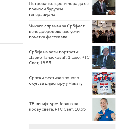
Петровачкој цести мора да се
преноси будућим
генерацијама
Чикаго спреман за Србфест,
вече добродошлице уочи
почетка фестивала
Србија на вези-портрети:
Дарко Танасковић, 1. део, РТС
Свет, 18.55
Српски фестивал поново
окупља дијаспору у Чикагу
ТВ минијатуре: Јована на
крову света, РТС Свет, 18.55