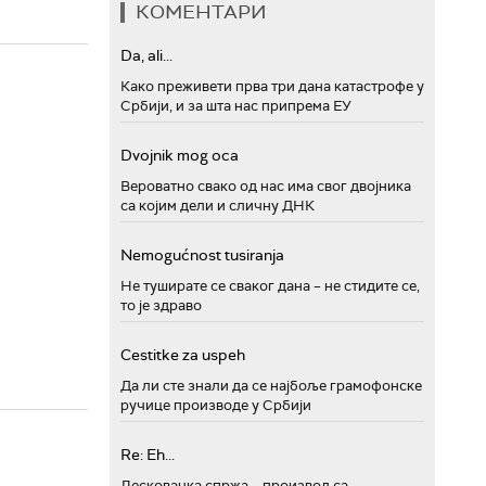
КОМЕНТАРИ
Da, ali...
Како преживети прва три дана катастрофе у
Србији, и за шта нас припрема ЕУ
Dvojnik mog oca
Вероватно свако од нас има свог двојника
са којим дели и сличну ДНК
Nemogućnost tusiranja
Не туширате се сваког дана – не стидите се,
то је здраво
Cestitke za uspeh
Да ли сте знали да се најбоље грамофонске
ручице производе у Србији
Re: Eh...
Лесковачка спржа – производ са