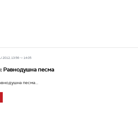
 2012, 13:56 -> 14:05
: Равнодушна песма
внодушна песма...