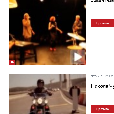
Јован Маљ
...
Прочитај
ПЕТАК, 01. ЈУН 201
Никола Чу
...
Прочитај