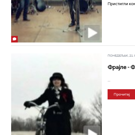
Пристигли ком
ПОНЕДЕЉАК, 21. ОК
Фрајле - 
...
Прочитај