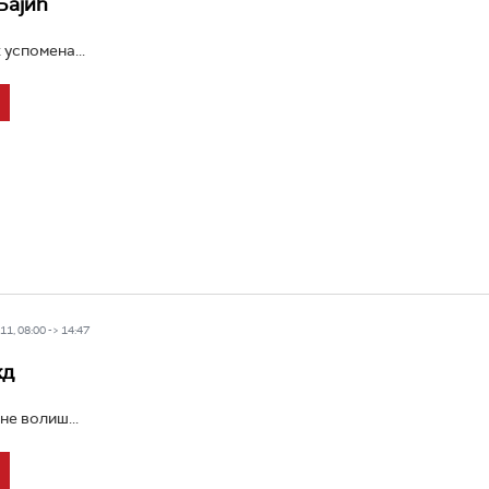
Бајић
 успомена...
1, 08:00 -> 14:47
жд
не волиш...