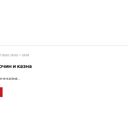
2010, 15:02 -> 15:03
очин и казна
 и казна...