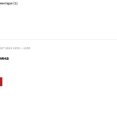
ентари (1)
Т 2013, 13:53 -> 13:55
Фина