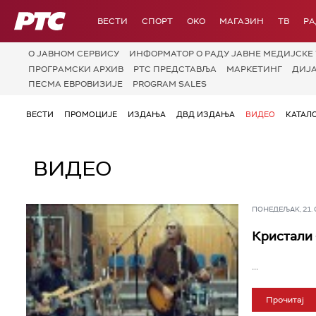
РТС
ВЕСТИ
СПОРТ
OKO
МАГАЗИН
ТВ
Р
О JАВНОМ СЕРВИСУ
ИНФОРМАТОР О РАДУ ЈАВНЕ МЕДИЈСКЕ 
ПРОГРАМСКИ АРХИВ
РТС ПРЕДСТАВЉА
МАРКЕТИНГ
ДИЈ
ПЕСМА ЕВРОВИЗИЈЕ
PROGRAM SALES
ВЕСТИ
ПРОМОЦИЈЕ
ИЗДАЊА
ДВД ИЗДАЊА
ВИДЕО
КАТАЛ
ВИДЕО
ПОНЕДЕЉАК, 21. ОК
Кристали 
...
Прочитај