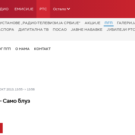
АДИО
ЕМИСИЈЕ
РТС
Остало
УСТАНОВЕ „РАДИО-ТЕЛЕВИЗИЈА СРБИЈЕ“
АКЦИЈЕ
ПГП
ГАЛЕРИЈ
АСПОРА
ДИГИТАЛНА ТВ
ПОСАО
ЈАВНЕ НАБАВКЕ
ЈУБИЛЕЈИ РТС
ОГ ПГП
О НАМА
КОНТАКТ
Т 2013, 13:55 -> 13:56
- Само блуз