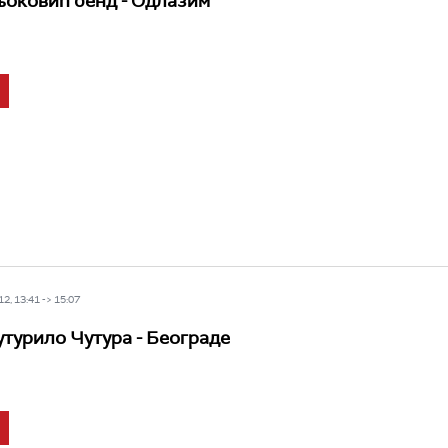
оковић бенд - Одлазим
2, 13:41 -> 15:07
турило Чутура - Београде