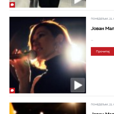
ПОНЕДЕЉАК, 21. ОК
Јован Маљ
...
Прочитај
ПОНЕДЕЉАК, 21. ОК