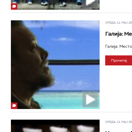
СРЕДА, 11. МАЈ 201
Галија: М
Галија: Место
Прочитај
СРЕДА, 11. МАЈ 201