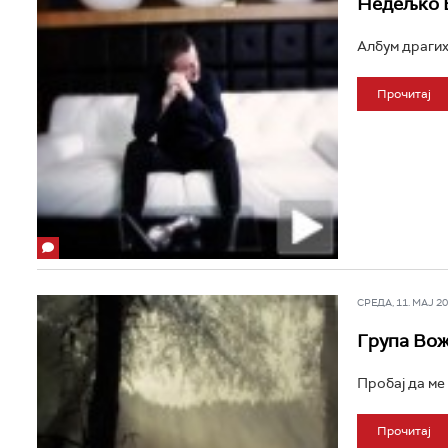
Недељко 
Албум драгих
Прочитај
СРЕДА, 11. МАЈ 201
Група Во
Пробај да ме 
Прочитај