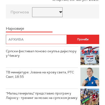
Прогноза
Најновије
Српски фестивал поново окупља дијаспору
у Чикагу
ТВ минијатуре: Јована на крову света, РТС
Свет, 18.55
"Малац генијалац“ представио програм у
Лајонсу - тренинг за мозак на српском језику