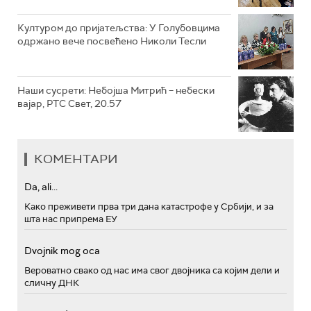
Културом до пријатељства: У Голубовцима
одржано вече посвећено Николи Тесли
Наши сусрети: Небојша Митрић – небески
вајар, РТС Свет, 20.57
КОМЕНТАРИ
Da, ali...
Како преживети прва три дана катастрофе у Србији, и за
шта нас припрема ЕУ
Dvojnik mog oca
Вероватно свако од нас има свог двојника са којим дели и
сличну ДНК