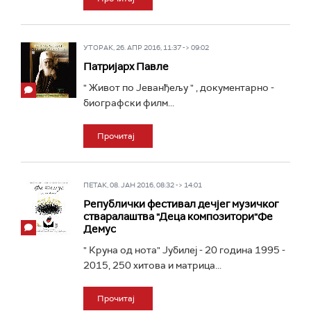
УТОРАК, 26. АПР 2016, 11:37 -> 09:02
Патријарх Павле
" Живот по Јеванђељу " , документарно -
биографски филм...
Прочитај
ПЕТАК, 08. ЈАН 2016, 08:32 -> 14:01
Републички фестивал дечјег музичког
стваралаштва "Деца композитори"Фе
Демус
" Круна од нота" Јубилеј - 20 година 1995 -
2015, 250 хитова и матрица...
Прочитај