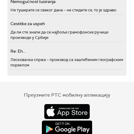
Nemogućnost tusiranja
Не туширате се сваког дана – не стидите се, то је здраво
Cestitke za uspeh
Да ли сте знали да се најбоље грамофонске ручице
производе у Србији
Re: Eh...
Лесковачка спржа – производ са заштићеним географским
пореклом
Преузмите РТС мобилну апликацију