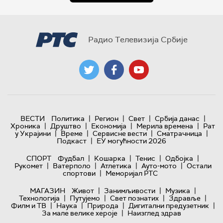
Радио Телевизија Србије
|
|
|
|
ВЕСТИ
Политика
Регион
Свет
Србија данас
|
|
|
|
Хроника
Друштво
Економија
Мерила времена
Рат
|
|
|
|
у Украјини
Време
Сервисне вести
Сматрачница
|
Подкаст
ЕУ могућности 2026
|
|
|
|
СПОРТ
Фудбал
Кошарка
Тенис
Одбојка
|
|
|
|
Рукомет
Ватерполо
Атлетика
Ауто-мото
Остали
|
спортови
Меморијал РТС
|
|
|
МАГАЗИН
Живот
Занимљивости
Музика
|
|
|
|
Технологијa
Путујемо
Свет познатих
Здравље
|
|
|
|
Филм и ТВ
Наука
Природа
Дигитални предузетник
|
За мале велике хероје
Наизглед здрав