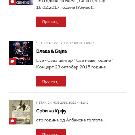
"30 година са Вама", Сава Центар
18.02.2017.године (Уживо)...
Прочитај
ЧЕТВРТАК, 22. ЈУН 2017, 09:23 -> 09:37
Влада & Бајка
Live - Сава центар " Све наше године "
Концерт 23.октобар 2015.године...
Прочитај
ПЕТАК, 04. НОВ 2016, 10:52 -> 11:42
Срби на Крфу
сто година од Албанске голготе...
Прочитај