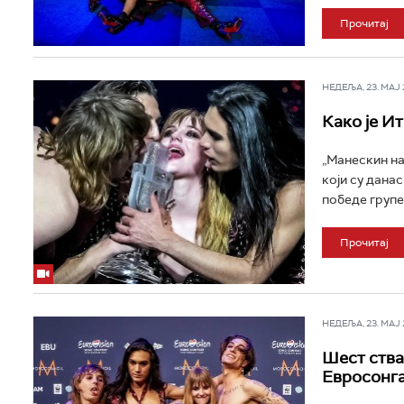
Прочитај
НЕДЕЉА, 23. МАЈ 2
Како је И
„Манескин на
који су дана
победе групе 
Прочитај
НЕДЕЉА, 23. МАЈ 2
Шест ства
Евросонг