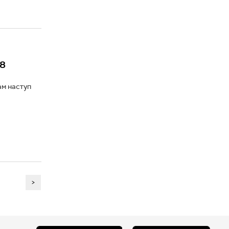
 8
ам наступ
>