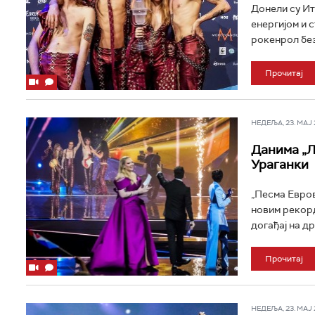
Донели су Ит
енергијом и 
рокенрол без
Прочитај
НЕДЕЉА, 23. МАЈ 2
Данима „Л
Ураганки
„Песма Евров
новим рекорд
догађај на д
Прочитај
НЕДЕЉА, 23. МАЈ 2