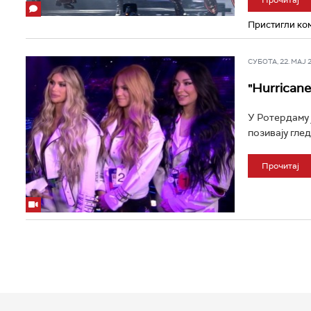
Пристигли ком
СУБОТА, 22. МАЈ 20
"Hurricane
У Ротердаму 
позивају гледа
Прочитај