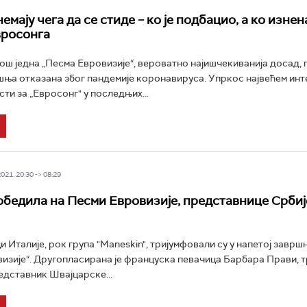
емају чега да се стиде – ко је подбацио, а ко изнен
вросонга
још једна „Песма Евровизије“, вероватно најишчекиванија досад, 
ња отказана због пандемије коронавируса. Упркос највећем ин
ти за „Евросонг" у последњих...
21, 20:30 -> 08:29
обедила на Песми Евровизије, представнице Србије
 Италије, рок група "Maneskin", тријумфовали су у напетој завршн
изије“. Другопласирана је француска певачица Барбара Прави, 
редставник Швајцарске...