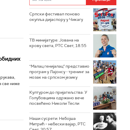
Српски фестивал поново
окупља дијаспору у Чикагу
ТВ минијатуре: Јована на
крову света, РТС Свет, 18.55
орбидних
"Малац генијалац“ представио
програм у Лајонсу - тренинг за
мозак на српском језику
 рукава,
з све ниже
Културом до пријатељства: У
Голубовцима одржано вече
посвећено Николи Тесли
Наши сусрети: Небојша
Митрић – небески вајар, РТС
Свет, 20.57