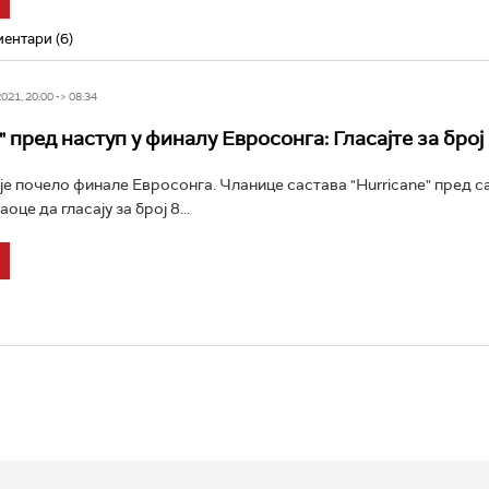
ентари (6)
21, 20:00 -> 08:34
" пред наступ у финалу Евросонга: Гласајте за број
је почело финале Евросонга. Чланице састава "Hurricane" пред с
оце да гласају за број 8...