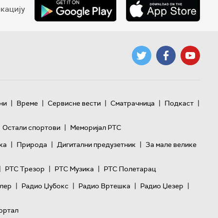
кацију
|
|
|
|
|
ни
Време
Сервисне вести
Сматрачница
Подкаст
|
Остали спортови
Меморијал РТС
|
|
|
ка
Природа
Дигитални предузетник
За мале велике
|
|
|
РТС Трезор
РТС Музика
РТС Полетарац
|
|
|
|
лер
Радио Џубокс
Радио Вртешка
Радио Џезер
ортал