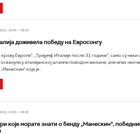
021, 16:43 -> 08:32
талија доживела победу на Евросонгу
 крову Европе“, „Тријумф Италије после 31 годинe“, само су неки
с осванули у италијанској штампи поводом жељене, али ипак неоч
„Манескин“ која је...
021, 13:00 -> 08:30
ри које морате знати о бенду „Манескин“, победн
а