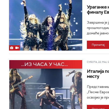
Ураганке н
финалу Е
Завршена је 
прошлогодиш
домаће јавнос
Прочитај
СУБОТА, 22. МАЈ 20
Италија п
месту
Представници
„Песме Евров
освојио је п
Прочитај