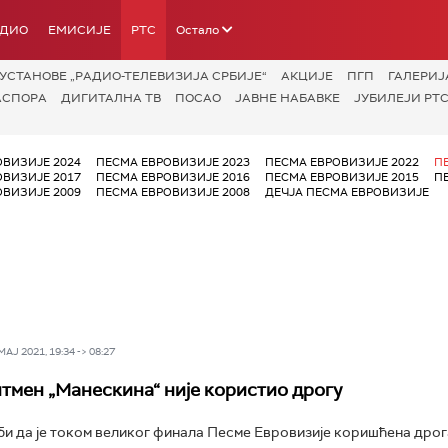
АДИО
ЕМИСИЈЕ
РТС
Остало
УСТАНОВЕ „РАДИО-ТЕЛЕВИЗИЈА СРБИЈЕ“
АКЦИЈЕ
ПГП
ГАЛЕРИЈ
АСПОРА
ДИГИТАЛНА ТВ
ПОСАО
ЈАВНЕ НАБАВКЕ
ЈУБИЛЕЈИ РТС
ОВИЗИЈЕ 2024
ПЕСМА ЕВРОВИЗИЈЕ 2023
ПЕСМА ЕВРОВИЗИЈЕ 2022
П
ОВИЗИЈЕ 2017
ПЕСМА ЕВРОВИЗИЈЕ 2016
ПЕСМА ЕВРОВИЗИЈЕ 2015
П
ОВИЗИЈЕ 2009
ПЕСМА ЕВРОВИЗИЈЕ 2008
ДЕЧЈА ПЕСМА ЕВРОВИЗИЈЕ
Ј 2021, 19:34 -> 08:27
тмен „Манескина“ није користио дрогу
и да је током великог финала Песме Евровизије коришћена дрог