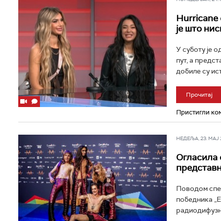
Hurricane
је што ни
У суботу је 
пут, а предст
добиле су ист
Прочитај
Пристигли ком
НЕДЕЉА, 23. МАЈ 2
Огласила 
представн
Поводом спек
победника „Е
радиодифузна 