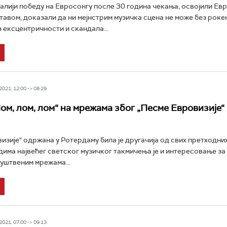
алији победу на Евросонгу после 30 година чекања, освојили Ев
ставом, доказали да ни мејнстрим музичка сцена не може без роке
 ексцентричности и скандала...
021, 12:00 -> 08:29
ом, лом, лом“ на мрежама због „Песме Евровизије“
изије“ одржана у Ротердаму била је другачија од свих претходних
има највећег светског музичког такмичења је и интересовање за 
руштвеним мрежама...
021, 07:00 -> 09:13