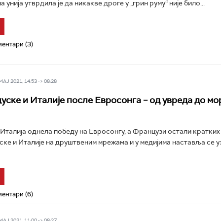
унија утврдила је да никакве дроге у „грин руму“ није било...
ентари (3)
Ј 2021, 14:53 -> 08:28
уске и Италије после Евросонга – од увреда до м
 Италија однела победу на Евросонгу, а Французи остали кратких
ске и Италије на друштвеним мрежама и у медијима наставља се у
ентари (6)
Ј 2021, 11:00 -> 08:27