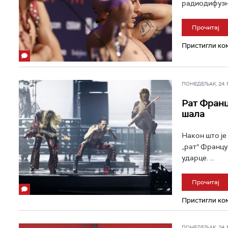
радиодифузна 
Прочитај
Пристигли ком
ПОНЕДЕЉАК, 24. МА
Рат Франц
шала
Након што је
„рат“ Францу
ударце. ...
Прочитај
Пристигли ком
ПОНЕДЕЉАК, 24. МА