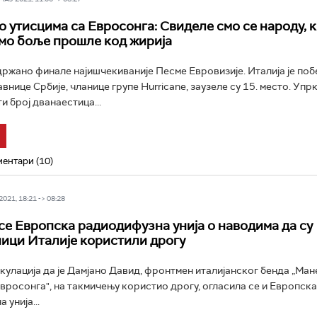
 о утисцима са Евросонга: Свиделе смо се народу, 
смо боље прошле код жирија
одржано финале најишчекиваније Песме Евровизије. Италија је по
авнице Србије, чланице групе Hurricane, заузеле су 15. место. Упр
и број дванаестица...
ентари (10)
021, 18:21 -> 08:28
се Европска радиодифузна унија о наводима да су
ици Италије користили дрогу
улација да је Дамјано Давид, фронтмен италијанског бенда „Мане
вросонга", на такмичењу користио дрогу, огласила се и Европска
унија...