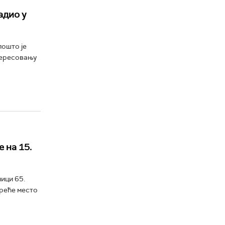
адио у
пошто је
тересовању
 на 15.
ици 65.
треће место