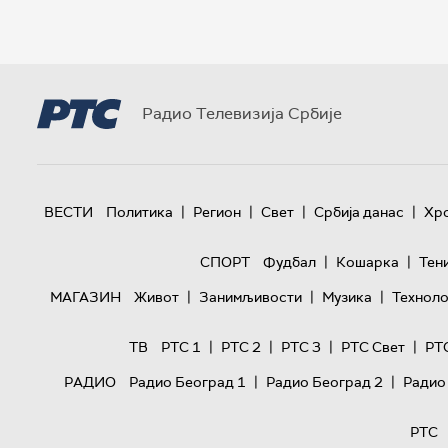
Радио Телевизија Србије
|
|
|
|
ВЕСТИ
Политика
Регион
Свет
Србија данас
Хр
|
|
СПОРТ
Фудбал
Кошарка
Тен
|
|
|
МАГАЗИН
Живот
Занимљивости
Музика
Техноло
|
|
|
|
ТВ
РТС 1
РТС 2
РТС 3
РТС Свет
РТ
|
|
РАДИО
Радио Београд 1
Радио Београд 2
Радио
РТС