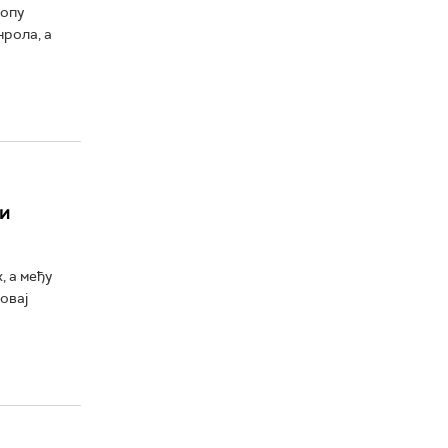
ропу
нрола, а
 и
, а међу
овај