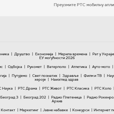
Преузмите РТС мобилну апли
|
|
|
|
оника
Друштво
Економија
Мерила времена
Рат у Украји
ЕУ могућности 2026
|
|
|
|
|
|
ис
Одбојка
Рукомет
Ватерполо
Атлетика
Ауто-мото
|
|
|
|
|
гијa
Путујемо
Свет познатих
Здравље
Филм и ТВ
Нау
|
хероје
Наизглед здрав
|
|
|
|
С Наука
РТС Драма
РТС Живот
РТС Класика
РТС Коло
|
|
|
 Београд 3
Београд 202
Радио Плетеница
Радио Рокенро
Архив
|
|
|
|
Контакт
Маркетинг
Јавне набавке
Конкурси
Интернет п