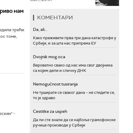
криво нам
КОМЕНТАРИ
Da, ali...
бедила трећи
кос томе,
Како преживети прва три дана катастрофе у
Србији, и за шта нас припрема ЕУ
Dvojnik mog oca
Вероватно свако од нас има свог двојника
са којим дели и сличну ДНК
Nemogućnost tusiranja
Не туширате се сваког дана – не стидите се,
то је здраво
Cestitke za uspeh
скин" -
Да ли сте знали да се најбоље грамофонске
ручице производе у Србији