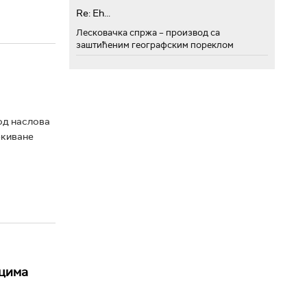
Re: Eh...
Лесковачка спржа – производ са
заштићеним географским пореклом
 од наслова
екиване
ицима