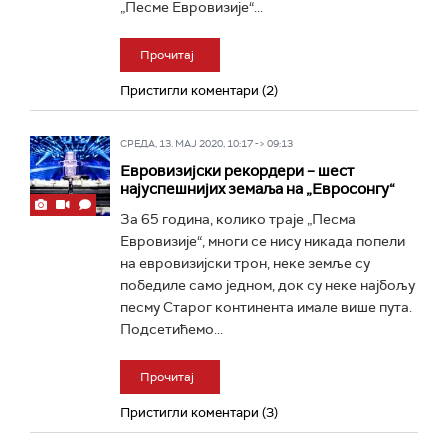
„Песме Евровизије“...
Прочитај
Пристигли коментари (2)
СРЕДА, 13. МАЈ 2020, 10:17 -> 09:13
Евровизијски рекордери – шест
најуспешнијих земаља на „Евросонгу“
За 65 година, колико траје „Песма
Евровизије“, многи се нису никада попели
на евровизијски трон, неке земље су
победиле само једном, док су неке најбољу
песму Старог континента имале више пута.
Подсетићемо...
Прочитај
Пристигли коментари (3)