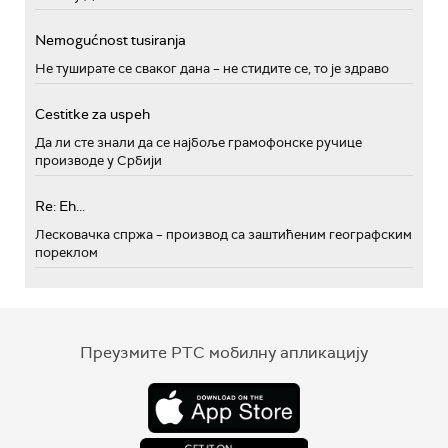
Nemogućnost tusiranja
Не туширате се сваког дана – не стидите се, то је здраво
Cestitke za uspeh
Да ли сте знали да се најбоље грамофонске ручице
производе у Србији
Re: Eh...
Лесковачка спржа – производ са заштићеним географским
пореклом
Преузмите РТС мобилну апликацију