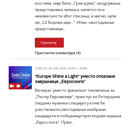
костима, није било „Грин рума“, ни дружења
представника земаља, напетости и
неизвесности због гласања, а нисмо чули
ни „12 бодова иде...“. Ипак, овогодишњи
представници...
Прочитај
Пристигли коментари (4)
СУБОТА, 16. МАЈ 2020, 20:00 -> 20:56
"Europe Shine a Light" уместо отказане
завршнице „Евросонга“
Вечерас уместо финалног такмичења за
„Песму Евровизије“, први пут из Ротердама
гледамо музички специјал у коме ће
учествовати овогодишњи изабрани
кандидати и победници претходних издања
„Евросонга“. Први...