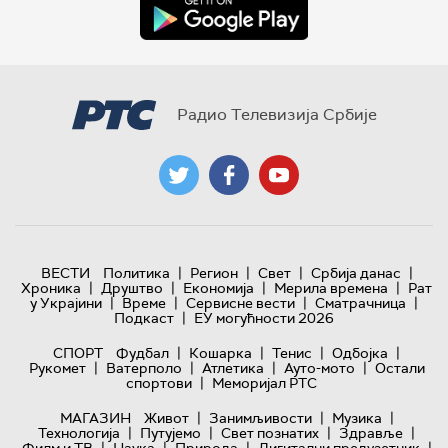
Радио Телевизија Србије
|
|
|
|
ВЕСТИ
Политика
Регион
Свет
Србија данас
|
|
|
|
Хроника
Друштво
Економија
Мерила времена
Рат
|
|
|
|
у Украјини
Време
Сервисне вести
Сматрачница
|
Подкаст
ЕУ могућности 2026
|
|
|
|
СПОРТ
Фудбал
Кошарка
Тенис
Одбојка
|
|
|
|
Рукомет
Ватерполо
Атлетика
Ауто-мото
Остали
|
спортови
Меморијал РТС
|
|
|
МАГАЗИН
Живот
Занимљивости
Музика
|
|
|
|
Технологијa
Путујемо
Свет познатих
Здравље