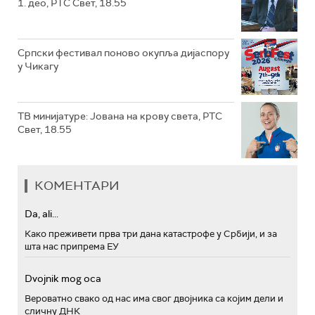
1. део, РТС Свет, 18.55
Српски фестивал поново окупља дијаспору
у Чикагу
ТВ минијатуре: Јована на крову света, РТС
Свет, 18.55
КОМЕНТАРИ
Da, ali...
Како преживети прва три дана катастрофе у Србији, и за
шта нас припрема ЕУ
Dvojnik mog oca
Вероватно свако од нас има свог двојника са којим дели и
сличну ДНК