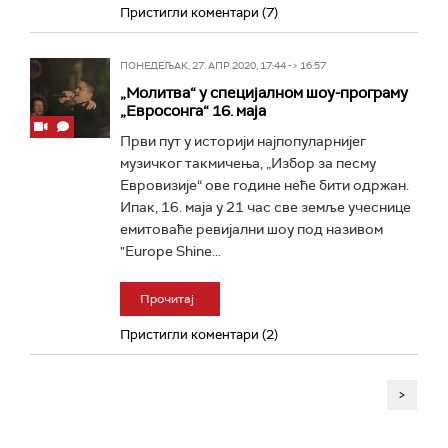
Пристигли коментари (7)
ПОНЕДЕЉАК, 27. АПР 2020, 17:44 -> 16:57
„Молитва“ у специјалном шоу-програму
„Евросонга“ 16. маја
Први пут у историји најпопуларнијег
музичког такмичења, „Избор за песму
Евровизије“ ове године неће бити одржан.
Ипак, 16. маја у 21 час све земље учеснице
емитоваће ревијални шоу под називом
"Europe Shine...
Прочитај
Пристигли коментари (2)
>