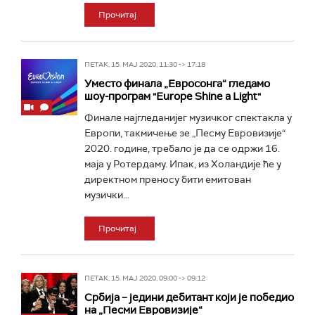
Прочитај
ПЕТАК, 15. МАЈ 2020, 11:30 -> 17:18
Уместо финала „Евросонга“ гледамо
шоу-програм "Europe Shine a Light"
Финале најгледанијег музичког спектакла у
Европи, такмичење зе „Песму Евровизије“
2020. године, требало је да се одржи 16.
маја у Ротердаму. Ипак, из Холандије ће у
директном преносу бити емитован
музички...
Прочитај
ПЕТАК, 15. МАЈ 2020, 09:00 -> 09:12
Србија – једини дебитант који је победио
на „Песми Евровизије“