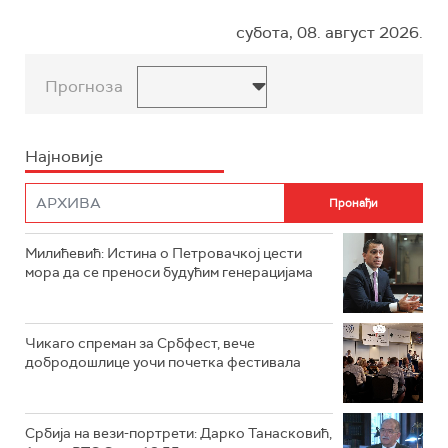
субота, 08. август 2026.
Прогноза
Најновије
Милићевић: Истина о Петровачкој цести
мора да се преноси будућим генерацијама
Чикаго спреман за Србфест, вече
добродошлице уочи почетка фестивала
Србија на вези-портрети: Дарко Танасковић,