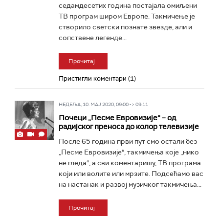
седамдесетих година постајала омиљени
ТВ програм широм Европе. Такмичење је
створило светски познате звезде, али и
сопствене легенде...
Прочитај
Пристигли коментари (1)
НЕДЕЉА, 10. МАЈ 2020, 09:00 -> 09:11
Почеци „Песме Евровизије“ – од
радијског преноса до колор телевизије
После 65 година први пут смо остали без
„Песме Евровизије“, такмичења које „нико
не гледа“, а сви коментаришу, ТВ програма
који или волите или мрзите. Подсећамо вас
на настанак и развој музичког такмичења...
Прочитај