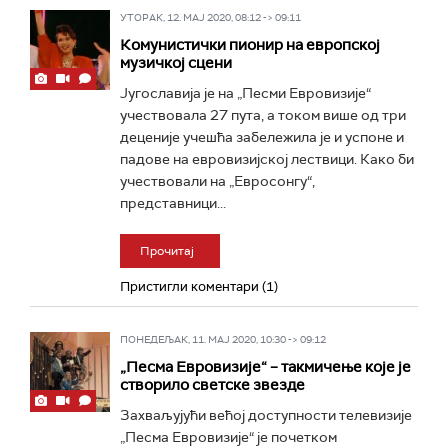
УТОРАК, 12. МАЈ 2020, 08:12 -> 09:11
Комунистички пионир на европској
музичкој сцени
Југославија је на „Песми Евровизије“
учествовала 27 пута, а током више од три
деценије учешћа забележила је и успоне и
падове на евровизијској лествици. Како би
учествовали на „Евросонгу“,
представници...
Прочитај
Пристигли коментари (1)
ПОНЕДЕЉАК, 11. МАЈ 2020, 10:30 -> 09:12
„Песма Евровизије“ – такмичење које је
створило светске звезде
Захваљујући већој доступности телевизије
„Песма Евровизије“ је почетком