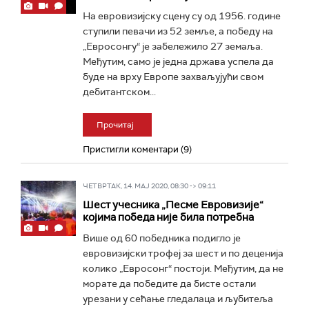
На евровизијску сцену су од 1956. године
ступили певачи из 52 земље, а победу на
„Евросонгу“ је забележило 27 земаља.
Међутим, само је једна држава успела да
буде на врху Европе захваљујући свом
дебитантском...
Прочитај
Пристигли коментари (9)
ЧЕТВРТАК, 14. МАЈ 2020, 08:30 -> 09:11
Шест учесника „Песме Евровизије“
којима победа није била потребна
Више од 60 победника подигло је
евровизијски трофеј за шест и по деценија
колико „Евросонг“ постоји. Међутим, да не
морате да победите да бисте остали
урезани у сећање гледалаца и љубитеља