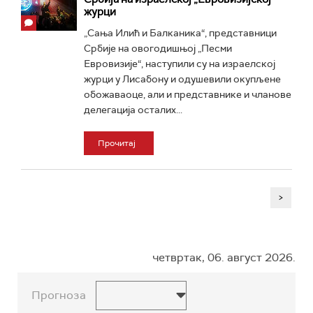
журци
„Сања Илић и Балканика“, представници
Србије на овогодишњој „Песми
Евровизије“, наступили су на израелској
журци у Лисабону и одушевили окупљене
обожаваоце, али и представнике и чланове
делегација осталих...
Прочитај
>
четвртак, 06. август 2026.
Прогноза