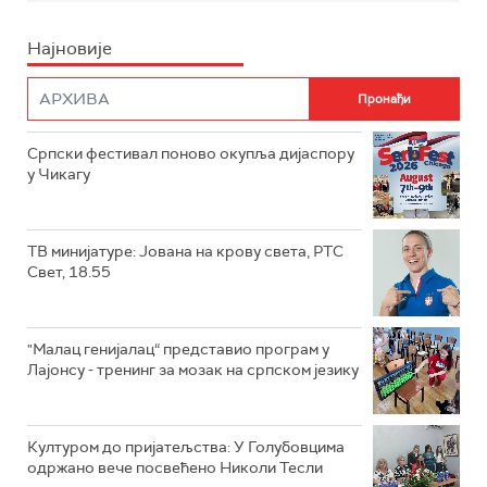
Најновије
Српски фестивал поново окупља дијаспору
у Чикагу
ТВ минијатуре: Јована на крову света, РТС
Свет, 18.55
"Малац генијалац“ представио програм у
Лајонсу - тренинг за мозак на српском језику
Културом до пријатељства: У Голубовцима
одржано вече посвећено Николи Тесли