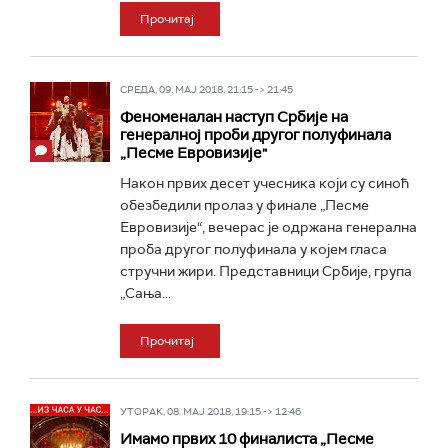
Прочитај
СРЕДА, 09. МАЈ 2018, 21:15 -> 21:45
Феноменалан наступ Србије на
генералној проби другог полуфинала
„Песме Евровизије"
Након првих десет учесника који су синоћ
обезбедили пролаз у финале „Песме
Евровизије“, вечерас је одржана генерална
проба другог полуфинала у којем гласа
стручни жири. Представници Србије, група
„Сања...
Прочитај
УТОРАК, 08. МАЈ 2018, 19:15 -> 12:46
Имамо првих 10 финалиста „Песме