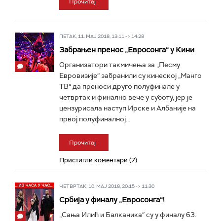
Прочитај
ПЕТАК, 11. МАЈ 2018, 13:11 -> 14:28
Забрањен пренос „Евросонга“ у Кини
Организатори такмичења за „Песму
Евровизије“ забранили су кинеској „Манго
ТВ“ да преноси друго полуфинале у
четвртак и финално вече у суботу, јер је
цензурисала наступ Ирске и Албаније на
првој полуфиналној...
Прочитај
Пристигли коментари (7)
ЧЕТВРТАК, 10. МАЈ 2018, 20:15 -> 11:30
Србија у финалу „Eвросонга“!
„Сања Илић и Балканика“ су у финалу 63.