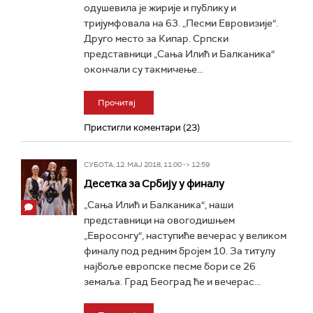
одушевила је жирије и публику и
тријумфовала на 63. „Песми Евровизије“.
Друго место за Кипар. Српски
представници „Сања Илић и Балканика“
окончали су такмичење...
Прочитај
Пристигли коментари (23)
СУБОТА, 12. МАЈ 2018, 11:00 -> 12:59
Десетка за Србију у финалу
„Сања Илић и Балканика“, наши
представници на овогодишњем
„Евросонгу“, наступиће вечерас у великом
финалу под редним бројем 10. За титулу
најбоље европске песме бори се 26
земаља. Град Београд ће и вечерас...