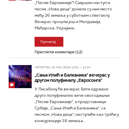
„Песме Евровизије“! Савршен наступ и
песма „Нова деца“ донели су нам место
међу 26 земаља у суботњем спектаклу.
Вечерас прошли још и Молдавија,
Мађарска, Украјина...
Прочитај
Пристигли коментари (12)
ЧЕТВРТАК, 10. МАЈ 2018, 12:01 -> 21:14
„Сања Илић и Балканика“ вечерас у
другом полуфиналу „Евросонга“
У Лисабону ће вечерас бити одржано
друго полуфинално вече овогодишње
„Песме Евровизије“, а представници
Србије, „Сања Илић и Балканика“, са
песмом „Нова деца“, наступиће као трећи у
конкуренцији 18 земаља...