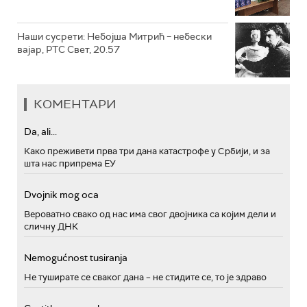
Наши сусрети: Небојша Митрић – небески
вајар, РТС Свет, 20.57
КОМЕНТАРИ
Da, ali...
Како преживети прва три дана катастрофе у Србији, и за
шта нас припрема ЕУ
Dvojnik mog oca
Вероватно свако од нас има свог двојника са којим дели и
сличну ДНК
Nemogućnost tusiranja
Не туширате се сваког дана – не стидите се, то је здраво