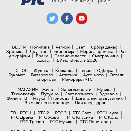
Радио Телевизија Србије
|
|
|
|
ВЕСТИ
Политика
Регион
Свет
Србија данас
|
|
|
|
Хроника
Друштво
Економија
Мерила времена
Рат
|
|
|
|
у Украјини
Време
Сервисне вести
Сматрачница
|
Подкаст
ЕУ могућности 2026
|
|
|
|
СПОРТ
Фудбал
Кошарка
Тенис
Одбојка
|
|
|
|
Рукомет
Ватерполо
Атлетика
Ауто-мото
Остали
|
спортови
Меморијал РТС
|
|
|
МАГАЗИН
Живот
Занимљивости
Музика
|
|
|
|
Технологијa
Путујемо
Свет познатих
Здравље
|
|
|
|
Филм и ТВ
Наука
Природа
Дигитални предузетник
|
За мале велике хероје
Наизглед здрав
|
|
|
|
|
ТВ
РТС 1
РТС 2
РТС 3
РТС Свет
РТС Наука
|
|
|
|
РТС Драма
РТС Живот
РТС Класика
РТС Коло
|
|
РТС Трезор
РТС Музика
РТС Полетарац