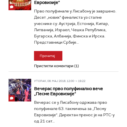
Евровизије“
Прво полуфинале у Лисабону је завршено.
Десет „нових“ финалиста уз сталне
учеснике су: Аустрија, Естонија, Кипар,
Литванија, Израел, Чешка Република,
Бугарска, Албанија, Финска и Ирска.
Представници Србије...
Прочитај
Пристигли коментари (1)
УТОРАК, 08. МАЈ 2018, 12:00 -> 19:22
Вечерас прво полуфинално вече
„Песме Евровизије“
Вечерас се у Лисабону одржава прво
полуфинале 63. такмичења за „Песму
Евровизије“. Директан пренос је на РТС-у
од 21 сат...