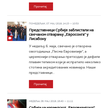
Прочитај
ПОНЕДЕЉАК, 07. МАЈ 2018, 14:15 -> 10:53
Представници Србије заблистали на
свечаном отварању „Евросонга“ у
Лисабону
У недељу, 6. маја, свечано је отворена
овогодишња „Песма Евровизије“, а
церемонији отварања претходио је дефиле
плавим тепихом који је испратило неколико
стотина акредитованих новинара. Наши
представници...
Прочитај
НЕДЕЉА, 06. МАЈ 2018, 16:40 -> 11:11
Србија на израелској „Евровизијској“