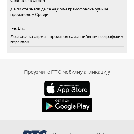
Cestitke za uspeh
Да ли сте знали да се најбоље грамофонске ручице
производе у Србији
Re: Eh...
Лесковачка спржа – производ са заштићеним географским
пореклом
Преузмите РТС мобилну апликацију