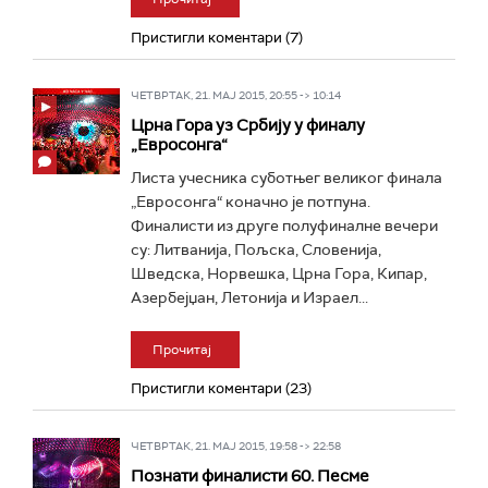
Пристигли коментари (7)
ЧЕТВРТАК, 21. МАЈ 2015, 20:55 -> 10:14
Црна Гора уз Србију у финалу
„Евросонга“
Листа учесника суботњег великог финала
„Евросонга“ коначно је потпуна.
Финалисти из друге полуфиналне вечери
су: Литванија, Пољска, Словенија,
Шведска, Норвешка, Црна Гора, Кипар,
Азербејџан, Летонија и Израел...
Прочитај
Пристигли коментари (23)
ЧЕТВРТАК, 21. МАЈ 2015, 19:58 -> 22:58
Познати финалисти 60. Песме