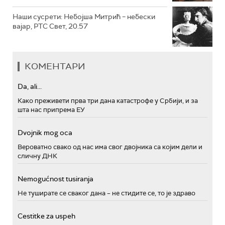
Наши сусрети: Небојша Митрић – небески
вајар, РТС Свет, 20.57
КОМЕНТАРИ
Da, ali...
Како преживети прва три дана катастрофе у Србији, и за
шта нас припрема ЕУ
Dvojnik mog oca
Вероватно свако од нас има свог двојника са којим дели и
сличну ДНК
Nemogućnost tusiranja
Не туширате се сваког дана – не стидите се, то је здраво
Cestitke za uspeh