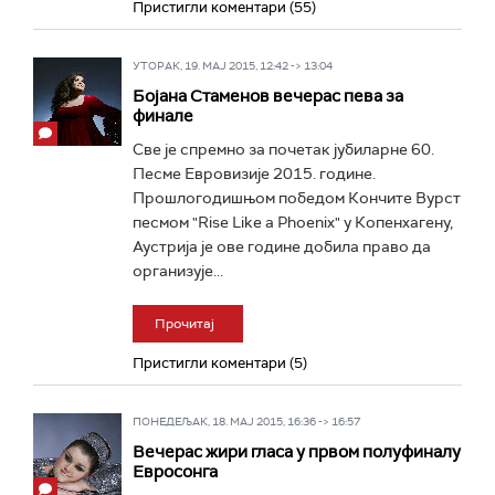
Пристигли коментари (55)
УТОРАК, 19. МАЈ 2015, 12:42 -> 13:04
Бојана Стаменов вечерас пева за
финале
Све је спремно за почетак јубиларне 60.
Песме Евровизије 2015. године.
Прошлогодишњом победом Кончите Вурст
песмом "Rise Like a Phoenix" у Копенхагену,
Аустрија је ове године добила право да
организује...
Прочитај
Пристигли коментари (5)
ПОНЕДЕЉАК, 18. МАЈ 2015, 16:36 -> 16:57
Вечерас жири гласа у првом полуфиналу
Евросонга