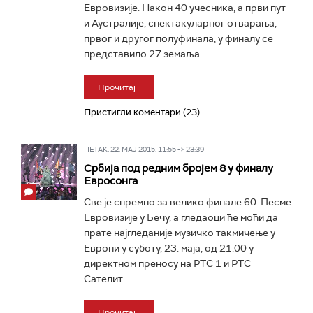
Евровизије. Након 40 учесника, а први пут
и Аустралије, спектакуларног отварања,
првог и другог полуфинала, у финалу се
представило 27 земаља...
Прочитај
Пристигли коментари (23)
ПЕТАК, 22. МАЈ 2015, 11:55 -> 23:39
Србија под редним бројем 8 у финалу
Евросонга
Све је спремно за велико финале 60. Песме
Евровизије у Бечу, а гледаоци ће моћи да
прате најгледаније музичко такмичење у
Европи у суботу, 23. маја, од 21.00 у
директном преносу на РТС 1 и РТС
Сателит...
Прочитај