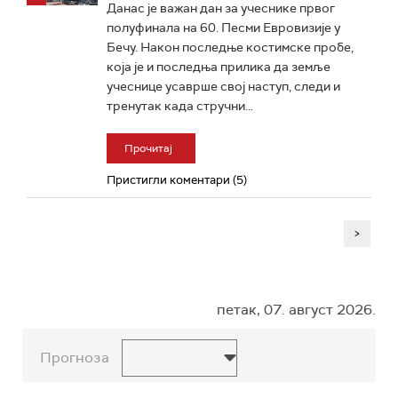
Данас је важан дан за учеснике првог
полуфинала на 60. Песми Евровизије у
Бечу. Након последње костимске пробе,
која је и последња прилика да земље
учеснице усаврше свој наступ, следи и
тренутак када стручни...
Прочитај
Пристигли коментари (5)
>
петак, 07. август 2026.
Прогноза