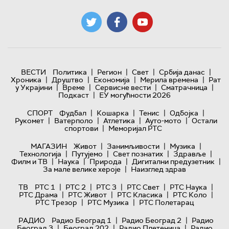
|
|
|
|
ВЕСТИ
Политика
Регион
Свет
Србија данас
|
|
|
|
Хроника
Друштво
Економија
Мерила времена
Рат
|
|
|
|
у Украјини
Време
Сервисне вести
Сматрачница
|
Подкаст
ЕУ могућности 2026
|
|
|
|
СПОРТ
Фудбал
Кошарка
Тенис
Одбојка
|
|
|
|
Рукомет
Ватерполо
Атлетика
Ауто-мото
Остали
|
спортови
Меморијал РТС
|
|
|
МАГАЗИН
Живот
Занимљивости
Музика
|
|
|
|
Технологијa
Путујемо
Свет познатих
Здравље
|
|
|
|
Филм и ТВ
Наука
Природа
Дигитални предузетник
|
За мале велике хероје
Наизглед здрав
|
|
|
|
|
ТВ
РТС 1
РТС 2
РТС 3
РТС Свет
РТС Наука
|
|
|
|
РТС Драма
РТС Живот
РТС Класика
РТС Коло
|
|
РТС Трезор
РТС Музика
РТС Полетарац
|
|
РАДИО
Радио Београд 1
Радио Београд 2
Радио
|
|
|
Београд 3
Београд 202
Радио Плетеница
Радио