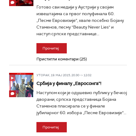
Готово сви медији у Аустрији у својим
извештајима са првог полуфинала 60.
„Песме Евровизије“, хвале посебно Бојану
Стаменов, песму "Beauty Never Lies" и
наступ српске представнице...
Прочитај
Пристигли коментари (25)
УТОРАК, 19. МАЈ 2015, 20:30 -> 12:02
Србија у финалу „Евросонга“!
Наступом који је одушевио публику у бечкој
дворани, српска представница Бојана
Стаменов пласирала се у финале
јубиларног 60. избора „Песме Евровизије“...
Прочитај