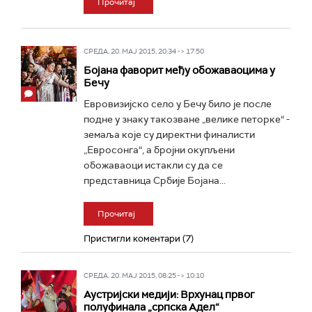
Прочитај
СРЕДА, 20. МАЈ 2015, 20:34 -> 17:50
Бојана фаворит међу обожаваоцима у
Бечу
Евровизијско село у Бечу било је после
подне у знаку такозване „велике петорке“ -
земаља које су директни финалисти
„Евросонга“, а бројни окупљени
обожаваоци истакли су да се
представница Србије Бојана...
Прочитај
Пристигли коментари (7)
СРЕДА, 20. МАЈ 2015, 08:25 -> 10:10
Аустријски медији: Врхунац првог
полуфинала „српска Адел“