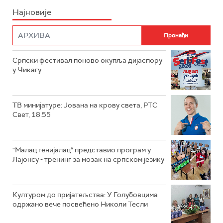
Најновије
Српски фестивал поново окупља дијаспору
у Чикагу
ТВ минијатуре: Јована на крову света, РТС
Свет, 18.55
"Малац генијалац“ представио програм у
Лајонсу - тренинг за мозак на српском језику
Културом до пријатељства: У Голубовцима
одржано вече посвећено Николи Тесли