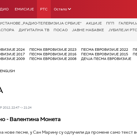
АДИО
ЕМИСИЈЕ
РТС
Остало
УСТАНОВЕ „РАДИО-ТЕЛЕВИЗИЈА СРБИЈЕ“
АКЦИЈЕ
ПГП
ГАЛЕРИЈ
АСПОРА
ДИГИТАЛНА ТВ
ПОСАО
ЈАВНЕ НАБАВКЕ
ЈУБИЛЕЈИ РТС
ОВИЗИЈЕ 2024
ПЕСМА ЕВРОВИЗИЈЕ 2023
ПЕСМА ЕВРОВИЗИЈЕ 2022
П
ОВИЗИЈЕ 2017
ПЕСМА ЕВРОВИЗИЈЕ 2016
ПЕСМА ЕВРОВИЗИЈЕ 2015
П
ОВИЗИЈЕ 2009
ПЕСМА ЕВРОВИЗИЈЕ 2008
ДЕЧЈА ПЕСМА ЕВРОВИЗИЈЕ
ENGLISH
А
 2012, 22:47 -> 21:24
о - Валентина Монета
а нове песме, у Сан Марину су одлучили да промене само текст в