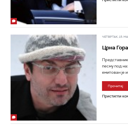
ЧЕТВРТАК, 15. МАР
Црна Гора
Представник 
песму под на
емитован је и
Прочитај
Пристигли ком