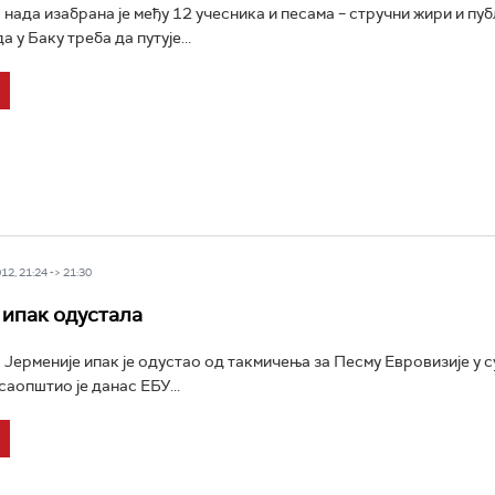
 нада изабрана је међу 12 учесника и песама – стручни жири и пу
а у Баку треба да путује...
2, 21:24 -> 21:30
 ипак одустала
 Јерменије ипак је одустао од такмичења за Песму Евровизије у 
саопштио је данас ЕБУ...