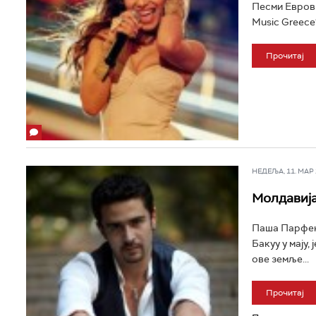
Песми Еврови
Music Greece"
Прочитај
НЕДЕЉА, 11. МАР 2
Молдавија
Паша Парфени
Бакуу у мају
ове земље...
Прочитај