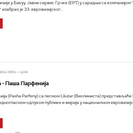
зије у Бакуу. Јавни сервис Грчке (ЕРТ) у сарадњи са компанијом "
 изабрао је 33. евровизијског...
012, 09:51 -> 12:34
 - Паша Парфенија
ја (Pasha Parfeny) са песмом Lăutar (Виолиниста) представљаће 
, једногласном одлуком публике и жирија у националном евровизи