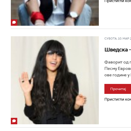
Пристигли ком
СУБОТА, 10. МАР 20
Шведска -
Фаворит од п
Песму Еврови
ове године у Б
Прочитај
Пристигли ком