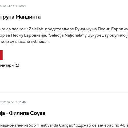
12, 11:45 -> 12:04
- група Мандинга
га са песмом "Zaleilah" представљаће Румунију на Песми Евровизи
р за Песму Евровизије, "Selecţia Naţională" у Букурешту окупило ј
које су гласали публика...
ентари (1)
12, 09:50 -> 11:46
ја - Филипа Соуза
национални избор "Festival da Canção" одржао се вечерас по 48. 