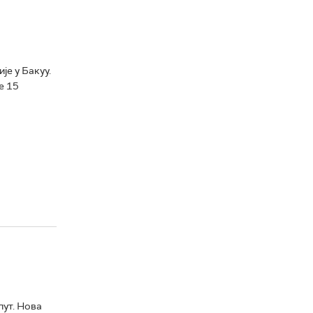
је у Бакуу.
е 15
пут. Нова