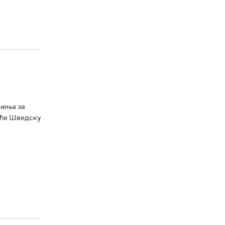
чења за
аће Шведску