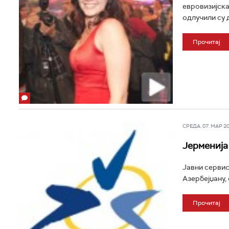
евровизијска
одлучили су д
Прочитај
СРЕДА, 07. МАР 201
Јерменија
Јавни сервис
Азербејџану, 
Прочитај