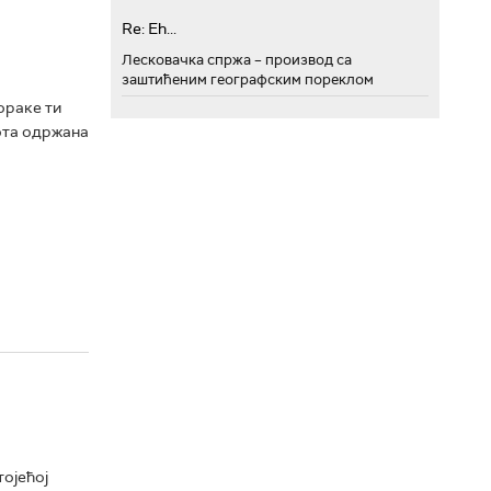
Re: Eh...
Лесковачка спржа – производ са
заштићеним географским пореклом
ораке ти
пота одржана
ојећој