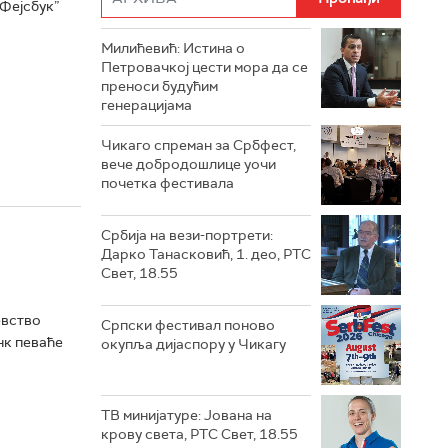
„Фејсбук”
Милићевић: Истина о
Петровачкој цести мора да се
преноси будућим
генерацијама
Чикаго спреман за Србфест,
вече добродошлице уочи
почетка фестивала
Србија на вези-портрети:
Дарко Танасковић, 1. део, РТС
Свет, 18.55
евство
Српски фестивал поново
нк певаће
окупља дијаспору у Чикагу
ТВ минијатуре: Јована на
крову света, РТС Свет, 18.55