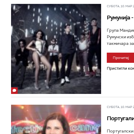
СУБОТА, 10. МАР 20
Румунија 
Група Мандин
Румунски избо
такмичара за 
Прочитај
Пристигли ком
СУБОТА, 10. МАР 20
Португали
Португалски 