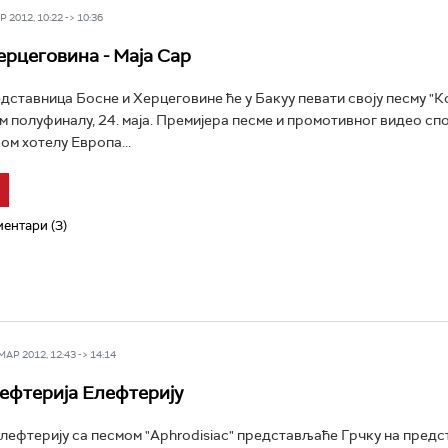
 2012, 10:22 -> 10:36
ерцеговина - Маја Сар
едставница Босне и Херцеговине ће у Бакуу певати своју песму "К
ом полуфиналу, 24. маја. Премијера песме и промотивног видео с
ком хотелу Европа...
ентари (3)
Р 2012, 12:43 -> 14:14
лефтерија Елефтерију
лефтерију са песмом "Aphrodisiac" представљаће Грчку на предст