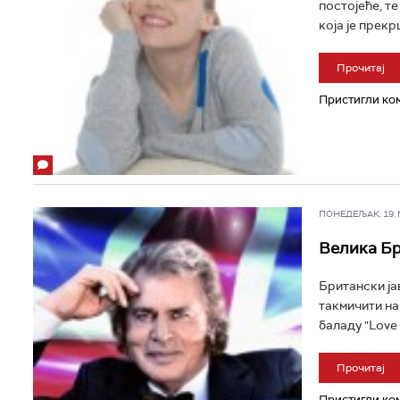
постојеће, т
која је прекр
Прочитај
Пристигли ком
ПОНЕДЕЉАК, 19. МА
Велика Бр
Британски ја
такмичити на
баладу "Love wi
Прочитај
Пристигли ком