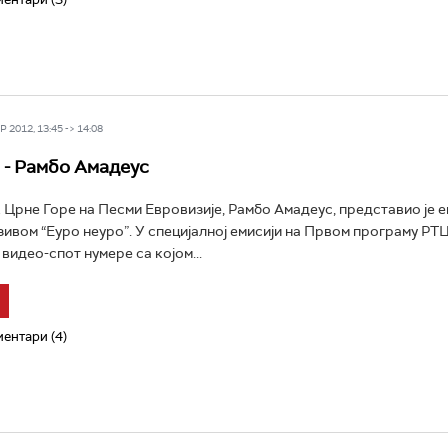
 2012, 13:45 -> 14:08
 - Рамбо Амадеус
Црне Горе на Песми Евровизије, Рамбо Амадеус, представио је е
зивом “Еуро неуро”. У специјалној емисији на Првом програму РТЦ
 видео-спот нумере са којом...
ентари (4)