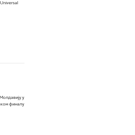
Universal
Молдавију у
јском финалу