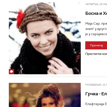
ЧЕТВРТАК, 15. МАР
Босна и Х
Маја Сар, пр
знам" у друг
је у сарајевс
Прочитај
Пристигли ком
ПОНЕДЕЉАК, 12. МА
Грчка - Е
Елефтерија Е