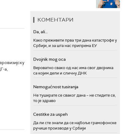
КОМЕНТАРИ
Da, ali...
Како преживети прва три дана катастрофе у
Србији, и за шта нас припрема ЕУ
Dvojnik mog oca
вровизијску
Вероватно свако од нас има свог двојника
Г-а,
са којим дели и сличну ДНК
Nemogućnost tusiranja
Не туширате се сваког дана – не стидите се,
то је здраво
Cestitke za uspeh
Да ли сте знали да се најбоље грамофонске
ручице производе у Србији