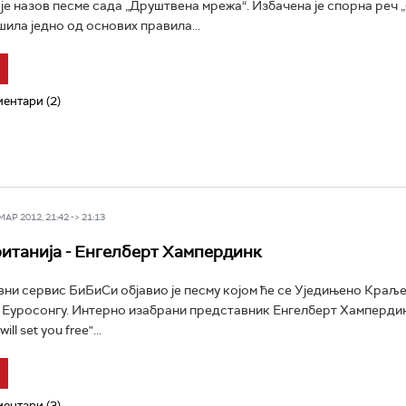
е је назов песме сада „Друштвена мрежа“. Избачена је спорна реч 
шила једно од основих правила...
ентари (2)
Р 2012, 21:42 -> 21:13
итанија - Енгелберт Хампердинк
вни сервис БиБиСи објавио је песму којом ће се Уједињено Краљ
 Еуросонгу. Интерно изабрани представник Енгелберт Хамперди
ll set you free"...
ентари (3)