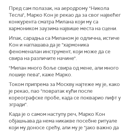
Пред сам полазак, на аеродрому "Никола
Тесла", Марко Кон је рекао да за свог највећег
конкурента сматра Милана који му са
хармоником заузима највише места на сцени.
Ипак, сарадња са Миланом је одлична, истиче
Кон и наглашава да је "хармоника
феноменалан инструмент, који може да се
свира на различите начине".
"Милан много боље свира од мене, али много
лошије пева", каже Марко.
Током припрема за Москву најтеже му је, како
је рекао, пао "повратак кући после
кореографске пробе, када се покварио лифт у
згради".
Када је о самом наступу реч, Марко Кон
објашњава да нема никакве посебне ритуале
који му доносе срећу, али му је "јако важно да