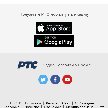
Преузмите РТС мобилну апликацију
Радио Телевизија Србије
|
|
|
|
ВЕСТИ
Политика
Регион
Свет
Србија данас
|
|
|
|
Хроника
Друштво
Економија
Мерила времена
Рат