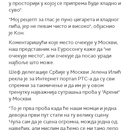
у просторији у којој се припрема буде хладно и
суво".
"Мој рецепт за глас је пуно цигарета и хладног
пића, јер не певам чисто и високо", објаснио
је Кон.
Коментаришући које место очекује у Москви,
наш представник на Еуросонгу каже да "не
очекује место", али очекује да посао уради
најбоље што може.
Шеф делегације Србије у Москви Јелена Илић
рекла је за Интернет портал РТС-а да су сви
спремни за такмичење и да им је у овом
тренутку најважнија сутрашња проба у "Арени"
у Москви.
"То је прва проба када ће наши момци и једна
девојка први пут стати на ту велику сцену.
Чула сам да је сцена огромна, можда једна од
највећих, али мислим да ћемо се ми тамо лепо