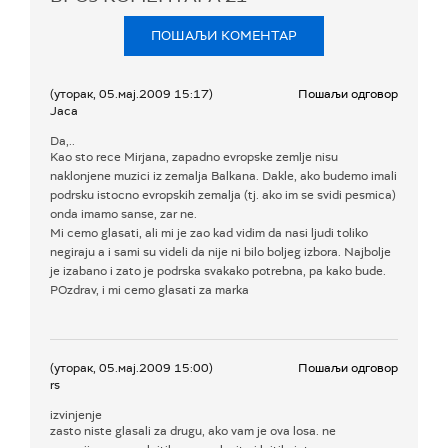
ПОШАЉИ КОМЕНТАР
(уторак, 05.мај.2009 15:17)
Пошаљи одговор
Jaca
Da,..
Kao sto rece Mirjana, zapadno evropske zemlje nisu
naklonjene muzici iz zemalja Balkana. Dakle, ako budemo imali
podrsku istocno evropskih zemalja (tj. ako im se svidi pesmica)
onda imamo sanse, zar ne.
Mi cemo glasati, ali mi je zao kad vidim da nasi ljudi toliko
negiraju a i sami su videli da nije ni bilo boljeg izbora. Najbolje
je izabano i zato je podrska svakako potrebna, pa kako bude.
POzdrav, i mi cemo glasati za marka
(уторак, 05.мај.2009 15:00)
Пошаљи одговор
rs
izvinjenje
zasto niste glasali za drugu, ako vam je ova losa. ne