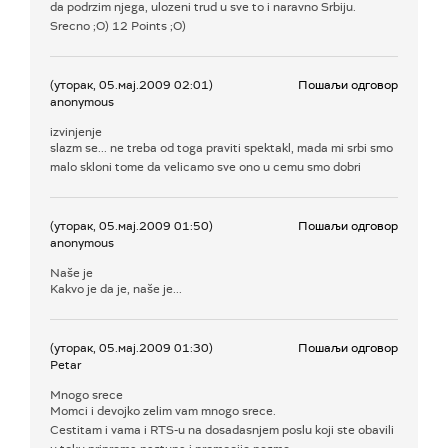
da podrzim njega, ulozeni trud u sve to i naravno Srbiju.
Srecno ;O) 12 Points ;O)
(уторак, 05.мај.2009 02:01)
Пошаљи одговор
anonymous
izvinjenje
slazm se... ne treba od toga praviti spektakl, mada mi srbi smo
malo skloni tome da velicamo sve ono u cemu smo dobri
(уторак, 05.мај.2009 01:50)
Пошаљи одговор
anonymous
Naše je
Kakvo je da je, naše je...
(уторак, 05.мај.2009 01:30)
Пошаљи одговор
Petar
Mnogo srece
Momci i devojko zelim vam mnogo srece.
Cestitam i vama i RTS-u na dosadasnjem poslu koji ste obavili