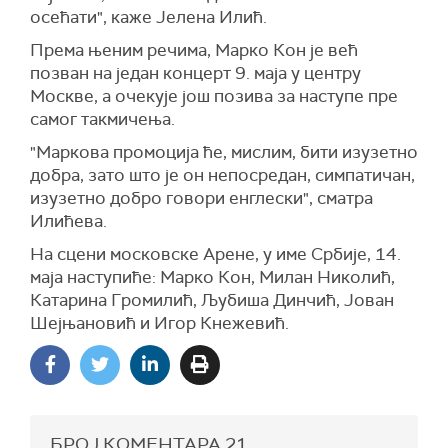
осећати", каже Јелена Илић.
Према њеним речима, Марко Кон је већ
позван на један концерт 9. маја у центру
Москве, а очекује још позива за наступе пре
самог такмичења.
"Маркова промоција ће, мислим, бити изузетно
добра, зато што је он непосредан, симпатичан,
изузетно добро говори енглески", сматра
Илићева.
На сцени московске Арене, у име Србије, 14.
маја наступиће: Марко Кон, Милан Николић,
Катарина Громилић, Љубиша Динчић, Јован
Шејњановић и Игор Кнежевић.
БРОЈ КОМЕНТАРА
21