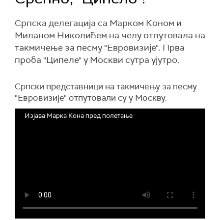
Српска делегација са Марком Коном и
Миланом Николићем на челу отпутовала на
такмичење за песму "Евровизије". Прва
проба "Ципеле" у Москви сутра ујутро.
Српски представници на такмичењу за песму
"Евровизије" отпутовали су у Москву.
Изјава Марка Кона пред полетање