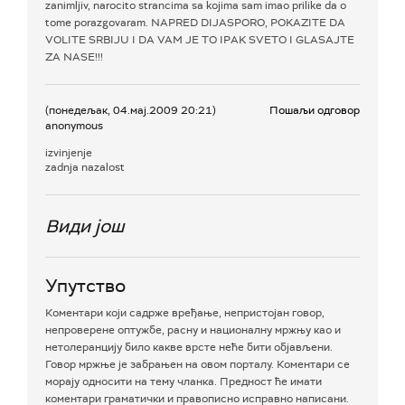
zanimljiv, narocito strancima sa kojima sam imao prilike da o
tome porazgovaram. NAPRED DIJASPORO, POKAZITE DA
VOLITE SRBIJU I DA VAM JE TO IPAK SVETO I GLASAJTE
ZA NASE!!!
(понедељак, 04.мај.2009 20:21)
Пошаљи одговор
anonymous
izvinjenje
zadnja nazalost
Види још
Упутство
Коментари који садрже вређање, непристојан говор,
непроверене оптужбе, расну и националну мржњу као и
нетолеранцију било какве врсте неће бити објављени.
Говор мржње је забрањен на овом порталу. Коментари се
морају односити на тему чланка. Предност ће имати
коментари граматички и правописно исправно написани.