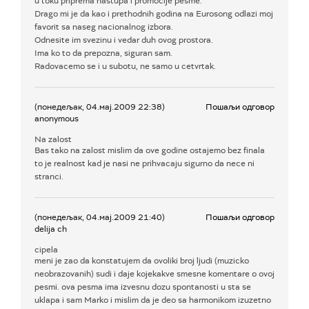
u toku priprema nastupa i promocije pesme.
Drago mi je da kao i prethodnih godina na Eurosong odlazi moj
favorit sa naseg nacionalnog izbora.
Odnesite im svezinu i vedar duh ovog prostora.
Ima ko to da prepozna, siguran sam.
Radovacemo se i u subotu, ne samo u cetvrtak.
(понедељак, 04.мај.2009 22:38)
Пошаљи одговор
anonymous
Na zalost
Bas tako na zalost mislim da ove godine ostajemo bez finala
to je realnost kad je nasi ne prihvacaju sigurno da nece ni
stranci.
(понедељак, 04.мај.2009 21:40)
Пошаљи одговор
delija ch
cipela
meni je zao da konstatujem da ovoliki broj ljudi (muzicko
neobrazovanih) sudi i daje kojekakve smesne komentare o ovoj
pesmi. ova pesma ima izvesnu dozu spontanosti u sta se
uklapa i sam Marko i mislim da je deo sa harmonikom izuzetno