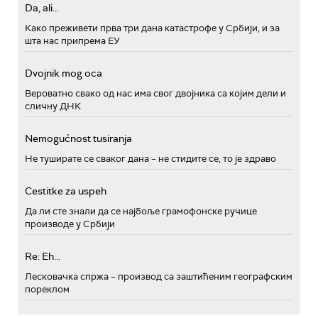
Da, ali...
Како преживети прва три дана катастрофе у Србији, и за
шта нас припрема ЕУ
Dvojnik mog oca
Вероватно свако од нас има свог двојника са којим дели и
сличну ДНК
Nemogućnost tusiranja
Не туширате се сваког дана – не стидите се, то је здраво
Cestitke za uspeh
Да ли сте знали да се најбоље грамофонске ручице
производе у Србији
Re: Eh...
Лесковачка спржа – производ са заштићеним географским
пореклом