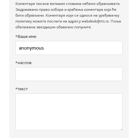
Коментаре писане великим словима нећемо објављивати.
Задржавамо право избора и краћења коментара који ће
бити објављени. Коментаре који се односе на уређивачку
политику можете послати на адресу webdesk@rts.rs. Поља
обележена звездицом обавезно попуните.
*Ваше име:
*наслов
*текст