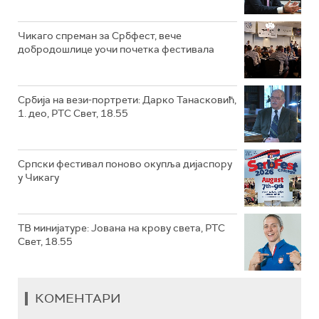
Чикаго спреман за Србфест, вече
добродошлице уочи почетка фестивала
Србија на вези-портрети: Дарко Танасковић,
1. део, РТС Свет, 18.55
Српски фестивал поново окупља дијаспору
у Чикагу
ТВ минијатуре: Јована на крову света, РТС
Свет, 18.55
КОМЕНТАРИ