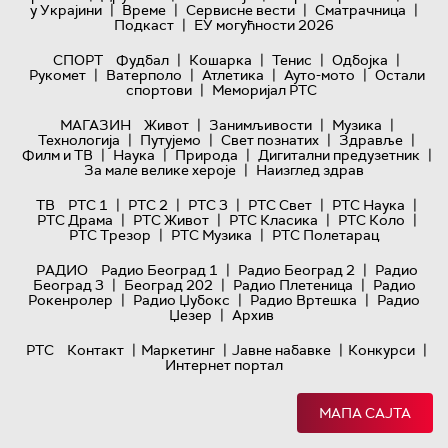
|
|
|
|
у Украјини
Време
Сервисне вести
Сматрачница
|
Подкаст
ЕУ могућности 2026
|
|
|
|
СПОРТ
Фудбал
Кошарка
Тенис
Одбојка
|
|
|
|
Рукомет
Ватерполо
Атлетика
Ауто-мото
Остали
|
спортови
Меморијал РТС
|
|
|
МАГАЗИН
Живот
Занимљивости
Музика
|
|
|
|
Технологијa
Путујемо
Свет познатих
Здравље
|
|
|
|
Филм и ТВ
Наука
Природа
Дигитални предузетник
|
За мале велике хероје
Наизглед здрав
|
|
|
|
|
ТВ
РТС 1
РТС 2
РТС 3
РТС Свет
РТС Наука
|
|
|
|
РТС Драма
РТС Живот
РТС Класика
РТС Коло
|
|
РТС Трезор
РТС Музика
РТС Полетарац
|
|
РАДИО
Радио Београд 1
Радио Београд 2
Радио
|
|
|
Београд 3
Београд 202
Радио Плетеница
Радио
|
|
|
Рокенролер
Радио Џубокс
Радио Вртешка
Радио
|
Џезер
Архив
|
|
|
|
РТС
Контакт
Маркетинг
Јавне набавке
Конкурси
Интернет портал
МАПА САЈТА