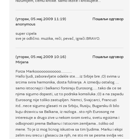
razumijem, cemu kritike. samo lezite i kritikujete...
(уторак, 05.мај.2009 11:19)
Пошаљи одговор
anonymous
super cipela
sve je odlično. muzika, reči, pevač, igrači.BRAVO.
(уторак, 05.мај.2009 10:16)
Пошаљи одговор
Mirjana
Forza Markoooooooooooo............
Hallo ljudi, zaboravljate odakle ste.....iz Srbije bre ;O) svima u
srcima svira harmonika, dosta foliranja. A izmedju ostalog ....
samo istocnajci i balkanci forsiraju Eurosong......tako da ce se
njima sigurno dopasti, uz to podrska komsiluka ;O) a na zapadu
Eurosong nije toliko zastupljen. Nemci, Svajcarci, Francuzi
itd...nece sigurno glasati ni za Srbiju, Rusiju, Bugarsku ili bilo
kuju drzavicu sa Balkana, iz razloga...sto njih Eurosong ne
interesuje a drugo zive u nekom svom svetu, svetu egoizma i
odbojnosti prema Balkanu i Istocnim zemljama...toliko od
mene. To je iz mog licnog iskustva sa tim ljudima. Marku i ekipi
zelim svu srecu i glasacu za njih, ne sto mi se pesma svidja vec