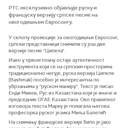
РТС ексклузивно објављује руску и
француску верзију српске песме на
овогодишњем Евросонгу.
У склопу промоције за овогодишњи Евросонг,
српски представници снимили су још две
верзије песме "Ципела".
Иако у првом плану остаје аутентичност
инструмента који се на српским просторима
традиционално негује, руска верзија Ципеле
(Bashmak) посебно је интересантна по
убрзањима у "руском маниру". Текст је писао
Енди Микев, Рус из Казахстана који је иначе и
председник ОГАЕ Казахстана. Око правилног
изговора текста Марку је помагала његова
професорка руског језика Миља Балетић.
На снимању француске верзије било је јако