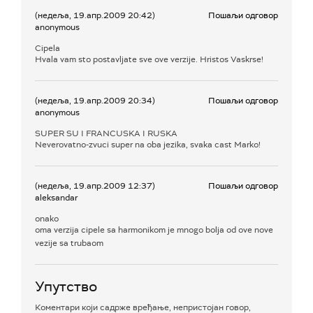
(недеља, 19.апр.2009 20:42)
Пошаљи одговор
anonymous
Cipela
Hvala vam sto postavljate sve ove verzije. Hristos Vaskrse!
(недеља, 19.апр.2009 20:34)
Пошаљи одговор
anonymous
SUPER SU I FRANCUSKA I RUSKA
Neverovatno-zvuci super na oba jezika, svaka cast Marko!
(недеља, 19.апр.2009 12:37)
Пошаљи одговор
aleksandar
onako
oma verzija cipele sa harmonikom je mnogo bolja od ove nove
vezije sa trubaom
Упутство
Коментари који садрже вређање, непристојан говор,