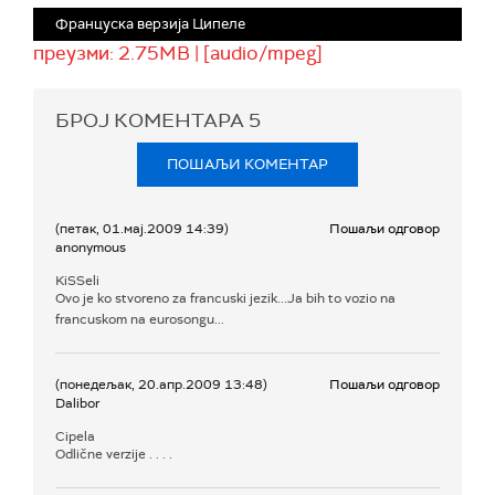
Француска верзија Ципеле
преузми: 2.75MB | [audio/mpeg]
БРОЈ КОМЕНТАРА
5
ПОШАЉИ КОМЕНТАР
(петак, 01.мај.2009 14:39)
Пошаљи одговор
anonymous
KiSSeli
Ovo je ko stvoreno za francuski jezik...Ja bih to vozio na
francuskom na eurosongu...
(понедељак, 20.апр.2009 13:48)
Пошаљи одговор
Dalibor
Cipela
Odlične verzije . . . .