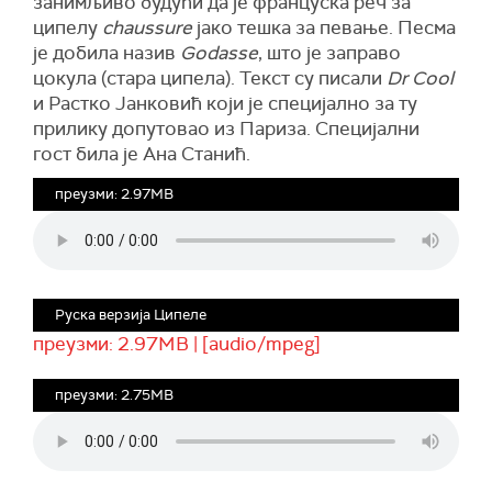
занимљиво будући да је француска реч за
ципелу
chaussure
јако тешка за певање. Песма
је добила назив
Godasse
, што је заправо
цокула (стара ципела). Текст су писали
Dr Cool
и Растко Јанковић који је специјално за ту
прилику допутовао из Париза. Специјални
гост била је Ана Станић.
преузми: 2.97MB
Руска верзија Ципеле
преузми: 2.97MB | [audio/mpeg]
преузми: 2.75MB