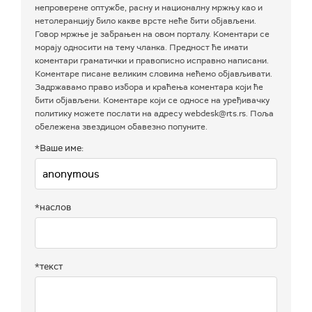
непроверене оптужбе, расну и националну мржњу као и
нетолеранцију било какве врсте неће бити објављени.
Говор мржње је забрањен на овом порталу. Коментари се
морају односити на тему чланка. Предност ће имати
коментари граматички и правописно исправно написани.
Коментаре писане великим словима нећемо објављивати.
Задржавамо право избора и краћења коментара који ће
бити објављени. Коментаре који се односе на уређивачку
политику можете послати на адресу webdesk@rts.rs. Поља
обележена звездицом обавезно попуните.
*Ваше име:
*наслов
*текст