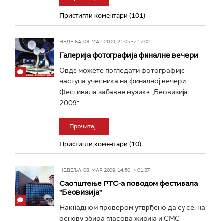
Пристигли коментари (101)
НЕДЕЉА, 08. МАР 2009, 21:05 -> 17:02
Галерија фотографија финалне вечери
Овде можете погледати фотографије
наступа учесника на финалној вечери
Фестивала забавне музике „Беовизија
2009"...
Прочитај
Пристигли коментари (10)
НЕДЕЉА, 08. МАР 2009, 14:50 -> 01:37
Саопштење РТС-а поводом фестивала
"Беовизија"
Накнадном провером утврђено да су се, на
основу збира гласова жирија и СМС