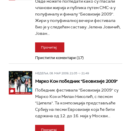
Овде можете погледати како су гласали
чланови жирија и публика путем СМС-а у
полуфиналу и финалу "Беовизије 2009".
Жири у полуфиналној вечери фестивала
био је у следећем саставу: Јелена Јовичић,
Јован...
Прочитај
Пристигли коментари (17)
НЕДЕЉА, 08. МАР 2009, 21:05 -> 21:49
Марко Кон победник "Беовизије 2009"
Победник фестивала "Беовизија 2009" су
Марко Кон и Милан Николић, с песмом
"Ципела". Та композиција представљаће
Србију на песми Евровизије која ће бити
одржана од 12. до 16. маја у Москви...
Прочитај