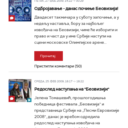
ПЕТАК, 27. ФЕБ 2009, 14:22 -> 00:29
Одбројавање - данас почиње Беовизија!
Двадесет такмичара у суботу започиње, а у
недељу наставља, бору за најбољег
извођача на Беовизији, чиме ће изборити и
право и част да у име Србије наступи на
сцени московске Олимпијске арене...
Прочитај
Пристигли коментари (50)
СРЕДА, 25. ФЕБ 2009, 18:17 -> 18:22
Редослед наступања на "Беовизији"
Јелена Томашевић, прошлогодишња
победница фестивала „Беовизија" и
представница Србије на „Песми Евровизије
2008", данас је жребом одредила
редослед наступања извођача на