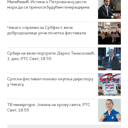
Милићевић: Истина о Петровачкој цести
мора да се преноси будућим генерацијама
Чикаго спреман за Србфест, вече
добродошлице уочи почетка фестивала
Србија на вези-портрети: Дарко Танасковић,
1. део, РТС Свет, 18.55
Српски фестивал поново окупља дијаспору
у Чикагу
ТВ минијатуре: Јована на крову света, РТС
Свет, 18.55