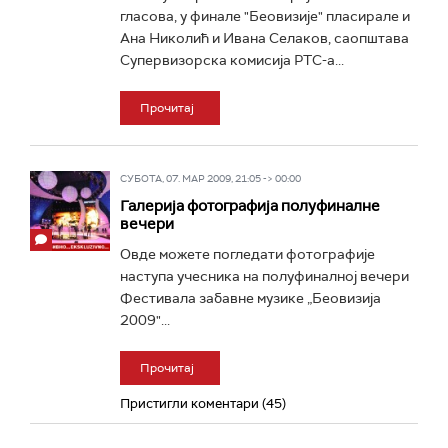
гласова, у финале "Беовизије" пласирале и
Ана Николић и Ивана Селаков, саопштава
Супервизорска комисија РТС-а...
Прочитај
СУБОТА, 07. МАР 2009, 21:05 -> 00:00
Галерија фотографија полуфиналне
вечери
Овде можете погледати фотографије
наступа учесника на полуфиналној вечери
Фестивала забавне музике „Беовизија
2009"...
Прочитај
Пристигли коментари (45)