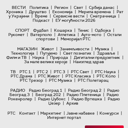
|
|
|
|
ВЕСТИ
Политика
Регион
Свет
Србија данас
|
|
|
|
Хроника
Друштво
Економија
Мерила времена
Рат
|
|
|
|
у Украјини
Време
Сервисне вести
Сматрачница
|
Подкаст
ЕУ могућности 2026
|
|
|
|
СПОРТ
Фудбал
Кошарка
Тенис
Одбојка
|
|
|
|
Рукомет
Ватерполо
Атлетика
Ауто-мото
Остали
|
спортови
Меморијал РТС
|
|
|
МАГАЗИН
Живот
Занимљивости
Музика
|
|
|
|
Технологијa
Путујемо
Свет познатих
Здравље
|
|
|
|
Филм и ТВ
Наука
Природа
Дигитални предузетник
|
За мале велике хероје
Наизглед здрав
|
|
|
|
|
ТВ
РТС 1
РТС 2
РТС 3
РТС Свет
РТС Наука
|
|
|
|
РТС Драма
РТС Живот
РТС Класика
РТС Коло
|
|
РТС Трезор
РТС Музика
РТС Полетарац
|
|
РАДИО
Радио Београд 1
Радио Београд 2
Радио
|
|
|
Београд 3
Београд 202
Радио Плетеница
Радио
|
|
|
Рокенролер
Радио Џубокс
Радио Вртешка
Радио
|
Џезер
Архив
|
|
|
|
РТС
Контакт
Маркетинг
Јавне набавке
Конкурси
Интернет портал