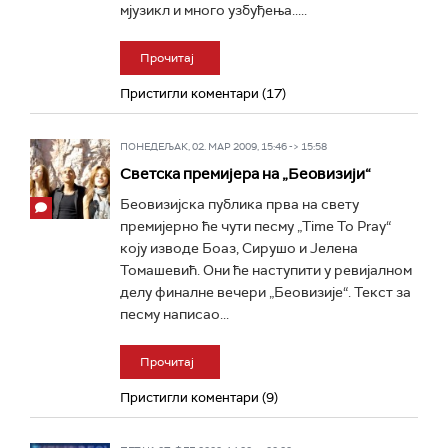
мјузикл и много узбуђења.....
Прочитај
Пристигли коментари (17)
ПОНЕДЕЉАК, 02. МАР 2009, 15:46 -> 15:58
Светска премијера на „Беовизији“
Беовизијска публика прва на свету
премијерно ће чути песму „Time To Pray“
коју изводе Боаз, Сирушо и Јелена
Томашевић. Они ће наступити у ревијалном
делу финалне вечери „Беовизије“. Текст за
песму написао...
Прочитај
Пристигли коментари (9)