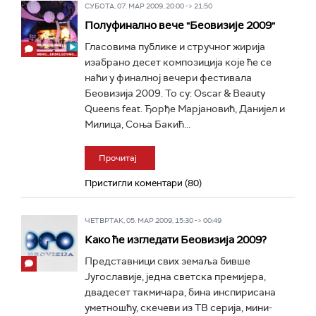
СУБОТА, 07. МАР 2009, 20:00 -> 21:50
Полуфинално вече "Беовизије 2009"
Гласовима публике и стручног жирија
изабрано десет композиција које ће се
наћи у финалној вечери фестивала
Беовизија 2009. То су: Oscar & Beauty
Queens feat. Ђорђе Марјановић, Данијел и
Милица, Соња Бакић...
Прочитај
Пристигли коментари (80)
ЧЕТВРТАК, 05. МАР 2009, 15:30 -> 00:49
Како ће изгледати Беовизија 2009?
Представници свих земаља бивше
Југославије, једна светска премијера,
двадесет такмичара, бина инспирисана
уметношћу, скечеви из ТВ серија, мини-