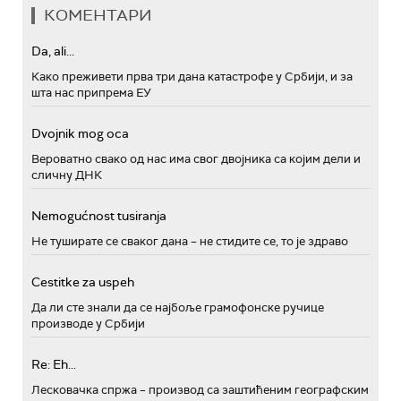
КОМЕНТАРИ
Da, ali...
Како преживети прва три дана катастрофе у Србији, и за
шта нас припрема ЕУ
Dvojnik mog oca
Вероватно свако од нас има свог двојника са којим дели и
сличну ДНК
Nemogućnost tusiranja
Не туширате се сваког дана – не стидите се, то је здраво
Cestitke za uspeh
Да ли сте знали да се најбоље грамофонске ручице
производе у Србији
Re: Eh...
Лесковачка спржа – производ са заштићеним географским