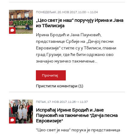
ПОНЕДЕЉАК, 20. НОВ 2017, 11:00 -> 11:04
„Цео свет је наш“ поручују Ирина и Јана
из Тбилисија
Ирина Бродић и Јана Пауновић,
представнице Србије на „Дечјој песми
Евровизије“ стигле су у Тбилиси, главни
град Грузије, где ће бити одржано ово
значајно музичко такмичење...
Прочитај
Пристигли коментари (1)
ПЕТАК, 17. НОВ 2017, 11:26 -> 11:37
Испраћај Ирине Бродић и Јане
Пауновић на такмичење "Дечја песма
Евровизије"
"Цео свет је наш" порука је представница