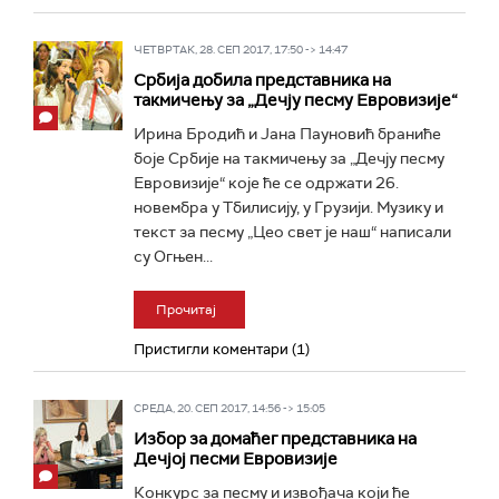
ЧЕТВРТАК, 28. СЕП 2017, 17:50 -> 14:47
Србија добила представника на
такмичењу за „Дечју песму Евровизије“
Ирина Бродић и Јана Пауновић браниће
боје Србије на такмичењу за „Дечју песму
Евровизије“ које ће се одржати 26.
новембра у Тбилисију, у Грузији. Музику и
текст за песму „Цео свет је наш“ написали
су Огњен...
Прочитај
Пристигли коментари (1)
СРЕДА, 20. СЕП 2017, 14:56 -> 15:05
Избор за домаћег представника на
Дечјој песми Евровизије
Конкурс за песму и извођача који ће