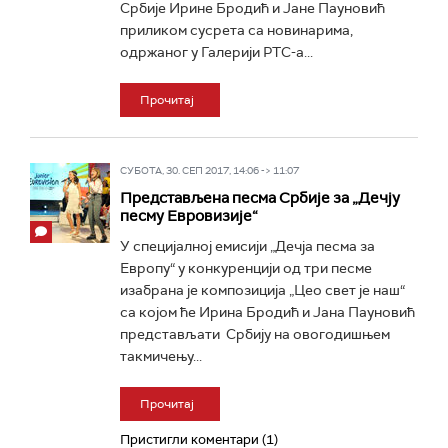
Србије Ирине Бродић и Јане Пауновић
приликом сусрета са новинарима,
одржаног у Галерији РТС-а...
Прочитај
СУБОТА, 30. СЕП 2017, 14:06 -> 11:07
Представљена песма Србије за „Дечју
песму Евровизије“
У специјалној емисији „Дечја песма за
Европу“ у конкуренцији од три песме
изабрана је композиција „Цео свет је наш“
са којом ће Ирина Бродић и Јана Пауновић
представљати Србију на овогодишњем
такмичењу...
Прочитај
Пристигли коментари (1)