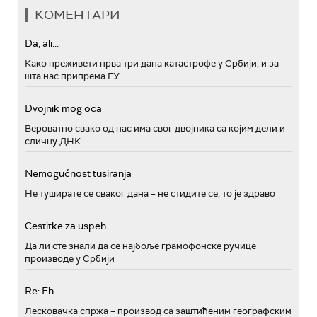
КОМЕНТАРИ
Da, ali...
Како преживети прва три дана катастрофе у Србији, и за
шта нас припрема ЕУ
Dvojnik mog oca
Вероватно свако од нас има свог двојника са којим дели и
сличну ДНК
Nemogućnost tusiranja
Не туширате се сваког дана – не стидите се, то је здраво
Cestitke za uspeh
Да ли сте знали да се најбоље грамофонске ручице
производе у Србији
Re: Eh...
Лесковачка спржа – производ са заштићеним географским