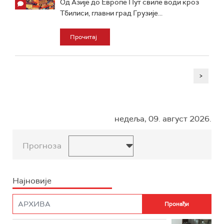
Од Азије до Европе Пут свиле води кроз
Тбилиси, главни град Грузије...
Прочитај
>
недеља, 09. август 2026.
Прогноза
Најновије