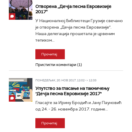
Отворена „Дечја песма Евровизије
2017“
У Националној библиотеци Грузије свечано
је отворена „Дечја песма Евровизије“.
Наша делегација прошетала је црвеним
тепихом...
Прочитај
Пристигли коментари (1)
ПОНЕДЕЉАК, 20. НОВ 2017, 12:02 -> 12:33
Упутство за гласање на такмичењу
"Дечја песма Евровизије 2017"
Гласајте за Ирину Бродић и Јану Пауновић
од 24. - 26. новембра 2017. године...
Прочитај