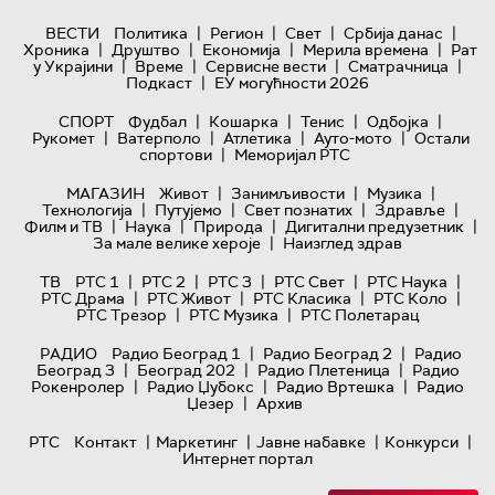
|
|
|
|
ВЕСТИ
Политика
Регион
Свет
Србија данас
|
|
|
|
Хроника
Друштво
Економија
Мерила времена
Рат
|
|
|
|
у Украјини
Време
Сервисне вести
Сматрачница
|
Подкаст
ЕУ могућности 2026
|
|
|
|
СПОРТ
Фудбал
Кошарка
Тенис
Одбојка
|
|
|
|
Рукомет
Ватерполо
Атлетика
Ауто-мото
Остали
|
спортови
Меморијал РТС
|
|
|
МАГАЗИН
Живот
Занимљивости
Музика
|
|
|
|
Технологијa
Путујемо
Свет познатих
Здравље
|
|
|
|
Филм и ТВ
Наука
Природа
Дигитални предузетник
|
За мале велике хероје
Наизглед здрав
|
|
|
|
|
ТВ
РТС 1
РТС 2
РТС 3
РТС Свет
РТС Наука
|
|
|
|
РТС Драма
РТС Живот
РТС Класика
РТС Коло
|
|
РТС Трезор
РТС Музика
РТС Полетарац
|
|
РАДИО
Радио Београд 1
Радио Београд 2
Радио
|
|
|
Београд 3
Београд 202
Радио Плетеница
Радио
|
|
|
Рокенролер
Радио Џубокс
Радио Вртешка
Радио
|
Џезер
Архив
|
|
|
|
РТС
Контакт
Маркетинг
Јавне набавке
Конкурси
Интернет портал