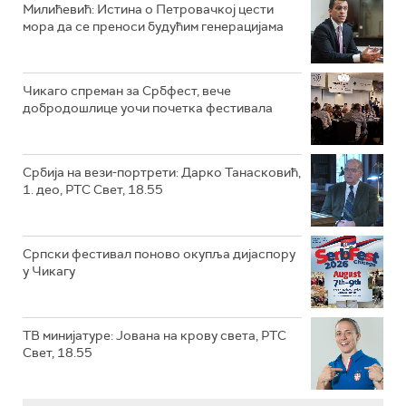
Милићевић: Истина о Петровачкој цести
мора да се преноси будућим генерацијама
Чикаго спреман за Србфест, вече
добродошлице уочи почетка фестивала
Србија на вези-портрети: Дарко Танасковић,
1. део, РТС Свет, 18.55
Српски фестивал поново окупља дијаспору
у Чикагу
ТВ минијатуре: Јована на крову света, РТС
Свет, 18.55