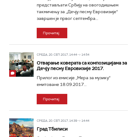
представљати Србију на овогодишњем
такмичењу за „Дечју песму Евровизије“
завршен је првог септембра...
Прочитај
СРЕДА, 20. СЕП 2017, 14:44 -> 14:54
Отварање коверата са композицијама за
Дечју песму Евровизије 2017.
Прилог из емисије „Мера за музику“
емитоване 18.09.2017...
Прочитај
СРЕДА, 20. СЕП 2017, 14:39 -> 14:44
Град Тбилиси