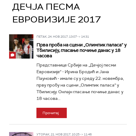
ДЕЧЈА ПЕСМА
ЕВРОВИЗИЈЕ 2017
ПЕТАК, 24. НОВ 2017, 13:07 -> 14:31
Прва проба на сцени „Олимпик паласа“ у
Тбилисију, гласање почиње данас у 18
часова
Представнице Србије на „Дечјој песми
Евровизије“ - Ирина Бродић и Јана
Пауновић - имале су у среду 22. новембра,
прву пробу на сцени „Олимпик паласа“ у
Тбилисију. Онлајн гласање почиње данас у
18 часова...
Прочитај
УТОРАК, 21. НОВ 2017, 10:25 -> 11:46