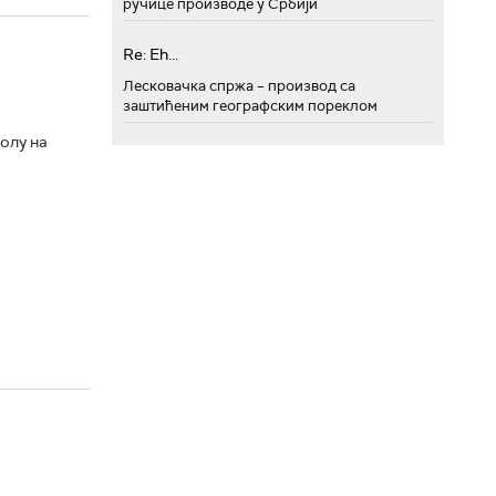
ручице производе у Србији
Re: Eh...
Лесковачка спржа – производ са
заштићеним географским пореклом
олу на