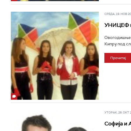
СРЕДА, 19. НОВ 200
УНИЦЕФ и 
Овогодишње т
Кипру под слог
Прочитај
УТОРАК, 28. ОКТ 20
Софија и 