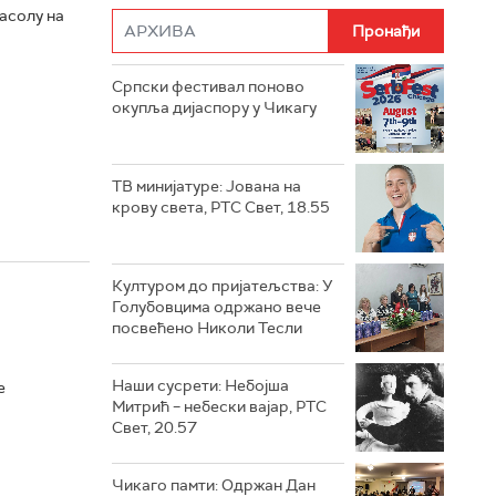
масолу на
Српски фестивал поново
окупља дијаспору у Чикагу
ТВ минијатуре: Јована на
крову света, РТС Свет, 18.55
Културом до пријатељства: У
Голубовцима одржано вече
посвећено Николи Тесли
Наши сусрети: Небојша
е
Митрић – небески вајар, РТС
Свет, 20.57
Чикаго памти: Одржан Дан