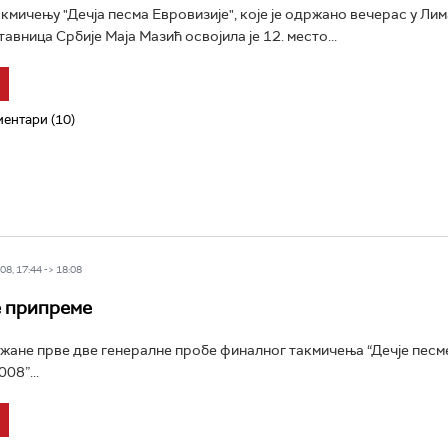
кмичењу "Дечја песма Евровизије", које је одржано вечерас у Ли
авница Србије Маја Мазић освојила је 12. место...
ентари (10)
8, 17:44 -> 18:08
 припреме
жане прве две генералне пробе финалног такмичења “Дечје песм
08”...