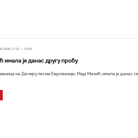
 2008, 17:31 -> 15:56
ћ имала је данас другу пробу
вница на Дечијој песми Евровизије, Маја Мазић, имала је данас св