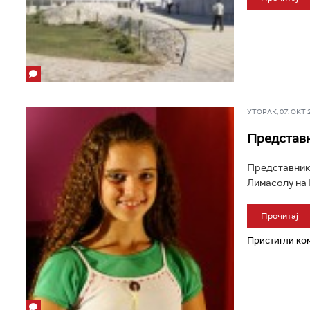
УТОРАК, 07. ОКТ 20
Представн
Представник 
Лимасолу на К
Прочитај
Пристигли ком