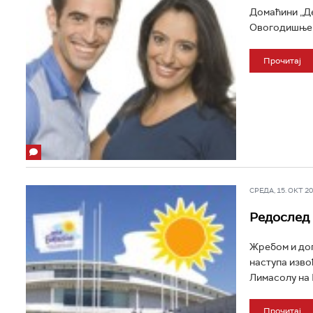
Домаћини „Де
Овогодишње т
Прочитај
СРЕДА, 15. ОКТ 200
Редослед 
Жребом и дог
наступа изво
Лимасолу на 
Прочитај