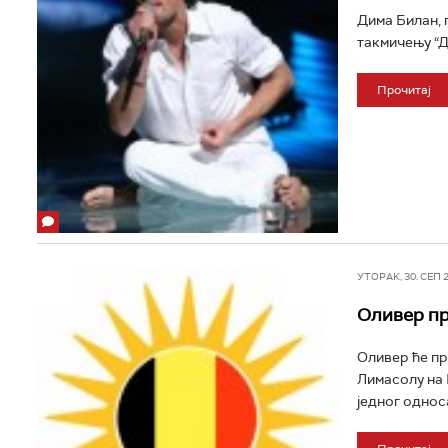
Дима Билан, 
такмичењу “Д
Прочитај
УТОРАК, 30. СЕП 20
Оливер пр
Оливер ће пр
Лимасолу на К
једног односа