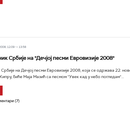
08, 12:09 -> 13:58
ик Србије на "Дечјој песми Евровизије 2008"
Србије на Дечјој песми Евровизије 2008, која се одржава 22. нов
ипру, биће Маја Мазић са песмом "Увек кад у небо погледам"...
ентари (7)