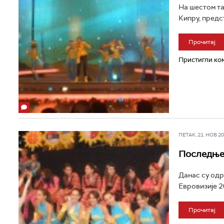
На шестом та
Кипру, предст
Прочитај
Пристигли ком
ПЕТАК, 21. НОВ 200
Последње
Данас су одр
Евровизије 20
Прочитај