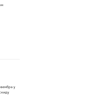
ом
овембра у
аскиду