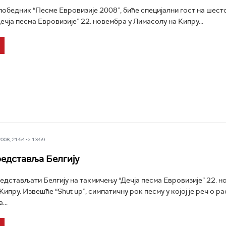
победник “Песме Евровизије 2008”, биће специјални гост на шест
ечја песма Евровизије” 22. новембра у Лимасолу на Кипру...
08, 21:54 -> 13:59
едставља Белгију
едстављати Белгију на такмичењу “Дечја песма Евровизије” 22. н
ипру. Извешће “Shut up”, симпатичну рок песму у којој је реч о р
...