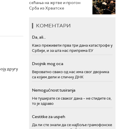
сећања на жртве и прогон
Срба из Хрватске
КОМЕНТАРИ
Da, ali...
Како преживети прва три дана катастрофе у
Србији, и за шта нас припрема ЕУ
Dvojnik mog oca
оју другу
Вероватно свако од нас има свог двојника
са којим дели и сличну ДНК
Nemogućnost tusiranja
Не туширате се сваког дана – не стидите се,
то је здраво
Cestitke za uspeh
Да ли сте знали да се најбоље грамофонске