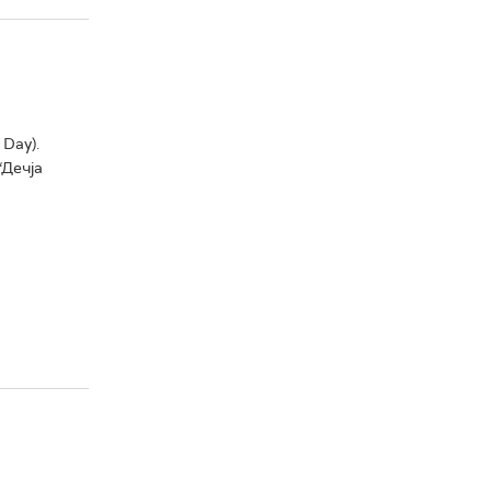
 Day).
“Дечја