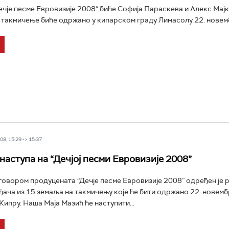
чје песме Евровизије 2008“ биће Софија Параскева и Алекс Мајк
акмичење биће одржано у кипарском граду Лимасолу 22. новемб
8, 15:29 -> 15:37
наступа на “Дечјој песми Евровизије 2008”
овором продуцената “Дечје песме Евровизије 2008” одређен је 
ђача из 15 земаља на такмичењу које ће бити одржано 22. новемб
Кипру. Наша Маја Мазић ће наступити...