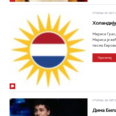
УТОРАК, 07. ОКТ 20
Холандију
Мариса Грасд
Мариса је ве
песма Евровиз
Прочитај
УТОРАК, 30. СЕП 20
Дима Била