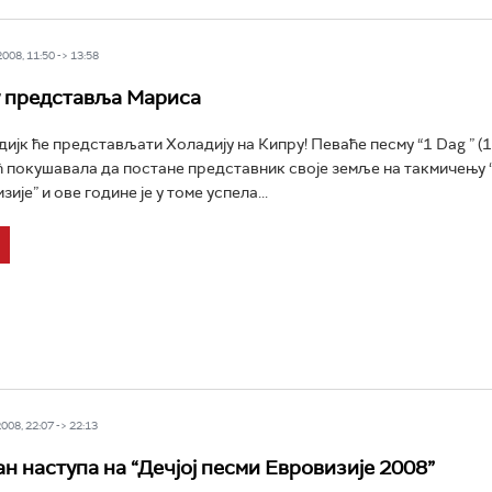
08, 11:50 -> 13:58
 представља Мариса
ијк ће представљати Холадију на Кипру! Певаће песму “1 Dag ” (1
ћ покушавала да постане представник своје земље на такмичењу 
ије” и ове године је у томе успела...
08, 22:07 -> 22:13
н наступа на “Дечјој песми Евровизије 2008”