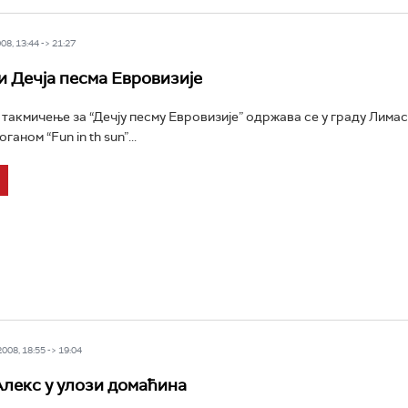
8, 13:44 -> 21:27
Дечја песма Евровизије
акмичење за “Дечју песму Евровизије” одржава се у граду Лимас
аном “Fun in th sun”...
08, 18:55 -> 19:04
Алекс у улози домаћина