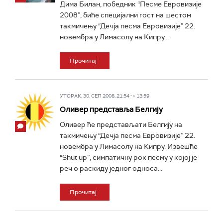
Дима Билан, победник “Песме Евровизије
2008”, биће специјални гост на шестом
такмичењу “Дечја песма Евровизије” 22.
новембра у Лимасолу на Кипру...
Прочитај
УТОРАК, 30. СЕП 2008, 21:54 -> 13:59
Оливер представља Белгију
Оливер ће представљати Белгију на
такмичењу “Дечја песма Евровизије” 22.
новембра у Лимасолу на Кипру. Извешће
“Shut up”, симпатичну рок песму у којој је
реч о раскиду једног односа...
Прочитај