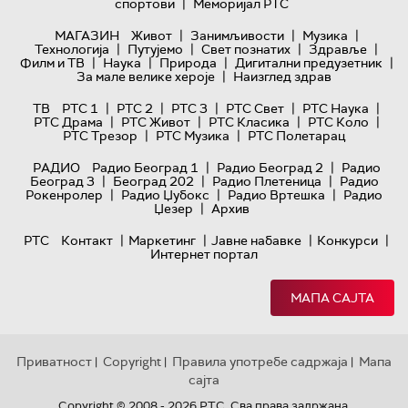
|
спортови
Меморијал РТС
|
|
|
МАГАЗИН
Живот
Занимљивости
Музика
|
|
|
|
Технологијa
Путујемо
Свет познатих
Здравље
|
|
|
|
Филм и ТВ
Наука
Природа
Дигитални предузетник
|
За мале велике хероје
Наизглед здрав
|
|
|
|
|
ТВ
РТС 1
РТС 2
РТС 3
РТС Свет
РТС Наука
|
|
|
|
РТС Драма
РТС Живот
РТС Класика
РТС Коло
|
|
РТС Трезор
РТС Музика
РТС Полетарац
|
|
РАДИО
Радио Београд 1
Радио Београд 2
Радио
|
|
|
Београд 3
Београд 202
Радио Плетеница
Радио
|
|
|
Рокенролер
Радио Џубокс
Радио Вртешка
Радио
|
Џезер
Архив
|
|
|
|
РТС
Контакт
Маркетинг
Јавне набавке
Конкурси
Интернет портал
МАПА САЈТА
Приватност
Copyright
Правила употребе садржаја
Мапа
|
|
|
сајта
Copyright © 2008 - 2026 РТС. Сва права задржана.