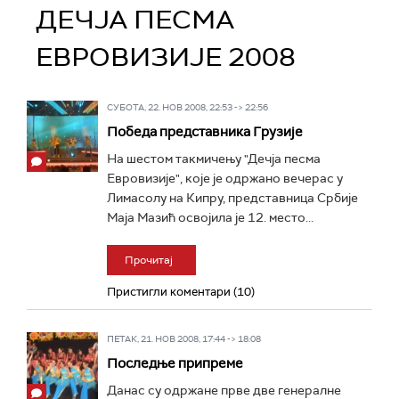
ДЕЧЈА ПЕСМА
ЕВРОВИЗИЈЕ 2008
СУБОТА, 22. НОВ 2008, 22:53 -> 22:56
Победа представника Грузије
На шестом такмичењу "Дечја песма
Евровизије", које је одржано вечерас у
Лимасолу на Кипру, представница Србије
Маја Мазић освојила је 12. место...
Прочитај
Пристигли коментари (10)
ПЕТАК, 21. НОВ 2008, 17:44 -> 18:08
Последње припреме
Данас су одржане прве две генералне