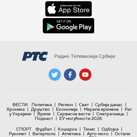
Радио Телевизија Србије
|
|
|
|
ВЕСТИ
Политика
Регион
Свет
Србија данас
|
|
|
|
Хроника
Друштво
Економија
Мерила времена
Рат
|
|
|
|
у Украјини
Време
Сервисне вести
Сматрачница
|
Подкаст
ЕУ могућности 2026
|
|
|
|
СПОРТ
Фудбал
Кошарка
Тенис
Одбојка
|
|
|
|
Рукомет
Ватерполо
Атлетика
Ауто-мото
Остали