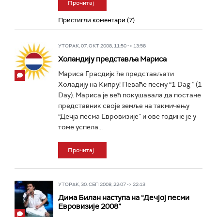
Прочитај
Пристигли коментари (7)
УТОРАК, 07. ОКТ 2008, 11:50 -> 13:58
Холандију представља Мариса
Мариса Грасдијк ће представљати
Холадију на Кипру! Певаће песму “1 Dag ” (1
Day). Мариса је већ покушавала да постане
представник своје земље на такмичењу
“Дечја песма Евровизије” и ове године је у
томе успела...
Прочитај
УТОРАК, 30. СЕП 2008, 22:07 -> 22:13
Дима Билан наступа на “Дечјој песми
Евровизије 2008”