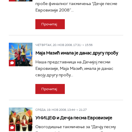
пробе финалног такмичења “Дечје песме
Евровизије 2008”...
Прочитај
ЧЕТВРТАК, 20. НОВ 2008, 17:31 -> 15:56
Маја Мазић имала је данас другу пробу
Наша представница на Дечијој песми
Евровизије, Маја Мазић, имала је данас
своју другу пробу...
Прочитај
СРЕДА, 19. НОВ 2008, 13:44 -> 21:27
УНИЦЕФ и Дечја песма Евровизије
Овогодишње такмичење за “Дечју песму