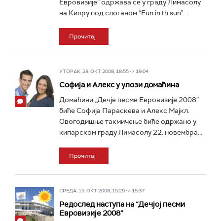
Евровизије” одржава се у граду Лимасолу
на Кипру под слоганом “Fun in th sun”...
Прочитај
УТОРАК, 28. ОКТ 2008, 18:55 -> 19:04
Софија и Алекс у улози домаћина
Домаћини „Дечје песме Евровизије 2008“
биће Софија Параскева и Алекс Мајкл.
Овогодишње такмичење биће одржано у
кипарском граду Лимасолу 22. новембра...
Прочитај
СРЕДА, 15. ОКТ 2008, 15:29 -> 15:37
Редослед наступа на “Дечјој песми
Евровизије 2008”