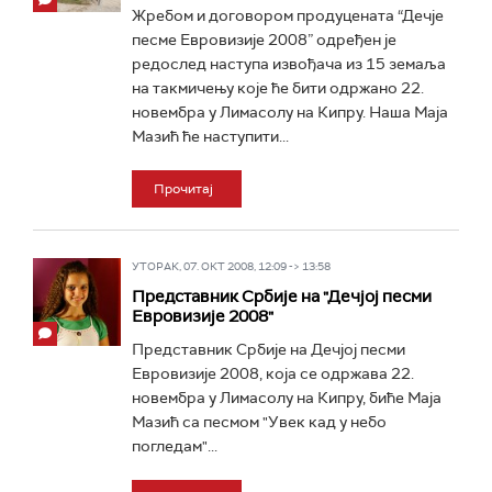
Жребом и договором продуцената “Дечје
песме Евровизије 2008” одређен је
редослед наступа извођача из 15 земаља
на такмичењу које ће бити одржано 22.
новембра у Лимасолу на Кипру. Наша Маја
Мазић ће наступити...
Прочитај
УТОРАК, 07. ОКТ 2008, 12:09 -> 13:58
Представник Србије на "Дечјој песми
Евровизије 2008"
Представник Србије на Дечјој песми
Евровизије 2008, која се одржава 22.
новембра у Лимасолу на Кипру, биће Маја
Мазић са песмом "Увек кад у небо
погледам"...