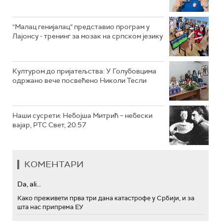
"Малац генијалац“ представио програм у
Лајонсу - тренинг за мозак на српском језику
Културом до пријатељства: У Голубовцима
одржано вече посвећено Николи Тесли
Наши сусрети: Небојша Митрић – небески
вајар, РТС Свет, 20.57
КОМЕНТАРИ
Da, ali...
Како преживети прва три дана катастрофе у Србији, и за
шта нас припрема ЕУ