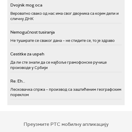
Dvojnik mog oca
Вероватно свако од нас има свог двојника са којим дели и
сличну ДНК
Nemogućnost tusiranja
Не туширате се сваког дана – не стидите се, то је здраво
Cestitke za uspeh
Да ли сте знали да се најбоље грамофонске ручице
производе у Србији
Re: Eh...
Лесковачка спржа – производ са заштићеним географским
пореклом
Преузмите РТС мобилну апликацију