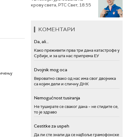
крову света, РТС Свет, 18.55
КОМЕНТАРИ
Da, ali...
Како преживети прва три дана катастрофе у
Србији, и за шта нас припрема ЕУ
Dvojnik mog oca
мичењу
Вероватно свако од нас има свог двојника
са којим дели и сличну ДНК
Nemogućnost tusiranja
Не туширате се сваког дана – не стидите се,
то је здраво
Cestitke za uspeh
Да ли сте знали да се најбоље грамофонске