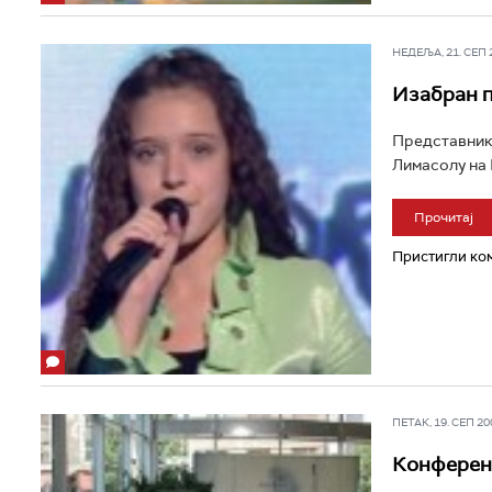
НЕДЕЉА, 21. СЕП 20
Изабран п
Представник 
Лимасолу на К
Прочитај
Пристигли ком
ПЕТАК, 19. СЕП 200
Конференц