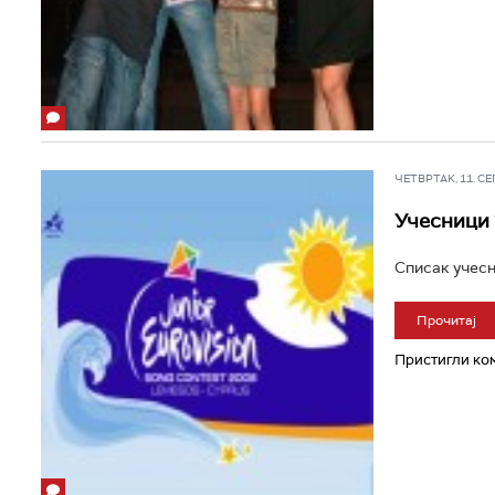
ЧЕТВРТАК, 11. СЕП 
Учесници 
Списак учесн
Прочитај
Пристигли ком