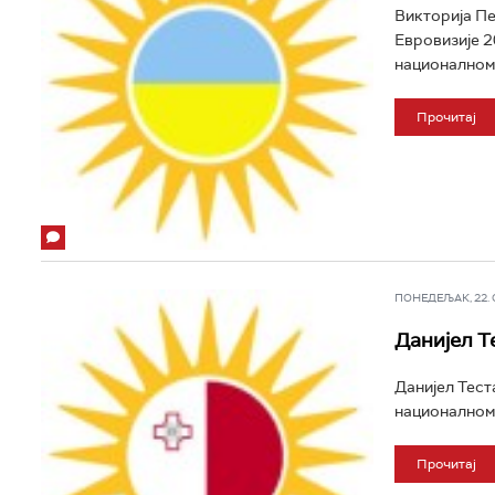
Викторија Пе
Евровизије 2
националном 
Прочитај
ПОНЕДЕЉАК, 22. СЕ
Данијел Т
Данијел Тест
националном и
Прочитај