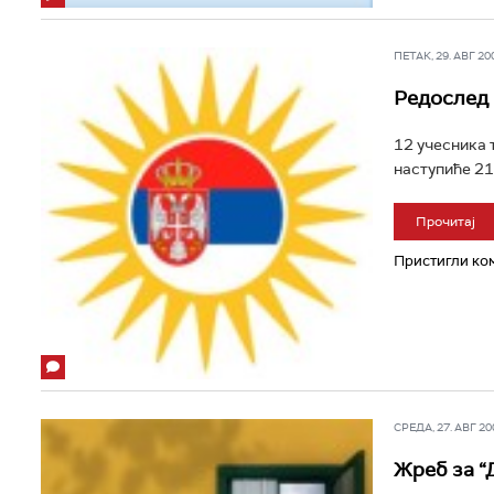
ПЕТАК, 29. АВГ 200
Редослед 
12 учесника 
наступиће 21
Прочитај
Пристигли ком
СРЕДА, 27. АВГ 200
Жреб за “