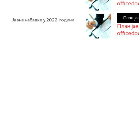
officedo
План ја
Јавне набавке у 2022. години
План јав
officedo