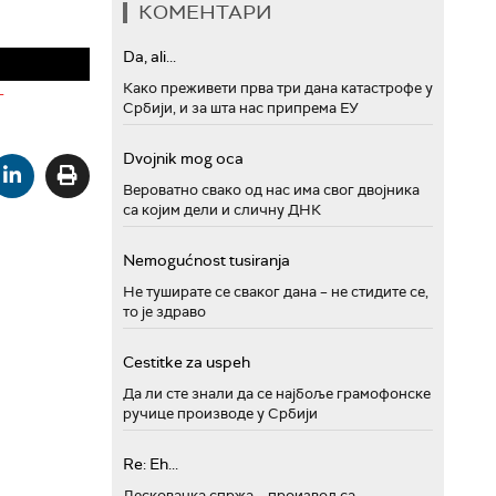
КОМЕНТАРИ
Da, ali...
Како преживети прва три дана катастрофе у
-
Србији, и за шта нас припрема ЕУ
Dvojnik mog oca
Вероватно свако од нас има свог двојника
са којим дели и сличну ДНК
Nemogućnost tusiranja
Не туширате се сваког дана – не стидите се,
то је здраво
Cestitke za uspeh
Да ли сте знали да се најбоље грамофонске
ручице производе у Србији
Re: Eh...
Лесковачка спржа – производ са