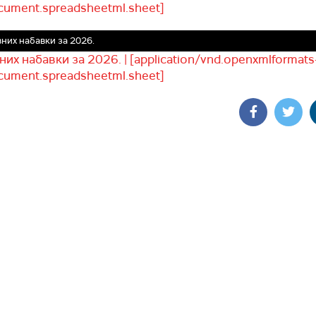
cument.spreadsheetml.sheet]
вних набавки за 2026.
них набавки за 2026. | [application/vnd.openxmlformats
cument.spreadsheetml.sheet]