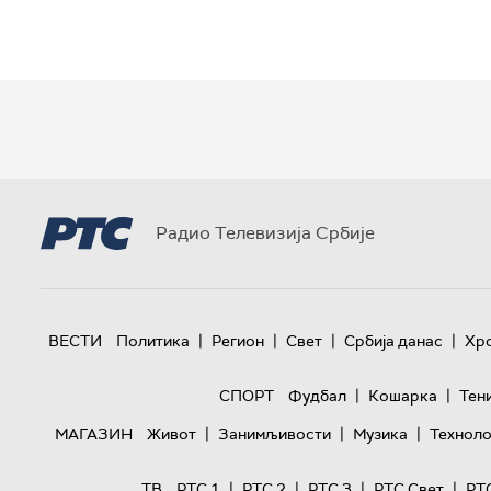
Радио Телевизија Србије
|
|
|
|
ВЕСТИ
Политика
Регион
Свет
Србија данас
Хр
|
|
СПОРТ
Фудбал
Кошарка
Тен
|
|
|
МАГАЗИН
Живот
Занимљивости
Музика
Техноло
|
|
|
|
ТВ
РТС 1
РТС 2
РТС 3
РТС Свет
РТ