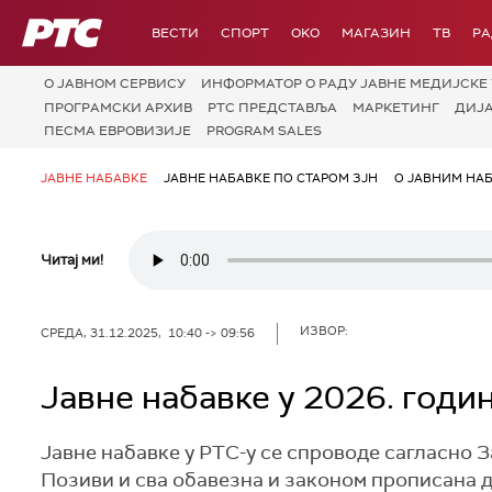
РТС
ВЕСТИ
СПОРТ
OKO
МАГАЗИН
ТВ
Р
О JАВНОМ СЕРВИСУ
ИНФОРМАТОР О РАДУ ЈАВНЕ МЕДИЈСКЕ 
ПРОГРАМСКИ АРХИВ
РТС ПРЕДСТАВЉА
МАРКЕТИНГ
ДИЈ
ПЕСМА ЕВРОВИЗИЈЕ
PROGRAM SALES
ЈАВНЕ НАБАВКЕ
ЈАВНЕ НАБАВКЕ ПО СТАРОМ ЗЈН
О ЈАВНИМ НА
Читај ми!
ИЗВОР:
СРЕДА, 31.12.2025, 10:40 -> 09:56
Јавне набавке у 2026. годи
Јавне набавке у РТС-у се спроводе сагласно За
Позиви и сва обавезна и законом прописана до