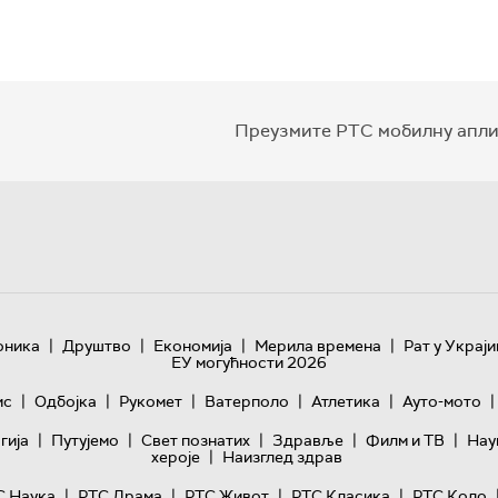
Преузмите РТС мобилну апли
|
|
|
|
оника
Друштво
Економија
Мерила времена
Рат у Украји
ЕУ могућности 2026
|
|
|
|
|
|
ис
Одбојка
Рукомет
Ватерполо
Атлетика
Ауто-мото
|
|
|
|
|
гијa
Путујемо
Свет познатих
Здравље
Филм и ТВ
Нау
|
хероје
Наизглед здрав
|
|
|
|
С Наука
РТС Драма
РТС Живот
РТС Класика
РТС Коло