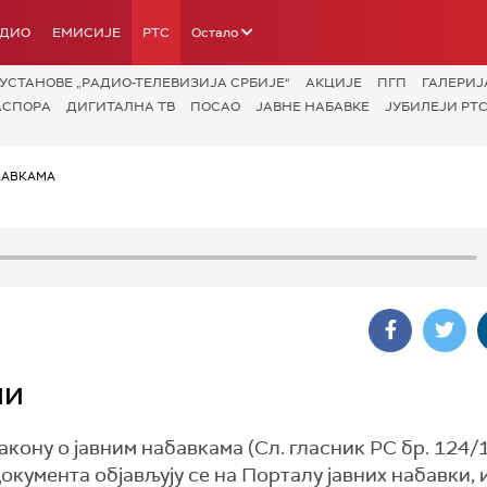
АДИО
ЕМИСИЈЕ
РТС
Остало
УСТАНОВЕ „РАДИО-ТЕЛЕВИЗИЈА СРБИЈЕ“
АКЦИЈЕ
ПГП
ГАЛЕРИЈ
АСПОРА
ДИГИТАЛНА ТВ
ПОСАО
ЈАВНЕ НАБАВКЕ
ЈУБИЛЕЈИ РТС
БАВКАМА
ни
кону о јавним набавкама (Сл. гласник РС бр. 124/1
кумента објављују се на Порталу јавних набавки,