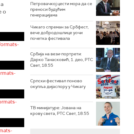
за
Петровачкој цести мора да се
преноси будућим
е о
генерацијама
Чикаго спреман за Србфест,
вече добродошлице уочи
почетка фестивала
formats-
Србија на вези-портрети:
Дарко Танасковић, 1. део, РТС
Свет, 18.55
ormats-
Српски фестивал поново
окупља дијаспору у Чикагу
ormats-
ТВ минијатуре: Јована на
крову света, РТС Свет, 18.55
mats-