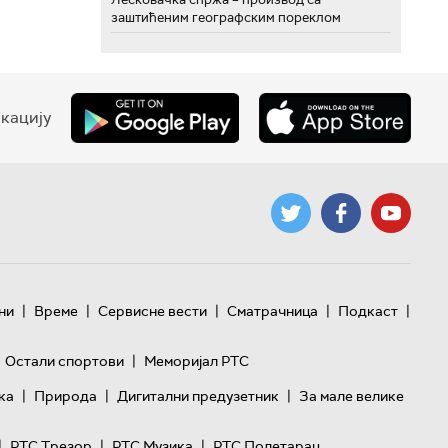
заштићеним географским пореклом
кацију
|
|
|
|
|
ни
Време
Сервисне вести
Сматрачница
Подкаст
|
Остали спортови
Меморијал РТС
|
|
|
ка
Природа
Дигитални предузетник
За мале велике
|
|
|
РТС Трезор
РТС Музика
РТС Полетарац