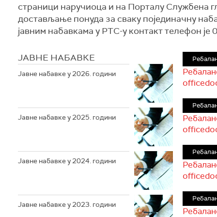
страници наручиоца и на Порталу Службена гл
достављање понуда за сваку појединачну наба
јавним набавкама у РТС-у контакт телефон је 01
ЈАВНЕ НАБАВКЕ
Ребалан
Ребаланс
Јавне набавке у 2026. години
officedo
Ребалан
Јавне набавке у 2025. години
Ребаланс
officedo
Ребалан
Јавне набавке у 2024. години
Ребаланс
officedo
Ребалан
Јавне набавке у 2023. години
Ребаланс