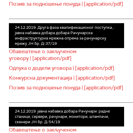
Позив за подношење понуда | [application/pdf]
______________________________________________
24.12.2019. Друга фаза квалификационог поступка, :
јавна набавка добара добара Рачунарска
инфраструктурна мрежна опрема за рачунарску
мрежу ЈН бр. Д-37/19
Обавештење о закљученом
уговору | [application/pdf]
Одлука о додели уговора | [application/pdf]
Конкурсна документација | [application/pdf]
Позив за подношење понуда | [application/pdf]
______________________________________________
24.12.2019. јавна набавка добара Рачунари: радне
станице, сервери, рачунари, монитори, штампачи,
скенери ЈН бр. Д-54/19
Обавештење о закљученом