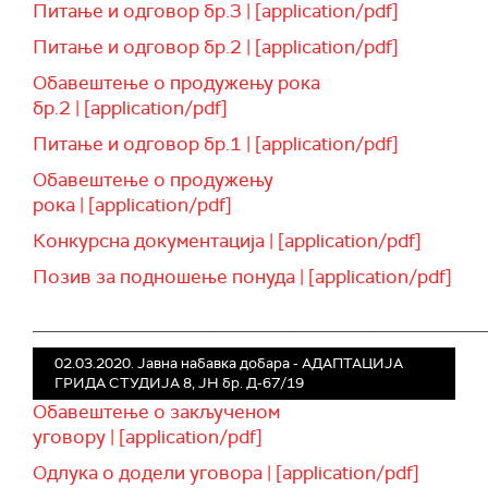
Питање и одговор бр.3 | [application/pdf]
Питање и одговор бр.2 | [application/pdf]
Обавештење о продужењу рока
бр.2 | [application/pdf]
Питање и одговор бр.1 | [application/pdf]
Обавештење о продужењу
рока | [application/pdf]
Конкурсна документација | [application/pdf]
Позив за подношење понуда | [application/pdf]
______________________________________________
02.03.2020. Јавна набавка добара - АДАПТАЦИЈА
ГРИДА СТУДИЈА 8, ЈН бр. Д-67/19
Обавештење о закљученом
уговору | [application/pdf]
Одлука о додели уговора | [application/pdf]