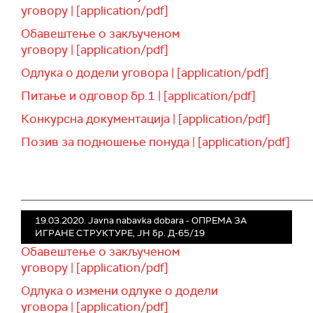
уговору | [application/pdf]
Обавештење о закљученом
уговору | [application/pdf]
Одлука о додели уговора | [application/pdf]
Питање и одговор бр.1 | [application/pdf]
Конкурсна документација | [application/pdf]
Позив за подношење понуда | [application/pdf]
______________________________________________
19.03.2020. Javna nabavka dobara - ОПРЕМА ЗА
ИГРАНЕ СТРУКТУРЕ, ЈН бр. Д-65/19
Обавештење о закљученом
уговору | [application/pdf]
Одлука о измени одлуке о додели
уговора | [application/pdf]