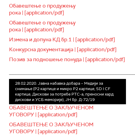
Обавештење о продужењу
рока | [application/pdf]
Обавештење о продужењу
рока | [application/pdf]
Измена и допуна КД бр.1 | [application/pdf]
Конкурсна документација | [application/pdf]
Позив за подношење понуда | [application/pdf]
______________________________________________
28.02.2020. Јавна набавка добара – Медији за
снимање (Р2 картице и микро Р2 картице, SD I CF
картице, Дискови за потребе РТС-а, преносни хард
дискови и УСБ меморије), ЈН бр. Д-72/19
ОБАВЕШТЕЊЕ О ЗАКЉУЧЕНОМ
УГОВОРУ | [application/pdf]
ОБАВЕШТЕЊЕ О ЗАКЉУЧЕНОМ
УГОВОРУ | [application/pdf]