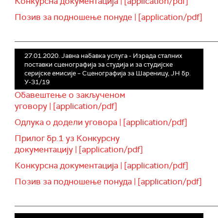
Конкурсна документација | [application/pdf]
Позив за подношење понуде | [application/pdf]
______________________________________________
27.01.2020. Јавна набавка услуга - Израда сталних
поставки сценографија за студија и за студијске
серијске емисије – Сценографија за Шареницу, ЈН бр.
У-31/19
Обавештење о закљученом
уговору | [application/pdf]
Одлука о додели уговора | [application/pdf]
Прилог бр.1 уз Конкурсну
документацију | [application/pdf]
Конкурсна документација | [application/pdf]
Позив за подношење понуда | [application/pdf]
______________________________________________