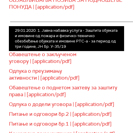
ОБЈАВЉИВАЊА ПОЗИВА ЗА ПОДНОШЕЊЕ
ПОНУДА | [application/pdf]
______________________________________________
29.01.2020. 1. Јавна набавка услуга - Заштита објеката
и имовине од пожара и физичко-техничко
обезбеђење објеката и имовине РТС-а - за период од
три године, ЈН бр. У-35/19
Обавештење о закљученом
уговору | [application/pdf]
Одлука о преузимању
активности | [application/pdf]
Обавештење о поднетом захтеву за заштиту
права | [application/pdf]
Одлука о додели уговора | [application/pdf]
Питање и одговори бр.2 | [application/pdf]
Питање и одговори бр.1 | [application/pdf]