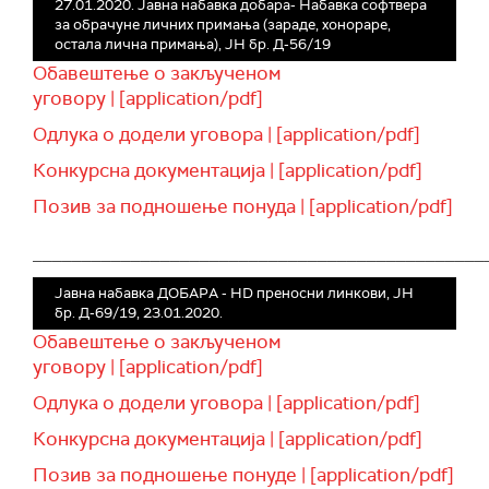
27.01.2020. Јавна набавка добара- Набавка софтвера
за обрачуне личних примања (зараде, хонораре,
остала лична примања), ЈН бр. Д-56/19
Обавештење о закљученом
уговору | [application/pdf]
Одлука о додели уговора | [application/pdf]
Конкурсна документација | [application/pdf]
Позив за подношење понуда | [application/pdf]
______________________________________________
Јавна набавка ДОБАРА - HD преносни линкови, ЈН
бр. Д-69/19, 23.01.2020.
Обавештење о закљученом
уговору | [application/pdf]
Одлука о додели уговора | [application/pdf]
Конкурсна документација | [application/pdf]
Позив за подношење понуде | [application/pdf]