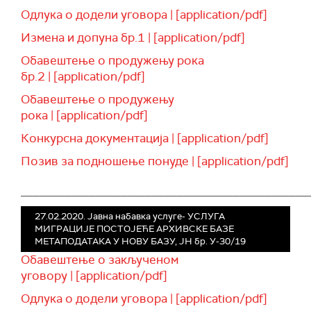
Одлука о додели уговора | [application/pdf]
Измена и допуна бр.1 | [application/pdf]
Обавештење о продужењу рока
бр.2 | [application/pdf]
Обавештење о продужењу
рока | [application/pdf]
Конкурсна документација | [application/pdf]
Позив за подношење понуде | [application/pdf]
______________________________________________
27.02.2020. Јавна набавка услуге- УСЛУГА
МИГРАЦИЈЕ ПОСТОЈЕЋЕ АРХИВСКЕ БАЗЕ
МЕТАПОДАТАКА У НОВУ БАЗУ, ЈН бр. У-30/19
Обавештење о закљученом
уговору | [application/pdf]
Одлука о додели уговора | [application/pdf]