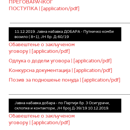
ПРЕГОВАРАЧКОГ
ПОСТУПКА | [application/pdf]
______________________________________________
11.12.2019. Јавна набавка ДОБАРА - Путничко комби
возило ( 8+1), ЈН бр. Д-60/19
Обавештење о закљученом
уговору | [application/pdf]
Одлука о додели уговора | [application/pdf]
Конкурсна документација | [application/pdf]
Позив за подношење понуда | [application/pdf]
______________________________________________
Јавна набавка добара - по Партији бр. 3 Осигурачи,
склопке и контактори, ЈН број Д-39/19 10.12.2019.
Обавештење о закљученом
уговору | [application/pdf]