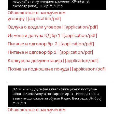
на домаћу тачку интернет размене (IXP-internet
exchange point), ЈН бр. У-40/19
Обавештење о закљученом
уговору | [application/pdf]
Одлука о додели уговора | [application/pdf]
Измена и допуна КД бр.1 | [application/pdf]
Питање и одговор бр. 2 | [application/pdf]
Питање и одговор бр.1 | [application/pdf]
Конкурсна документација | [application/pdf]
Позив за подношење понуда | [application/pdf]
______________________________________________
07.02.2020. Друга фаза квалификационог поступка-
јавна набавка услуга по Партији бр. 3 – Израда Плана
заштите од пожара за објекат Радио Београда, ЈН број
У-38/19
Обавештење о закљученом