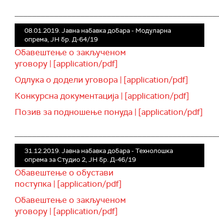
______________________________________________
08.01.2019. Јавна набавка добара - Модуларна
опрема, ЈН бр. Д-64/19
Обавештење о закљученом
уговору | [application/pdf]
Одлука о додели уговора | [application/pdf]
Конкурсна документација | [application/pdf]
Позив за подношење понуда | [application/pdf]
______________________________________________
31.12.2019. Јавна набавка добара - Технолошка
опрема за Студио 2, ЈН бр. Д-46/19
Обавештење о обустави
поступка | [application/pdf]
Обавештење о закљученом
уговору | [application/pdf]