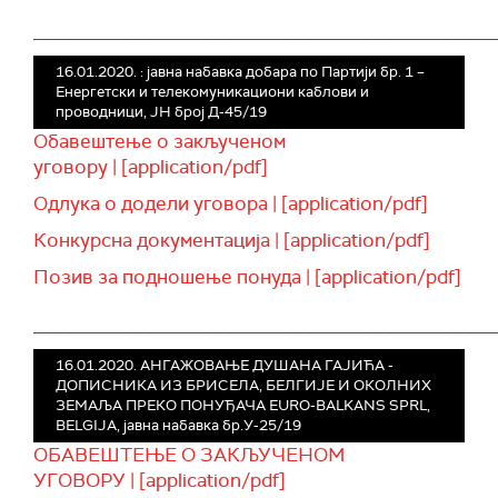
______________________________________________
16.01.2020. : јавна набавка добара по Партији бр. 1 –
Енергетски и телекомуникациони каблови и
проводници, ЈН број Д-45/19
Обавештење о закљученом
уговору | [application/pdf]
Oдлука о додели уговора | [application/pdf]
Конкурсна документација | [application/pdf]
Позив за подношење понуда | [application/pdf]
______________________________________________
16.01.2020. АНГАЖОВАЊЕ ДУШАНА ГАЈИЋА -
ДОПИСНИКА ИЗ БРИСЕЛА, БЕЛГИЈЕ И ОКОЛНИХ
ЗЕМАЉА ПРЕКО ПОНУЂАЧА EURO-BALKANS SPRL,
BELGIJA, јавна набавка бр.У-25/19
ОБАВЕШТЕЊЕ О ЗАКЉУЧЕНОМ
УГОВОРУ | [application/pdf]