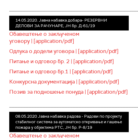
______________________________________________
14.05.2020. Јавна набавка добара- РЕЗЕРВНИ
ДЕЛОВИ ЗА РАЧУНАРЕ, ЈН бр. Д-61/19
Обавештење о закљученом
уговору | [application/pdf]
Одлука о додели уговора | [application/pdf]
Питање и одговор бр. 2 | [application/pdf]
Питање и одговор бр.1 | [application/pdf]
Конкурсна документација | [application/pdf]
Позив за подношење понуда | [application/pdf]
______________________________________________
08.05.2020 Јавна набавка радова - Радови по пројекту
стабилног система за аутоматско откривање и гашење
пожара у објектима РТС, ЈН бр. Р-8/19
Обавештење о закљученом