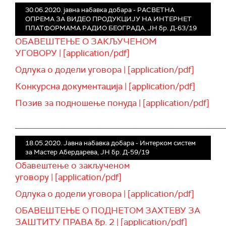
30.06.2020. јавна набавка добара - РАСВЕТНА
ОПРЕМА ЗА ВИДЕО ПРОДУКЦИЈУ НА ИНТЕРНЕТ
ПЛАТФОРМАМА РАДИО БЕОГРАДА, ЈН бр. Д-63/19
ОБАВЕШТЕЊЕ О ЗАКЉУЧЕНОМ
УГОВОРУ | [application/pdf]
Одлука о додели уговора | [application/pdf]
Конкурсна документација | [application/pdf]
Позив за подношење понуда | [application/pdf]
______________________________________________
18.05.2020. Јавна набавка добара - Интерком систем
за Мастер Абердарева, ЈН бр. Д-59/19
Обавештење о закљученом
уговору | [application/pdf]
Одлука о додели уговора | [application/pdf]
ОБАВЕШТЕЊЕ О ПОДНЕТОМ ЗАХТЕВУ ЗА
ЗАШТИТУ ПРАВА бр. 2 | [application/pdf]