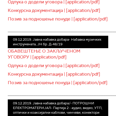
Одлука о додели уговора | [application/pdf]
Конкурсна документација | [application/pdf]
Позив за подношење понуде | [application/pdf]
______________________________________________
09.12.2019. Јавна набавка добара- Набавка музичких
инструмената, ЈН бр. Д-48/19
ОБАВЕШТЕЊЕ О ЗАКЉУЧЕНОМ
УГОВОРУ | [application/pdf]
Одлука о додели уговора | [application/pdf]
Конкурсна документација | [application/pdf]
Позив за подношење понуда | [application/pdf]
______________________________________________
09.12.2019. Јавна набавка добара/- ПОТРОШНИ
ЕЛЕКТРОМАТЕРИЈАЛ- Партија 2 - аудио, видео, УТП,
оптички и коаксијални каблови, чинчеви, конектори