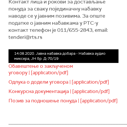
Контакт лица и рокови за достављање
понуда за сваку појединачну набавку
наводе се у јавним позивима. За опште
податке о јавним набавкама у РТС-у
контакт телефон је 011/655-2843, email:
tenderi@rts.rs
14.08.2020. Јавна набавка добара - Набавка аудио
миксера, ЈН бр. Д-70/19
Обавештење о закљученом
уговору | [application/pdf]
Одлука о додели уговора | [application/pdf]
Конкурсна документација | [application/pdf]
Позив за подношење понуда | [application/pdf]
______________________________________________