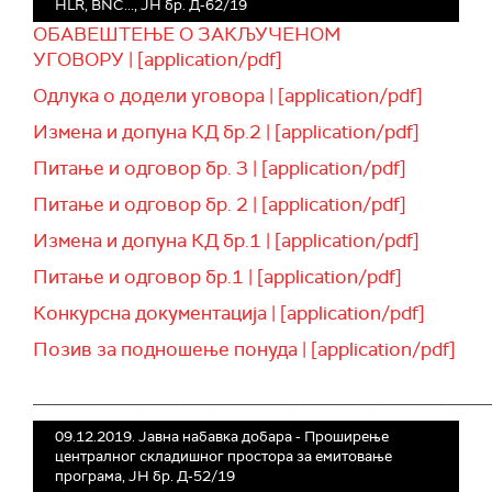
HLR, BNC..., ЈН бр. Д-62/19
ОБАВЕШТЕЊЕ О ЗАКЉУЧЕНОМ
УГОВОРУ | [application/pdf]
Одлука о додели уговора | [application/pdf]
Измена и допуна КД бр.2 | [application/pdf]
Питање и одговор бр. 3 | [application/pdf]
Питање и одговор бр. 2 | [application/pdf]
Измена и допуна КД бр.1 | [application/pdf]
Питање и одговор бр.1 | [application/pdf]
Конкурсна документација | [application/pdf]
Позив за подношење понуда | [application/pdf]
______________________________________________
09.12.2019. Јавна набавка добара - Проширење
централног складишног простора за емитовање
програма, ЈН бр. Д-52/19