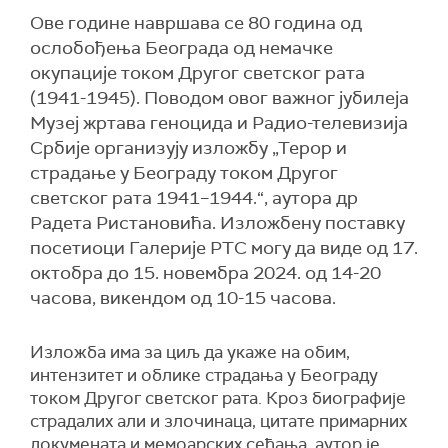
Ове године навршава се 80 година од
ослобођења Београда од немачке
окупације током Другог светског рата
(1941-1945). Поводом овог важног јубилеја
Музеј жртава геноцида и Радио-телевизија
Србије организују изложбу „Терор и
страдање у Београду током Другог
светског рата 1941–1944.“, аутора др
Радета Ристановића. Изложбену поставку
посетиоци Галерије РТС могу да виде од 17.
октобра до 15. новембра 2024. од 14-20
часова, викендом од 10-15 часова.
Изложба има за циљ да укаже на обим,
интензитет и облике страдања у Београду
током Другог светског рата. Кроз биографије
страдалих али и злочинаца, цитате примарних
докумената и мемоарских сећања, аутор је