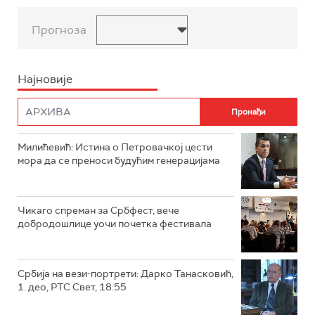
Прогноза
Најновије
Милићевић: Истина о Петровачкој цести
мора да се преноси будућим генерацијама
Чикаго спреман за Србфест, вече
добродошлице уочи почетка фестивала
Србија на вези-портрети: Дарко Танасковић,
1. део, РТС Свет, 18.55