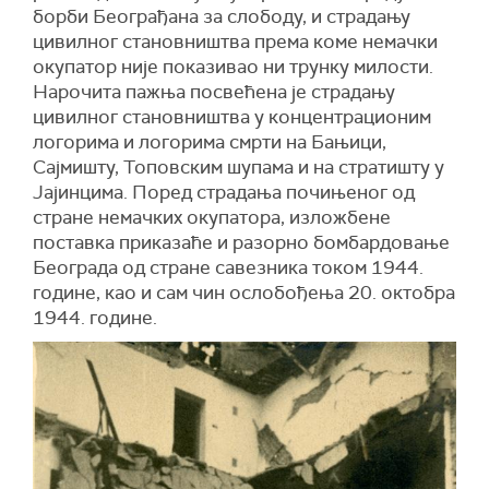
борби Београђана за слободу, и страдању
цивилног становништва према коме немачки
окупатор није показивао ни трунку милости.
Нарочита пажња посвећена је страдању
цивилног становништва у концентрационим
логорима и логорима смрти на Бањици,
Сајмишту, Топовским шупама и на стратишту у
Јајинцима. Поред страдања почињеног од
стране немачких окупатора, изложбене
поставка приказаће и разорно бомбардовање
Београда од стране савезника током 1944.
године, као и сам чин ослобођења 20. октобра
1944. године.