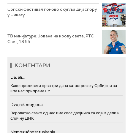
Српски фестивал поново окупља дијаспору
у Чикагу
ТВ минијатуре: Јована на крову света, РТС
Свет, 18.55
КОМЕНТАРИ
Da, ali...
Како преживети прва три дана катастрофе у Србији, и за
шта нас припрема ЕУ
Dvojnik mog oca
Вероватно свако од нас има свог двојника са којим дели и
сличну ДНК
Nemogućnost tusiranja