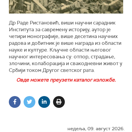
Др Раде Ристановић, виши научни сарадник
Института за савремену историју, аутор је
четири монографије, више десетина научних
радова и добитник је више награда из области
науке и културе. Кључне области његовог
научног интересовања су: отпор, страдање,
злочини, колаборација и свакодневни живот у
Србији током Другог светског рата.
Овде можете преузети каталог изложбе.
недеља, 09. август 2026.