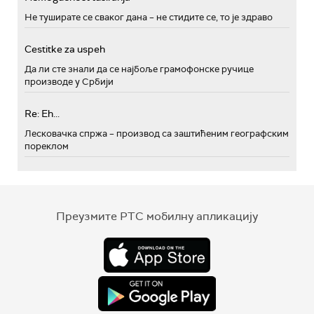
Не туширате се сваког дана – не стидите се, то је здраво
Cestitke za uspeh
Да ли сте знали да се најбоље грамофонске ручице
производе у Србији
Re: Eh...
Лесковачка спржа – производ са заштићеним географским
пореклом
Преузмите РТС мобилну апликацију