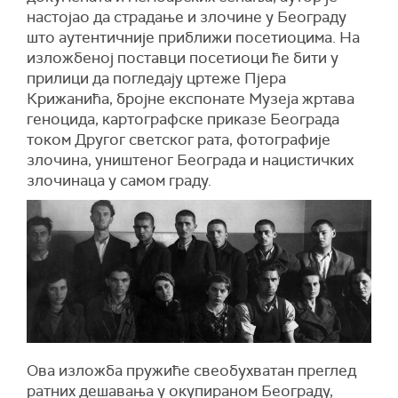
настојао да страдање и злочине у Београду
што аутентичније приближи посетиоцима. На
изложбеној поставци посетиоци ће бити у
прилици да погледају цртеже Пјера
Крижанића, бројне експонате Музеја жртава
геноцида, картографске приказе Београда
током Другог светског рата, фотографије
злочина, уништеног Београда и нацистичких
злочинаца у самом граду.
Ова изложба пружиће свеобухватан преглед
ратних дешавања у окупираном Београду,