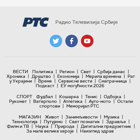
Радио Телевизија Србије
|
|
|
|
ВЕСТИ
Политика
Регион
Свет
Србија данас
|
|
|
|
Хроника
Друштво
Економија
Мерила времена
Рат
|
|
|
|
у Украјини
Време
Сервисне вести
Сматрачница
|
Подкаст
ЕУ могућности 2026
|
|
|
|
СПОРТ
Фудбал
Кошарка
Тенис
Одбојка
|
|
|
|
Рукомет
Ватерполо
Атлетика
Ауто-мото
Остали
|
спортови
Меморијал РТС
|
|
|
МАГАЗИН
Живот
Занимљивости
Музика
|
|
|
|
Технологијa
Путујемо
Свет познатих
Здравље
|
|
|
|
Филм и ТВ
Наука
Природа
Дигитални предузетник
|
За мале велике хероје
Наизглед здрав