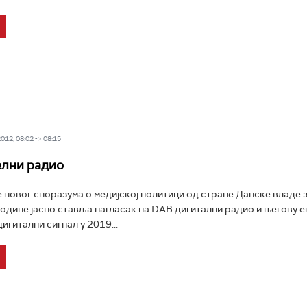
12, 08:02 -> 08:15
елни радио
новог споразума о медијској политици од стране Данске владе 
одине јасно ставља нагласак на DAB дигитални радио и његову ек
игитални сигнал у 2019...