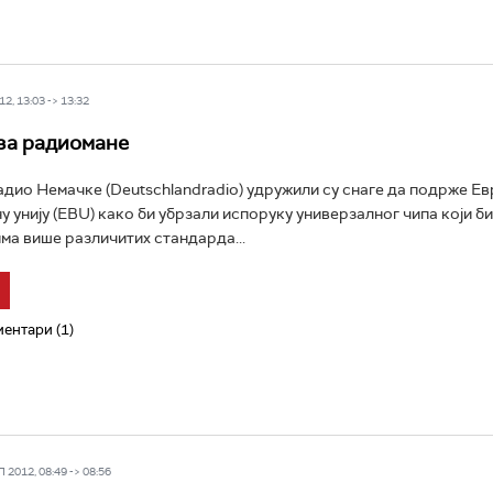
2, 13:03 -> 13:32
за радиомане
адио Немачке (Deutschlandradio) удружили су снаге да подрже Е
 унију (EBU) како би убрзали испоруку универзалног чипа који б
има више различитих стандарда...
ентари (1)
2012, 08:49 -> 08:56