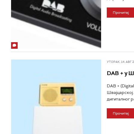
Прочитај
УТОРАК, 14. АВГ 20
DAB + у Ш
DAB + (Digita
Швајцарској.
дигиталног ра
Прочитај