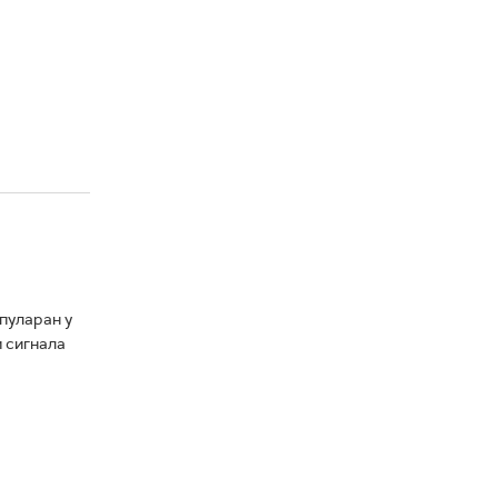
опуларан у
м сигнала