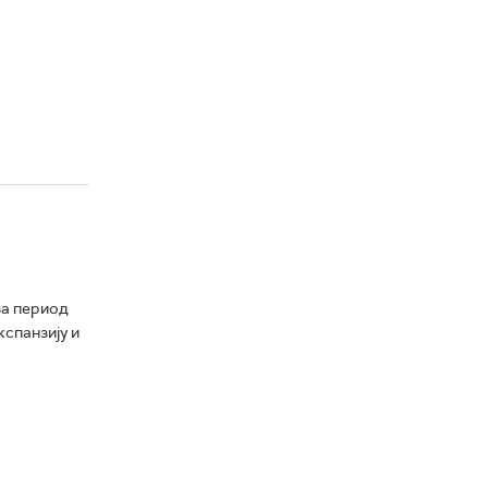
за период
спанзију и