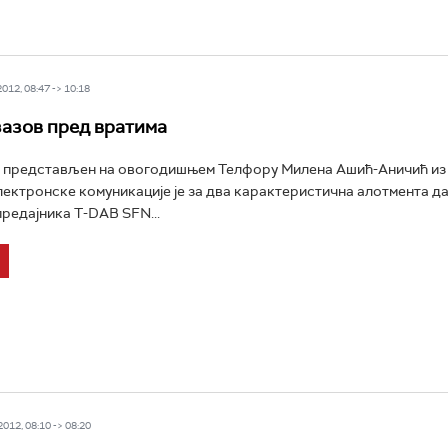
12, 08:47 -> 10:18
зазов пред вратима
је представљен на овогодишњем Телфору Милена Ашић-Аничић из
електронске комуникације је за два карактеристична алотмента д
редајника T-DAB SFN...
12, 08:10 -> 08:20