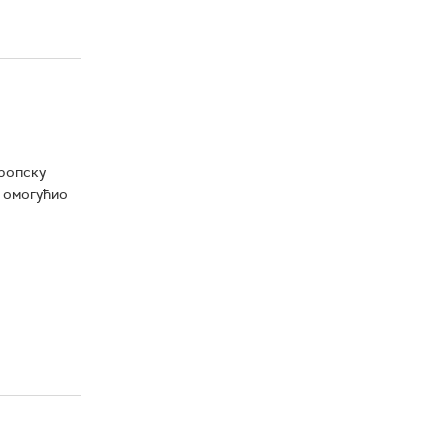
вропску
и омогућио