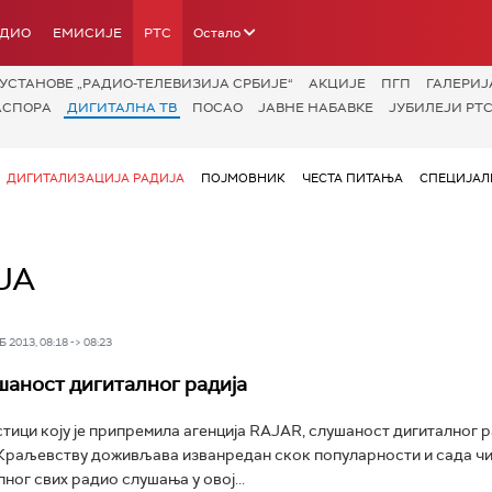
АДИО
ЕМИСИЈЕ
РТС
Остало
УСТАНОВЕ „РАДИО-ТЕЛЕВИЗИЈА СРБИЈЕ“
АКЦИЈЕ
ПГП
ГАЛЕРИЈ
АСПОРА
ДИГИТАЛНА ТВ
ПОСАО
ЈАВНЕ НАБАВКЕ
ЈУБИЛЕЈИ РТС
ДИГИТАЛИЗАЦИЈА РАДИЈА
ПОЈМОВНИК
ЧЕСТА ПИТАЊА
СПЕЦИЈАЛ
ЈА
 2013, 08:18 -> 08:23
шаност дигиталног радија
тици коју је припремила агенција RAJAR, слушаност дигиталног р
Краљевству доживљава изванредан скок популарности и сада чи
ног свих радио слушања у овој...