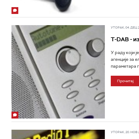
УТОРАК, 04. ДЕЦ 20
T-DAB - и
У раду који 
агенције за 
параметара п
Прочитај
УТОРАК, 20. НОВ 20