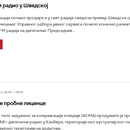
 радио у Шведској
ација полако продире и у свет радија сведочи пример Шведске гд
амошњег Управног одбора јавног сервиса почело коначно разма
FM радија на дигитални. Председник...
2, 08:46 -> 08:56
е пробне лиценце
 тело задужено за комуникације и медије (ACMA) продужило је п
AB+ дигитални радио у Канбери, територији око аустралијског гл
ерној територији на додатних...