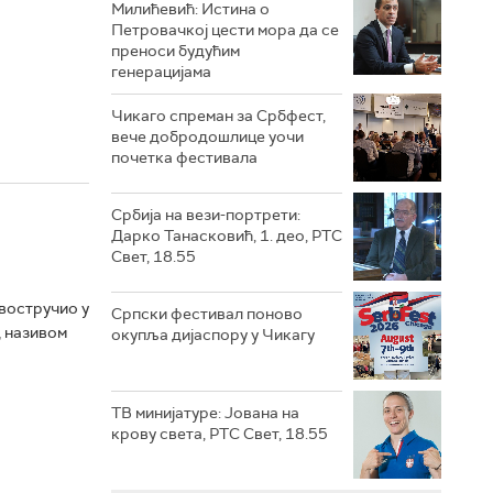
Милићевић: Истина о
Петровачкој цести мора да се
преноси будућим
генерацијама
Чикаго спреман за Србфест,
вече добродошлице уочи
почетка фестивала
Србија на вези-портрети:
Дарко Танасковић, 1. део, РТС
Свет, 18.55
двостручио у
Српски фестивал поново
д називом
окупља дијаспору у Чикагу
ТВ минијатуре: Јована на
крову света, РТС Свет, 18.55