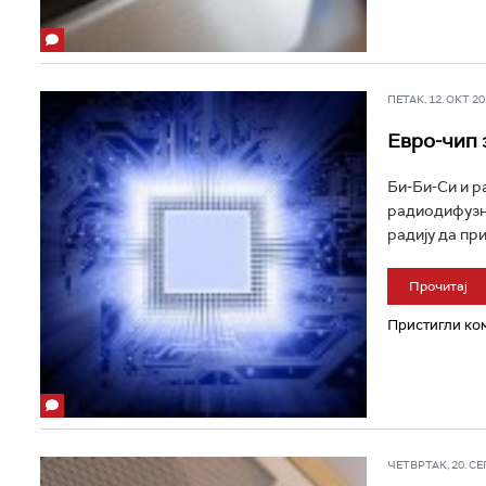
ПЕТАК, 12. ОКТ 201
Евро-чип 
Би-Би-Си и р
радиодифузну
радију да пр
Прочитај
Пристигли ком
ЧЕТВРТАК, 20. СЕП 