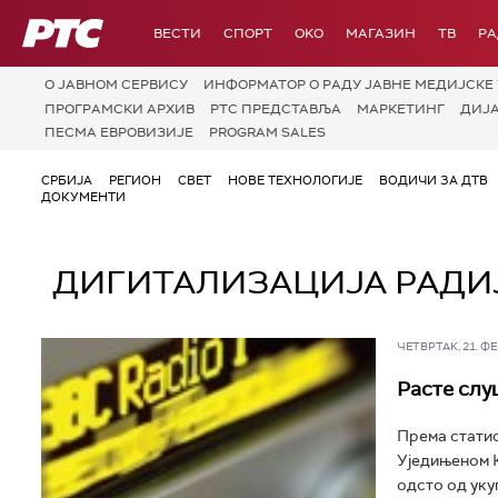
РТС
ВЕСТИ
СПОРТ
OKO
МАГАЗИН
ТВ
Р
О JАВНОМ СЕРВИСУ
ИНФОРМАТОР О РАДУ ЈАВНЕ МЕДИЈСКЕ 
ПРОГРАМСКИ АРХИВ
РТС ПРЕДСТАВЉА
МАРКЕТИНГ
ДИЈ
ПЕСМА ЕВРОВИЗИЈЕ
PROGRAM SALES
СРБИЈА
РЕГИОН
СВЕТ
НОВЕ ТЕХНОЛОГИЈЕ
ВОДИЧИ ЗА ДТВ
ДОКУМЕНТИ
ДИГИТАЛИЗАЦИЈА РАДИ
ЧЕТВРТАК, 21. ФЕБ
Расте слу
Према статис
Уједињеном 
одсто од укуп