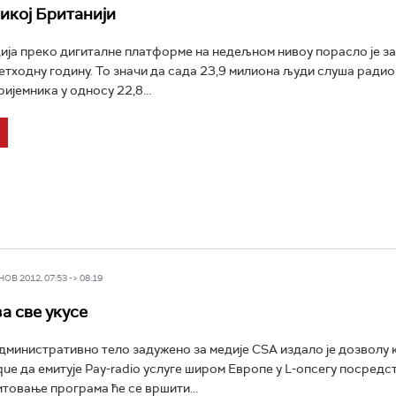
икој Британији
ја преко дигиталне платформе на недељном нивоу порасло је за 
етходну годину. То значи да сада 23,9 милиона људи слуша радио
ијемника у односу 22,8...
В 2012, 07:53 -> 08:19
за све укусе
министративно тело задужено за медије CSA издало је дозволу 
ue да емитује Pay-radio услуге широм Европе у L-опсегу посредс
итовање програма ће се вршити...