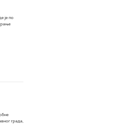
е је по
трање
робне
авног града,