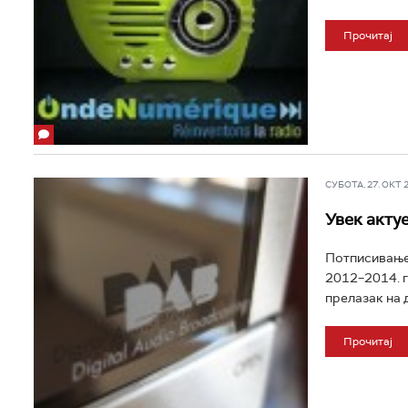
Прочитај
СУБОТА, 27. ОКТ 20
Увек акту
Потписивање 
2012–2014. г
прелазак на д
Прочитај