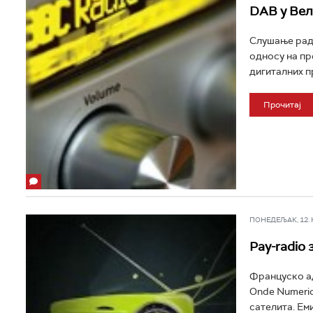
DAB у Вел
Слушање ради
односу на пр
дигиталних пр
Прочитај
ПОНЕДЕЉАК, 12. НО
Pay-radio 
Француско ад
Onde Numeriq
сателита. Ем