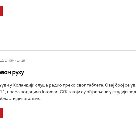
2, 14:06 -> 14:19
овом руху
уди у Холандији слуша радио преко свог таблета. Овај број се у
11, према подацима Intomart GfK's који су објављени у студији по
бласти дигиталних...