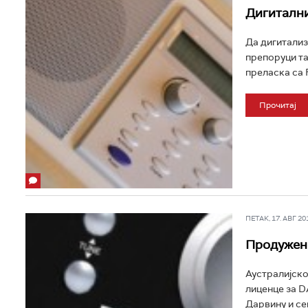
Дигитални
Да дигитализ
препоруци т
преласка са 
Прочитај
ПЕТАК, 17. АВГ 201
Продужен
Аустралијско
лиценце за D
Дарвину и сев