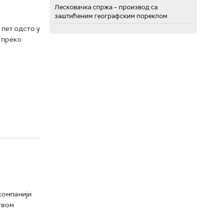
Лесковачка спржа – производ са
заштићеним географским пореклом
пет одсто у
 преко
компанији
твом