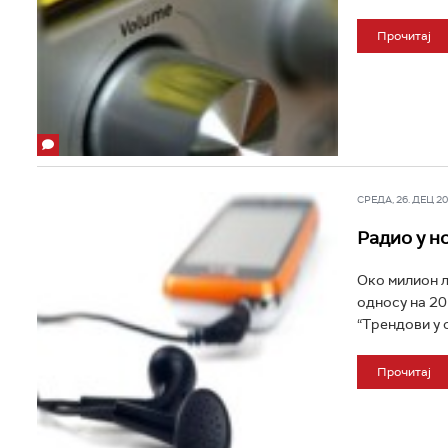
Прочитај
СРЕДА, 26. ДЕЦ 201
Радио у н
Око милион љ
односу на 20
“Трендови у о
Прочитај