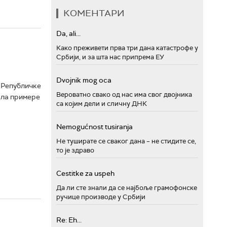
КОМЕНТАРИ
Da, ali...
Како преживети прва три дана катастрофе у
Србији, и за шта нас припрема ЕУ
Dvojnik mog oca
 Републичке
Вероватно свако од нас има свог двојника
ала примере
са којим дели и сличну ДНК
Nemogućnost tusiranja
Не туширате се сваког дана – не стидите се,
то је здраво
Cestitke za uspeh
Да ли сте знали да се најбоље грамофонске
ручице производе у Србији
Re: Eh...