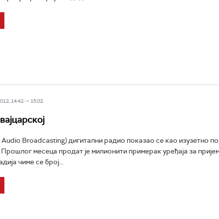
12, 14:42 -> 15:02
вајцарској
l Audio Broadcasting) дигитални радио показао се као изузетно п
 Прошлог месеца продат је милионити примерак уређаја за прије
дија чиме се број...