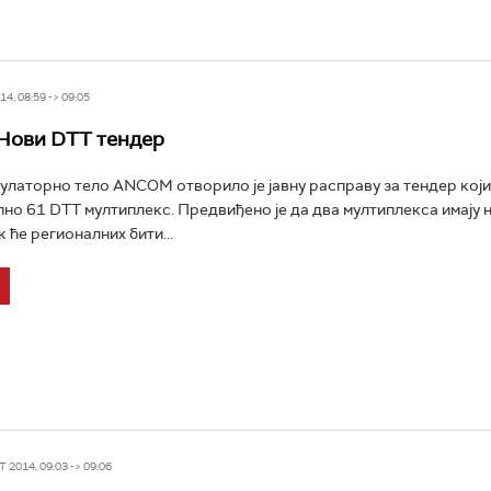
4, 08:59 -> 09:05
 Нови DTT тендер
улаторно тело ANCOM отворило је јавну расправу за тендер који
пно 61 DTT мултиплекс. Предвиђено је да два мултиплекса имају
 ће регионалних бити...
 2014, 09:03 -> 09:06