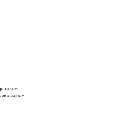
је током
прекршајном