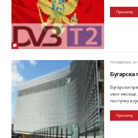
Прочитај
ПОНЕДЕЉАК, 15. СЕ
Бугарскa 
Бугарски пре
овог месеца,
поступку који
Прочитај