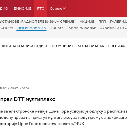
АДИО
ЕМИСИЈЕ
РТС
Остало
УСТАНОВЕ „РАДИО-ТЕЛЕВИЗИЈА СРБИЈЕ“
АКЦИЈЕ
ПГП
ГАЛЕРИЈ
АСПОРА
ДИГИТАЛНА ТВ
ПОСАО
ЈАВНЕ НАБАВКЕ
ЈУБИЛЕЈИ РТС
ДИГИТАЛИЗАЦИЈА РАДИЈА
ПОЈМОВНИК
ЧЕСТА ПИТАЊА
СПЕЦИЈАЛ
 2014, 08:47 -> 08:54
 први DTT мултиплекс
је за електронске медије Црне Горе усвојио је одлуку о расписив
доделу права на приступ мултиплексу за прву мрежу са покривањ
риторије Црне Горе (први мултиплекс/MUX...