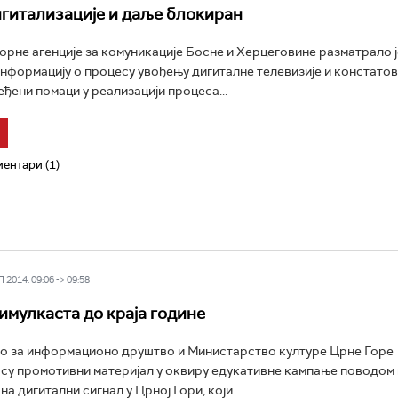
гитализације и даље блокиран
орне агенције за комуникације Босне и Херцеговине разматрало ј
нформацију о процесу увођењу дигиталне телевизије и констатов
ђени помаци у реализацији процеса...
ентари (1)
2014, 09:06 -> 09:58
имулкаста до краја године
о за информационо друштво и Министарство културе Црне Горе
су промотивни материјал у оквиру едукативне кампање поводом
на дигитални сигнал у Црној Гори, који...