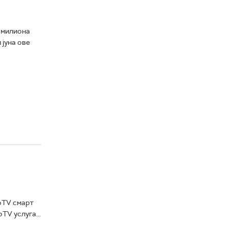
а милиона
 јуна ове
bTV смарт
TV услуга...