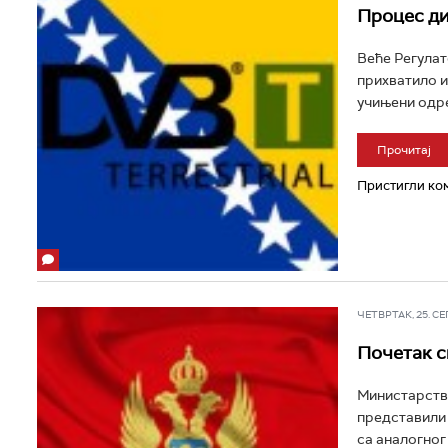
Процес ди
Веће Регулат
прихватило и
учињени одре
Прочитај
Пристигли ком
ЧЕТВРТАК, 25. СЕП 
Почетак с
Министарств
представили 
са аналогног 