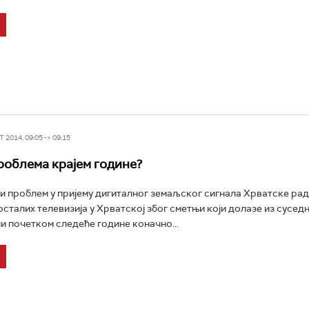
 2014, 09:05 -> 09:15
облема крајем године?
проблем у пријему дигиталног земаљског сигнала Хрватске рад
осталих телевизија у Хрватској због сметњи који долазе из сусед
ли почетком следеће године коначно...