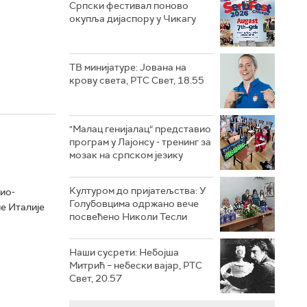
Српски фестивал поново
окупља дијаспору у Чикагу
ТВ минијатуре: Јована на
крову света, РТС Свет, 18.55
"Малац генијалац“ представио
програм у Лајонсу - тренинг за
мозак на српском језику
Културом до пријатељства: У
ио-
Голубовцима одржано вече
не Италије
посвећено Николи Тесли
Наши сусрети: Небојша
Митрић – небески вајар, РТС
Свет, 20.57