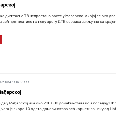
арској
ка дигиталне ТВ непрестано расте у Мађарској у којој се око дв
 већ претплатило на неку врсту ДТВ сервиса закључно са крајем
Л 2014, 12:16 -> 12:22
ађарској
 да у Мађарској има око 200 000 домаћинстава која поседују Hb
 чега је скоро 10 одсто домаћинстава већ користило неку од Hbb