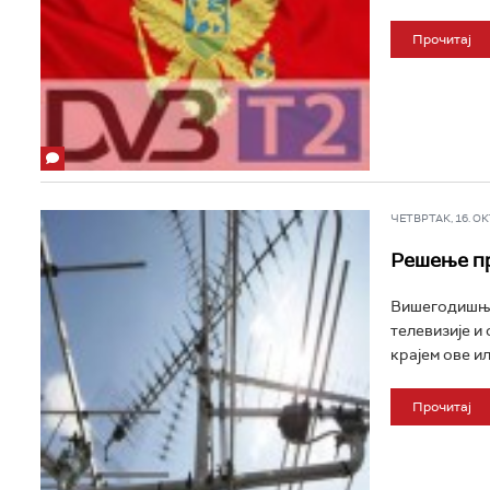
Прочитај
ЧЕТВРТАК, 16. ОКТ
Решење пр
Вишегодишњи 
телевизије и 
крајем ове и
Прочитај