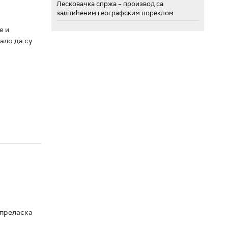
Лесковачка спржа – производ са
заштићеним географским пореклом
е и
ало да су
 преласка