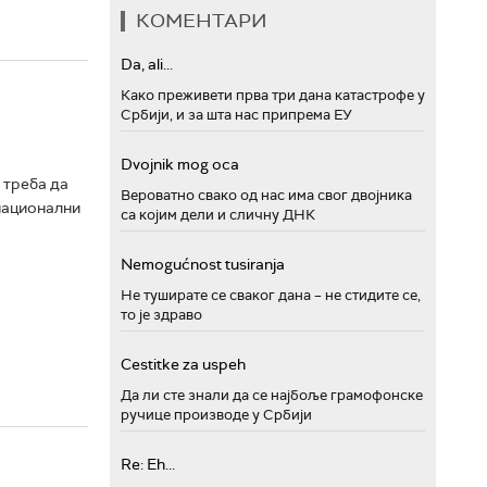
КОМЕНТАРИ
Da, ali...
Како преживети прва три дана катастрофе у
Србији, и за шта нас припрема ЕУ
Dvojnik mog oca
 треба да
Вероватно свако од нас има свог двојника
 национални
са којим дели и сличну ДНК
Nemogućnost tusiranja
Не туширате се сваког дана – не стидите се,
то је здраво
Cestitke za uspeh
Да ли сте знали да се најбоље грамофонске
ручице производе у Србији
Re: Eh...