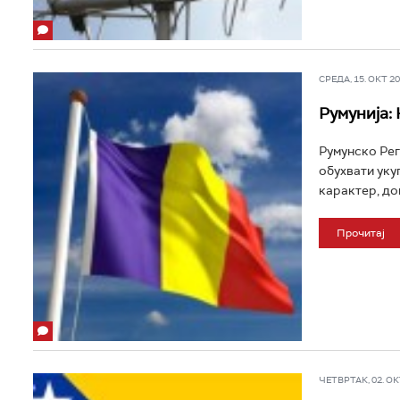
СРЕДА, 15. ОКТ 201
Румунија:
Румунско Рег
обухвати уку
карактер, док
Прочитај
ЧЕТВРТАК, 02. ОКТ