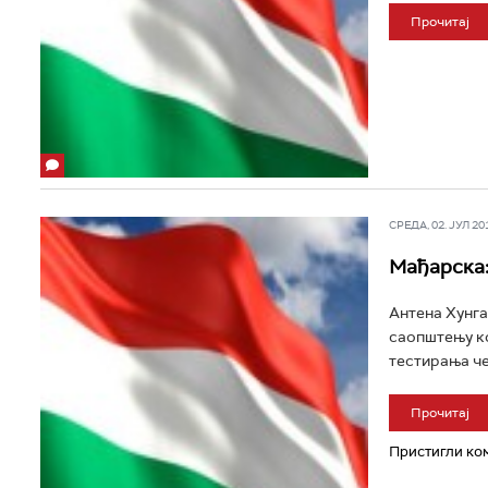
Прочитај
СРЕДА, 02. ЈУЛ 201
Мађарска:
Антена Хунга
саопштењу ко
тестирања че
Прочитај
Пристигли ком