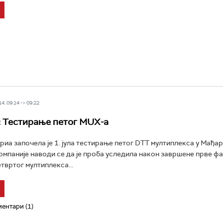
4, 09:14 -> 09:22
 Тестирање петог MUX-a
риа започела је 1. јула тестирање петог DTT мултиплекса у Мађар
мпаније наводи се да је проба уследила након завршене прве фа
твртог мултиплекса...
ентари (1)