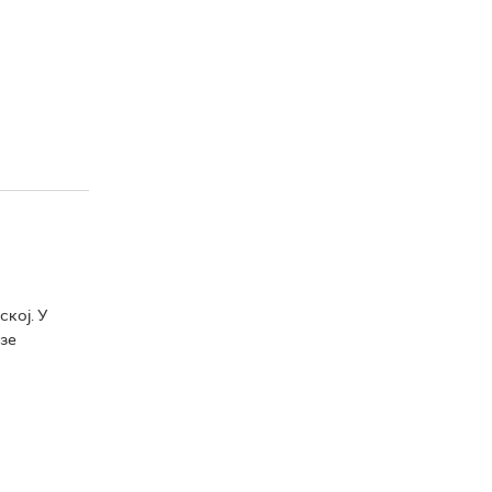
ској. У
зе