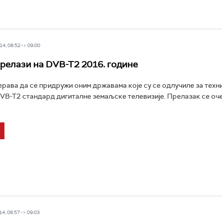
4, 08:52 -> 09:00
прелази на DVB-T2 2016. године
ерава да се придружи оним државама које су се одлучиле за техн
VB-T2 стандард дигиталне земаљске телевизије. Прелазак се очек
4, 08:57 -> 09:03