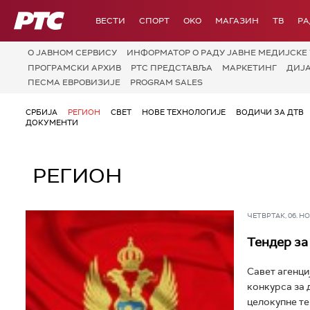
РТС
ВЕСТИ
СПОРТ
OKO
МАГАЗИН
ТВ
Р
О JАВНОМ СЕРВИСУ
ИНФОРМАТОР О РАДУ ЈАВНЕ МЕДИЈСКЕ 
ПРОГРАМСКИ АРХИВ
РТС ПРЕДСТАВЉА
МАРКЕТИНГ
ДИЈ
ПЕСМА ЕВРОВИЗИЈЕ
PROGRAM SALES
СРБИЈА
РЕГИОН
СВЕТ
НОВЕ ТЕХНОЛОГИЈЕ
ВОДИЧИ ЗА ДТВ
ДОКУМЕНТИ
РЕГИОН
ЧЕТВРТАК, 06. НОВ
Тендер за
Савет агенци
конкурса за 
целокупне те