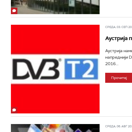
СРЕДА, 03. СЕП 201
Аустрија 
Аустрија нам
напреднији D
2016...
Прочитај
СРЕДА, 06. АВГ 201