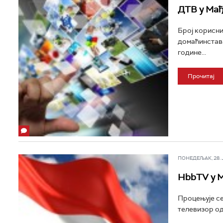
ДТВ у Мађ
Број корисни
домаћинстава
године...
Прочитај
ПОНЕДЕЉАК, 28. ЈУ
HbbTV у М
Процењује се
телевизор од