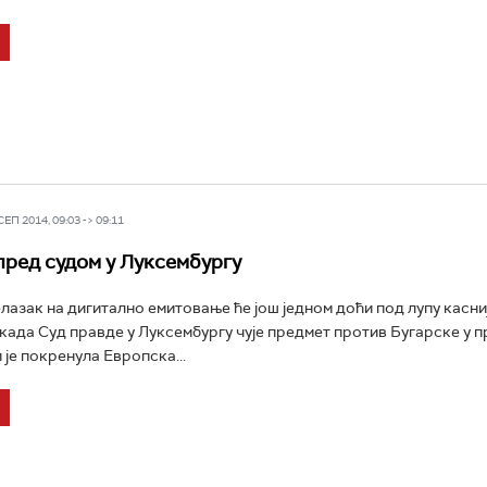
П 2014, 09:03 -> 09:11
пред судом у Луксембургу
лазак на дигитално емитовање ће још једном доћи под лупу касни
 када Суд правде у Луксембургу чује предмет против Бугарске у 
 је покренула Европска...