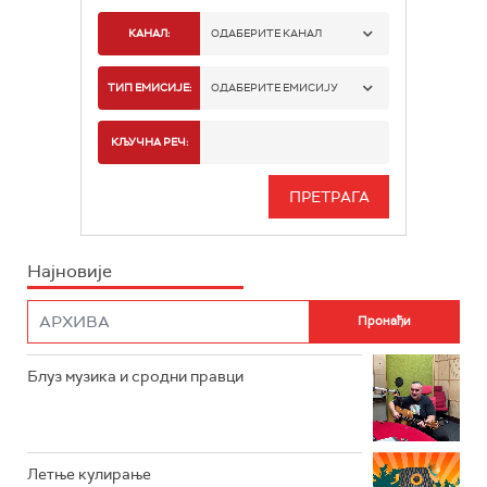
КАНАЛ:
ОДАБЕРИТЕ КАНАЛ
РАДИО БЕОГРАД 1
ТИП ЕМИСИЈЕ:
ОДАБЕРИТЕ ЕМИСИЈУ
РАДИО БЕОГРАД 2
СПОРТ
КЉУЧНА РЕЧ:
РАДИО БЕОГРАД 3
СЕРИЈА
БЕОГРАД 202
ИНФО
Најновије
РАДИО ПЛЕТЕНИЦА
ФИЛМ
РАДИО РОКЕНРОЛЕР
РАДИО ЏУБОКС
Блуз музика и сродни правци
РАДИО ВРТЕШКА
РАДИО ЏЕЗЕР
Летње кулирање