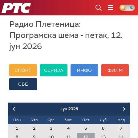
РТС
Радио Плетеница:
Програмска шема - петак, 12.
јун 2026
СПОРТ
СЕРИЈА
ИНФО
ФИЛМ
СВЕ
Јун
2026
Пон
Уто
Сре
Чет
Пет
Суб
Нед
1
2
3
4
5
6
7
8
9
10
11
12
13
14