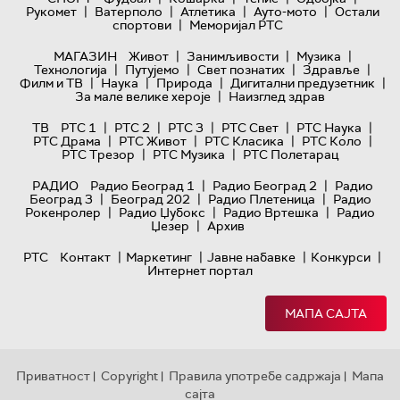
|
|
|
|
Рукомет
Ватерполо
Атлетика
Ауто-мото
Остали
|
спортови
Меморијал РТС
|
|
|
МАГАЗИН
Живот
Занимљивости
Музика
|
|
|
|
Технологијa
Путујемо
Свет познатих
Здравље
|
|
|
|
Филм и ТВ
Наука
Природа
Дигитални предузетник
|
За мале велике хероје
Наизглед здрав
|
|
|
|
|
ТВ
РТС 1
РТС 2
РТС 3
РТС Свет
РТС Наука
|
|
|
|
РТС Драма
РТС Живот
РТС Класика
РТС Коло
|
|
РТС Трезор
РТС Музика
РТС Полетарац
|
|
РАДИО
Радио Београд 1
Радио Београд 2
Радио
|
|
|
Београд 3
Београд 202
Радио Плетеница
Радио
|
|
|
Рокенролер
Радио Џубокс
Радио Вртешка
Радио
|
Џезер
Архив
|
|
|
|
РТС
Контакт
Маркетинг
Јавне набавке
Конкурси
Интернет портал
МАПА САЈТА
Приватност
Copyright
Правила употребе садржаја
Мапа
|
|
|
сајта