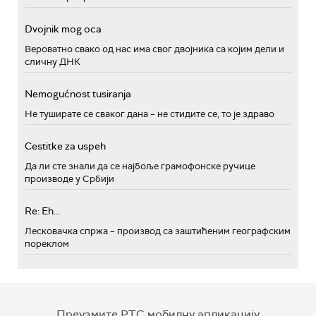
Dvojnik mog oca
Вероватно свако од нас има свог двојника са којим дели и
сличну ДНК
Nemogućnost tusiranja
Не туширате се сваког дана – не стидите се, то је здраво
Cestitke za uspeh
Да ли сте знали да се најбоље грамофонске ручице
производе у Србији
Re: Eh...
Лесковачка спржа – производ са заштићеним географским
пореклом
Преузмите РТС мобилну апликацију