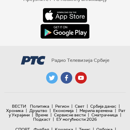
Радио Телевизија Србије
|
|
|
|
ВЕСТИ
Политика
Регион
Свет
Србија данас
|
|
|
|
Хроника
Друштво
Економија
Мерила времена
Рат
|
|
|
|
у Украјини
Време
Сервисне вести
Сматрачница
|
Подкаст
ЕУ могућности 2026
|
|
|
|
СПОРТ
Фудбал
Кошарка
Тенис
Одбојка