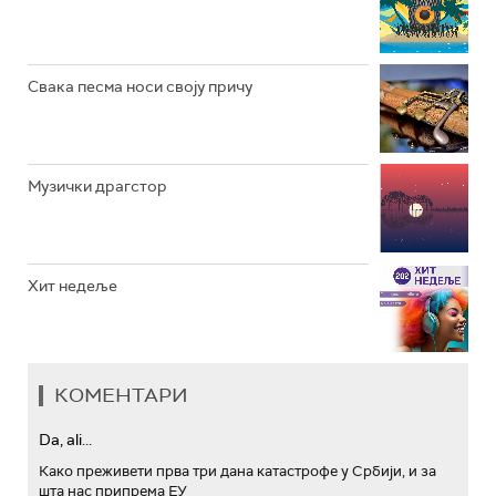
АРХИВ
Свака песма носи своју причу
Музички драгстор
Хит недеље
КОМЕНТАРИ
Da, ali...
Како преживети прва три дана катастрофе у Србији, и за
шта нас припрема ЕУ