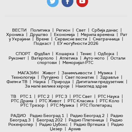
|
|
|
|
ВЕСТИ
Политика
Регион
Свет
Србија данас
|
|
|
|
Хроника
Друштво
Економија
Мерила времена
Рат
|
|
|
|
у Украјини
Време
Сервисне вести
Сматрачница
|
Подкаст
ЕУ могућности 2026
|
|
|
|
СПОРТ
Фудбал
Кошарка
Тенис
Одбојка
|
|
|
|
Рукомет
Ватерполо
Атлетика
Ауто-мото
Остали
|
спортови
Меморијал РТС
|
|
|
МАГАЗИН
Живот
Занимљивости
Музика
|
|
|
|
Технологијa
Путујемо
Свет познатих
Здравље
|
|
|
|
Филм и ТВ
Наука
Природа
Дигитални предузетник
|
За мале велике хероје
Наизглед здрав
|
|
|
|
|
ТВ
РТС 1
РТС 2
РТС 3
РТС Свет
РТС Наука
|
|
|
|
РТС Драма
РТС Живот
РТС Класика
РТС Коло
|
|
РТС Трезор
РТС Музика
РТС Полетарац
|
|
РАДИО
Радио Београд 1
Радио Београд 2
Радио
|
|
|
Београд 3
Београд 202
Радио Плетеница
Радио
|
|
|
Рокенролер
Радио Џубокс
Радио Вртешка
Радио
|
Џезер
Архив