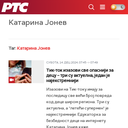
РТС
Катарина Јонев
Таг:
Катарина Јонев
СУБОТА, 14. ДЕЦ 2024, 07:45 -> 07:49
Тик-ток изазови све опаснији за
децу – три су актуелна, један је
најекстремнији
Изазови на Тик-току имају за
последицу све већи број повреда
код деце широм региона. Три су
актуелна, a "летећи супермен" je
најекстремнији. Едукаторка за
безбедност деце на интернету
Катарина Јонев каже...