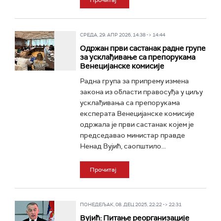
Прочитај
СРЕДА, 29. АПР 2026, 14:38 -> 14:44
Одржан први састанак радне групе
за усклађивање са препорукама
Венецијанске комисије
Радна група за припрему измена
закона из области правосуђа у циљу
усклађивања са препорукама
експерата Венецијанске комисије
одржала је први састанак којем је
председавао министар правде
Ненад Вујић, саопштило...
Прочитај
ПОНЕДЕЉАК, 08. ДЕЦ 2025, 22:22 -> 22:31
Вујић: Питање реорганизације