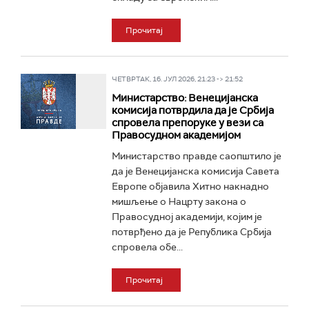
Прочитај
ЧЕТВРТАК, 16. ЈУЛ 2026, 21:23 -> 21:52
Министарство: Венецијанска
комисија потврдила да је Србија
спровела препоруке у вези са
Правосудном академијом
Министарство правде саопштило је
да је Венецијанска комисија Савета
Европе објавила Хитно накнадно
мишљење о Нацрту закона о
Правосудној академији, којим је
потврђено да је Република Србија
спровела обе...
Прочитај