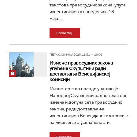
текстова правосудних закона, упуте
известиоцима у понедељак, 18.
маја. ...
Прочитај
ПЕТАК, 08. МАЈ 2026, 18:51 -> 19:06
Измене правосудних закона
упућене Скупштини ради
достављања Венецијанској
комисији
Министарство правде упутило је
Народној Скупштини радне текстове
измена и допуна сета правосудних
закона, ради достављања
известиоцима Венецијанске комисије
на мишљење о усклађености...