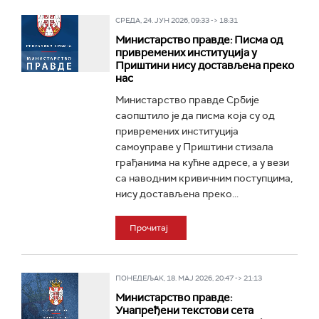
СРЕДА, 24. ЈУН 2026, 09:33 -> 18:31
Министарство правде: Писма од
привремених институција у
Приштини нису достављена преко
нас
Министарство правде Србије
саопштило је да писма која су од
привремених институција
самоуправе у Приштини стизала
грађанима на кућне адресе, а у вези
са наводним кривичним поступцима,
нису достављена преко...
Прочитај
ПОНЕДЕЉАК, 18. МАЈ 2026, 20:47 -> 21:13
Министарство правде:
Унапређени текстови сета