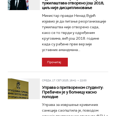
тужилаштава отворено још 2018,
циљ није дисциплиновање
Министар правде Ненад Вујић
изјавио је да питање реорганизације
тужилаштва није отворено сада,
како се то тврди у одређеним
круговима, већ још 2018. године
када су рађене прве верзије
уставних амандмана...
Прочитај
СРЕДА, 17. СЕП 2025, 18:41 -> 22:00
Управа о притвореном студенту:
Пребачен је у болницу касно
поподне
Управа за извршење кривичних
санкција саопштила је, поводом