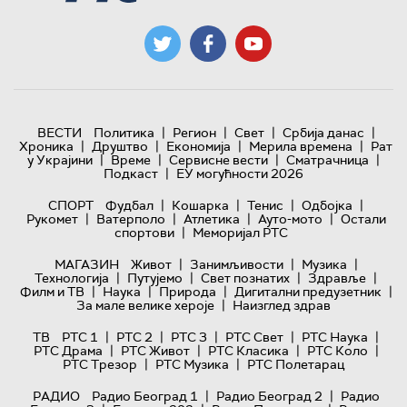
|
|
|
|
ВЕСТИ
Политика
Регион
Свет
Србија данас
|
|
|
|
Хроника
Друштво
Економија
Мерила времена
Рат
|
|
|
|
у Украјини
Време
Сервисне вести
Сматрачница
|
Подкаст
ЕУ могућности 2026
|
|
|
|
СПОРТ
Фудбал
Кошарка
Тенис
Одбојка
|
|
|
|
Рукомет
Ватерполо
Атлетика
Ауто-мото
Остали
|
спортови
Меморијал РТС
|
|
|
МАГАЗИН
Живот
Занимљивости
Музика
|
|
|
|
Технологијa
Путујемо
Свет познатих
Здравље
|
|
|
|
Филм и ТВ
Наука
Природа
Дигитални предузетник
|
За мале велике хероје
Наизглед здрав
|
|
|
|
|
ТВ
РТС 1
РТС 2
РТС 3
РТС Свет
РТС Наука
|
|
|
|
РТС Драма
РТС Живот
РТС Класика
РТС Коло
|
|
РТС Трезор
РТС Музика
РТС Полетарац
|
|
РАДИО
Радио Београд 1
Радио Београд 2
Радио