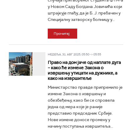
случаја притвореног студента ФТН-а
у Новом Саду Богдана Јовичића који
штрајкује глађу, да је Б. Ј. пребачен у
Специјалну затворску болницу у...
Прочитај
НЕДЕЉА, 31. АВГ 2025, 05:50 -> 05:55
Право на дом јаче од наплате дуга
– како ће измене Закона о
извршењу утицати на дужнике, а
како на извршитеље
Министарство правде припремило је
измене Закона о извршењу и
обезбеђењу, како би се спровела
једна од мера које је раније
представио председник Србије.
Нове измене доносе промену у
начину поступања извршитеља...