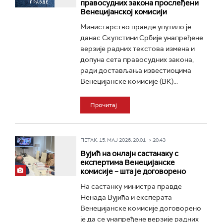
правосудних закона прослеђени
Венецијанској комисији
Министарство правде упутило је
данас Скупстини Србије унапређене
верзије радних текстова измена и
допуна сета правосудних закона,
ради достављања известиоцима
Венецијанске комисије (ВК)...
Прочитај
ПЕТАК, 15. МАЈ 2026, 20:01 -> 20:43
Вујић на онлајн састанаку с
експертима Венецијанске
комисије – шта је договорено
На састанку министра правде
Ненада Вујића и експерата
Венецијанске комисије договорено
је да се унапређене верзије радних