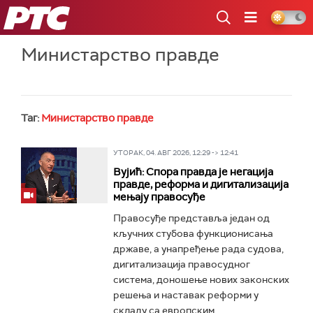
РТС
Министарство правде
Таг:
Министарство правде
УТОРАК, 04. АВГ 2026, 12:29 -> 12:41
Вујић: Спора правда је негација
правде, реформа и дигитализација
мењају правосуђе
Правосуђе представља један од
кључних стубова функционисања
државе, а унапређење рада судова,
дигитализација правосудног
система, доношење нових законских
решења и наставак реформи у
складу са европским...