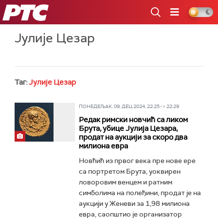
РТС
Јулије Цезар
Таг:
Јулије Цезар
ПОНЕДЕЉАК, 09. ДЕЦ 2024, 22:25 -> 22:29
Редак римски новчић са ликом
Брута, убице Јулија Цезара,
продат на аукцији за скоро два
милиона евра
Новћић из првог века пре нове ере
са портретом Брута, уоквирен
ловоровим венцем и ратним
симболима на полеђини, продат је на
аукцији у Женеви за 1,98 милиона
евра, саопштио је организатор