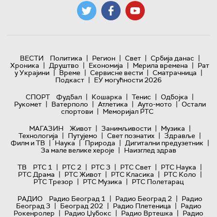
|
|
|
|
ВЕСТИ
Политика
Регион
Свет
Србија данас
|
|
|
|
Хроника
Друштво
Економија
Мерила времена
Рат
|
|
|
|
у Украјини
Време
Сервисне вести
Сматрачница
|
Подкаст
ЕУ могућности 2026
|
|
|
|
СПОРТ
Фудбал
Кошарка
Тенис
Одбојка
|
|
|
|
Рукомет
Ватерполо
Атлетика
Ауто-мото
Остали
|
спортови
Меморијал РТС
|
|
|
МАГАЗИН
Живот
Занимљивости
Музика
|
|
|
|
Технологијa
Путујемо
Свет познатих
Здравље
|
|
|
|
Филм и ТВ
Наука
Природа
Дигитални предузетник
|
За мале велике хероје
Наизглед здрав
|
|
|
|
|
ТВ
РТС 1
РТС 2
РТС 3
РТС Свет
РТС Наука
|
|
|
|
РТС Драма
РТС Живот
РТС Класика
РТС Коло
|
|
РТС Трезор
РТС Музика
РТС Полетарац
|
|
РАДИО
Радио Београд 1
Радио Београд 2
Радио
|
|
|
Београд 3
Београд 202
Радио Плетеница
Радио
|
|
|
Рокенролер
Радио Џубокс
Радио Вртешка
Радио