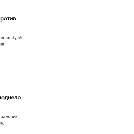
против
Ненад Вујић
ив
поднело
 заменик
е,