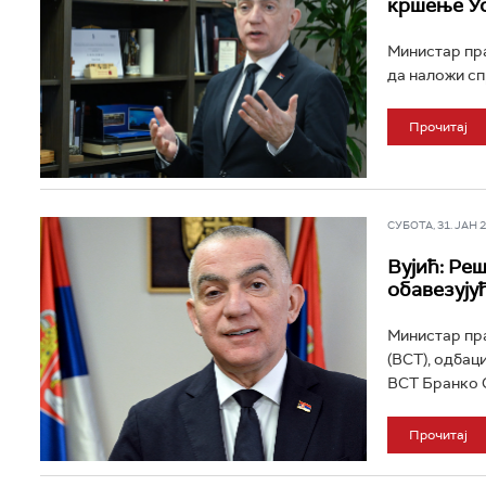
кршење Ус
Министар пра
да наложи сп
Прочитај
СУБОТА, 31. ЈАН 20
Вујић: Ре
обавезују
Министар пра
(ВСТ), одбаци
ВСТ Бранко С
Прочитај