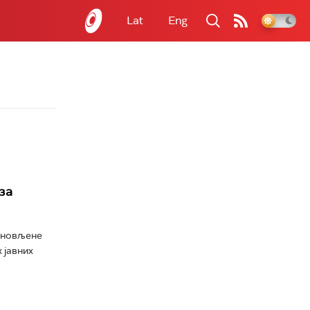
Lat
Eng
за
поновљене
 јавних