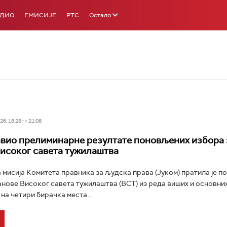
АДИО
ЕМИСИЈЕ
РТС
Остало
6, 18:28 -> 21:08
авио прелиминарне резултате поновљених избора 
исоког савета тужилаштва
мисија Комитета правника за људска права (Јуком) пратила је 
анове Високог савета тужилаштва (ВСТ) из реда виших и основних
на четири бирачка места...