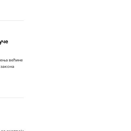
уче
љења већине
 закона
 се сматрају