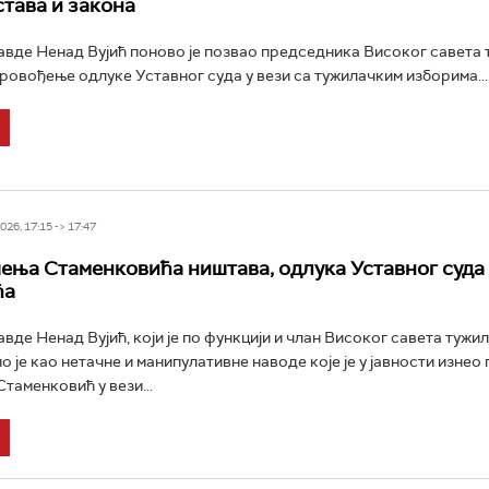
тава и закона
вде Ненад Вујић поново је позвао председника Високог савета
ровођење одлуке Уставног суда у вези са тужилачким изборима...
26, 17:15 -> 17:47
шења Стаменковића ништава, одлука Уставног суда
ћа
вде Ненад Вујић, који је по функцији и члан Високог савета тужи
о је као нетачне и манипулативне наводе које је у јавности изне
таменковић у вези...