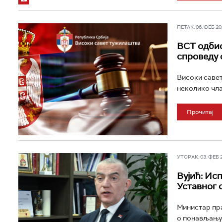
ПЕТАК, 06. ФЕБ 202
ВСТ одбио
спроведу 
Високи савет
неколико чла
Прочитај
УТОРАК, 03. ФЕБ 20
Вујић: Ис
Уставног 
Министар пра
о понављању 