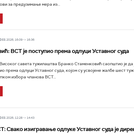
ови за предузимање мера из...
Б 2026, 16:09 -> 16:36
ић: ВСТ је поступио према одлуци Уставног суда
исоког савета тужилаштва Бранко Стаменковић саопштио је да 
ио према одлуци Уставног суда, којом су усвојене жалбе шест туж
упком избора чланова ВСТ...
Б 2026, 12:28 -> 14:43
СТ: Свако изигравање одлуке Уставног суда је дире