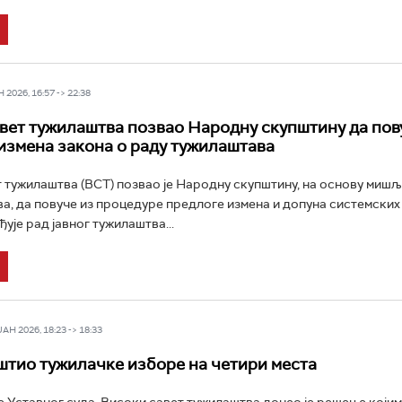
2026, 16:57 -> 22:38
вет тужилаштва позвао Народну скупштину да пов
измена закона о раду тужилаштава
 тужилаштва (ВСТ) позвао је Народну скупштину, на основу миш
ва, да повуче из процедуре предлоге измена и допуна системских
ђује рад јавног тужилаштва...
Н 2026, 18:23 -> 18:33
тио тужилачке изборе на четири места
 Уставног суда, Високи савет тужилаштва донео је решење којим