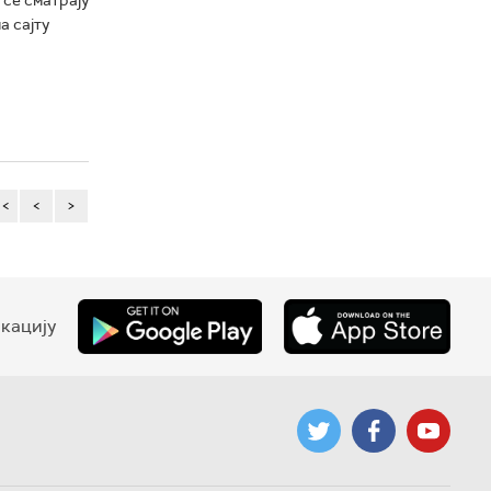
а сајту
<<
<
>
кацију