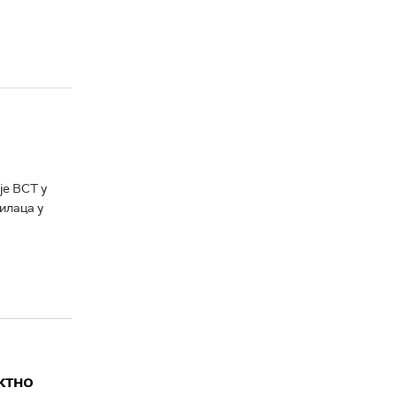
је ВСТ у
илаца у
ктно