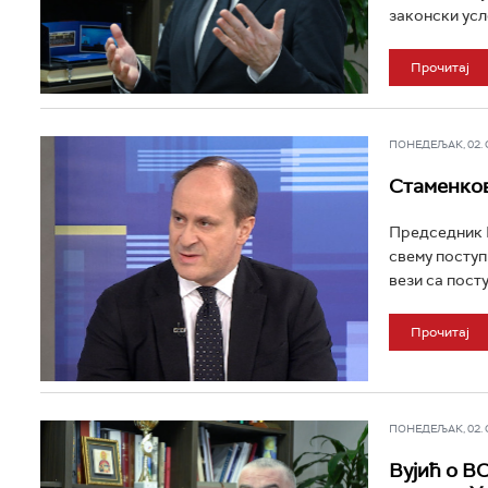
законски усл
Прочитај
ПОНЕДЕЉАК, 02. ФЕ
Стаменков
Председник В
свему поступ
вези са пост
Прочитај
ПОНЕДЕЉАК, 02. ФЕ
Вујић о В