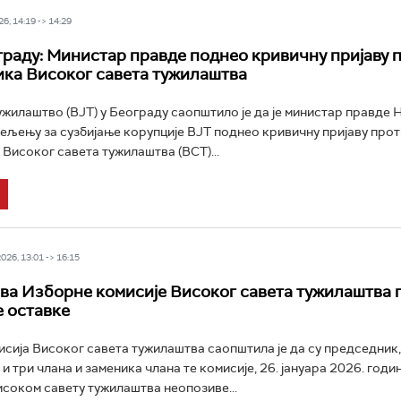
6, 14:19 -> 14:29
граду: Министар правде поднео кривичну пријаву 
ка Високог савета тужилаштва
ужилаштво (ВЈТ) у Београду саопштило је да је министар правде 
љењу за сузбијање корупције ВЈТ поднео кривичну пријаву прот
Високог савета тужилаштва (ВСТ)...
26, 13:01 -> 16:15
ва Изборне комисије Високог савета тужилаштва 
 оставке
сија Високог савета тужилаштва саопштила је да су председник,
 три члана и заменика члана те комисије, 26. јануара 2026. годин
соком савету тужилаштва неопозиве...