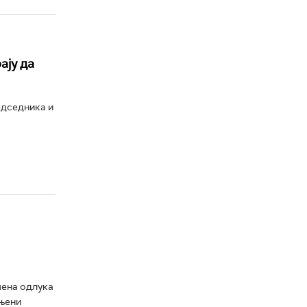
ају да
едседника и
шена одлука
уњени