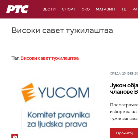
РТС
ВЕСТИ
СПОРТ
OKO
МАГАЗИН
ТВ
Р
Високи савет тужилаштва
Таг:
Високи савет тужилаштва
СРЕДА, 25. ФЕБ 202
Јуком обј
чланове В
Посматрачка 
изборе за чл
тужилаштава 
Прочитај