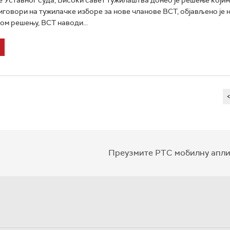
иговори на тужилачке изборе за нове чланове ВСТ, објављено је н
том решењу, ВСТ наводи...
Преузмите РТС мобилну апли