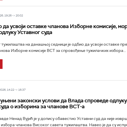
6, 19:26 -> 20:02
 да усвоји оставке чланова Изборне комисије, мор
одлуку Уставног суда
 тужилаштва на данашњој седници је одбио да усвоји оставке пр
нова Изборне комисије ВСТ за спровођење тужилачких избора...
26, 14:22 -> 16:37
пуњени законски услови да Влада спроведе одлуку
суда о изборима за чланове ВСТ-а
вде Ненад Вујић је у допису обавестио Уставни суд да није извр
избора чланова Високог савета тужилаштва. Навео је да су исп