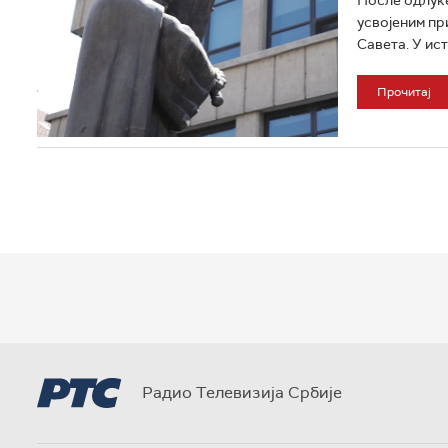
усвојеним пр
Савета. У ис
Прочитај
Радио Телевизија Србије