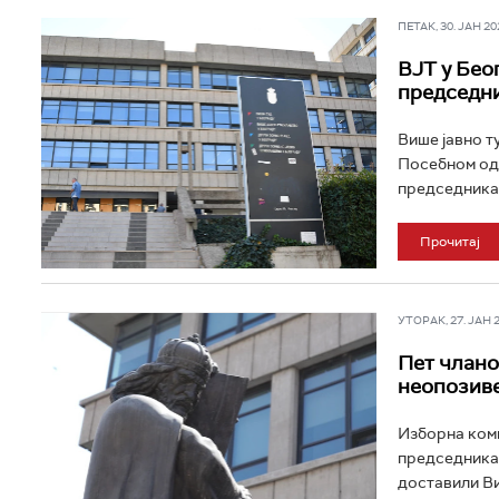
ПЕТАК, 30. ЈАН 202
ВЈТ у Бео
председни
Више јавно т
Посебном оде
председника 
Прочитај
УТОРАК, 27. ЈАН 20
Пет члано
неопозиве
Изборна коми
председника и
доставили Ви