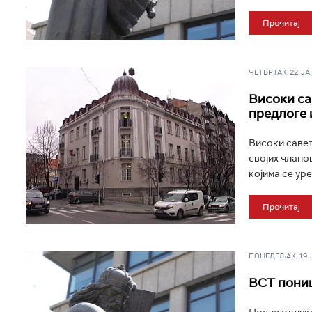
Прочитај
ЧЕТВРТАК, 22. ЈАН 
Високи са
предлоге 
Високи савет
својих члано
којима се уре
Прочитај
ПОНЕДЕЉАК, 19. ЈА
ВСТ пониш
После одлуке