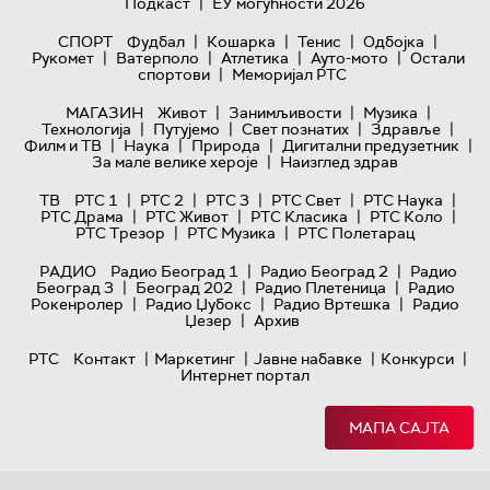
|
Подкаст
ЕУ могућности 2026
|
|
|
|
СПОРТ
Фудбал
Кошарка
Тенис
Одбојка
|
|
|
|
Рукомет
Ватерполо
Атлетика
Ауто-мото
Остали
|
спортови
Меморијал РТС
|
|
|
МАГАЗИН
Живот
Занимљивости
Музика
|
|
|
|
Технологијa
Путујемо
Свет познатих
Здравље
|
|
|
|
Филм и ТВ
Наука
Природа
Дигитални предузетник
|
За мале велике хероје
Наизглед здрав
|
|
|
|
|
ТВ
РТС 1
РТС 2
РТС 3
РТС Свет
РТС Наука
|
|
|
|
РТС Драма
РТС Живот
РТС Класика
РТС Коло
|
|
РТС Трезор
РТС Музика
РТС Полетарац
|
|
РАДИО
Радио Београд 1
Радио Београд 2
Радио
|
|
|
Београд 3
Београд 202
Радио Плетеница
Радио
|
|
|
Рокенролер
Радио Џубокс
Радио Вртешка
Радио
|
Џезер
Архив
|
|
|
|
РТС
Контакт
Маркетинг
Јавне набавке
Конкурси
Интернет портал
МАПА САЈТА