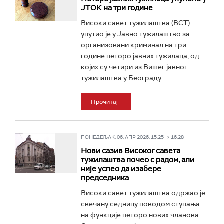
ЈТОК на три године
Високи савет тужилаштва (ВСТ)
упутио је у Јавно тужилаштво за
организовани криминал на три
године петоро јавних тужилаца, од
којих су четири из Вишег јавног
тужилаштва у Београду...
Прочитај
ПОНЕДЕЉАК, 06. АПР 2026, 15:25 -> 16:28
Нови сазив Високог савета
тужилаштва почео с радом, али
није успео да изабере
председника
Високи савет тужилаштва одржао је
свечану седницу поводом ступања
на функције петоро нових чланова