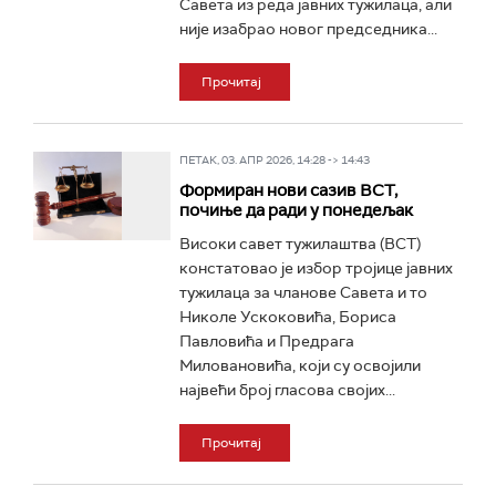
Савета из реда јавних тужилаца, али
није изабрао новог председника...
Прочитај
ПЕТАК, 03. АПР 2026, 14:28 -> 14:43
Формиран нови сазив ВСТ,
почиње да ради у понедељак
Високи савет тужилаштва (ВСТ)
констатовао је избор тројице јавних
тужилаца за чланове Савета и то
Николе Ускоковића, Бориса
Павловића и Предрага
Миловановића, који су освојили
највећи број гласова својих...
Прочитај