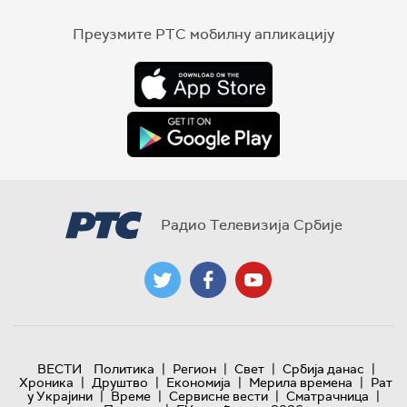
Преузмите РТС мобилну апликацију
Радио Телевизија Србије
|
|
|
|
ВЕСТИ
Политика
Регион
Свет
Србија данас
|
|
|
|
Хроника
Друштво
Економија
Мерила времена
Рат
|
|
|
|
у Украјини
Време
Сервисне вести
Сматрачница