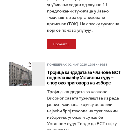
упућивању седам од укупно 11
предложених тужилаца у Јавно
тужилаштво за организовани
криминал (ТОК). На списку тужилаца
који се поново упућују...
Прочитај
ПОНЕДЕЉАК, 02. МАР 2026, 16:08 -> 16:38
Тројица кандидата за чланове ВСТ
поднела жалбу Уставном суду –
спор око приговора на изборе
Тројица кандидата за чланове
Високог савета тужилаштва из реда
јавних тужилаца, који су освојили
највећи број гласова на тужилачким
изборима, уложили су жалбе
Уставном суду. Тврде да ВСТ није у