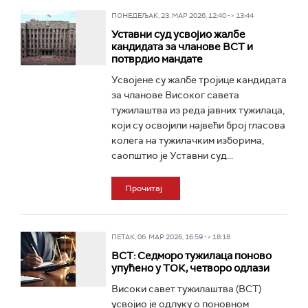
ПОНЕДЕЉАК, 23. МАР 2026, 12:40 -> 13:44
Уставни суд усвојио жалбе
кандидата за чланове ВСТ и
потврдио мандате
Усвојене су жалбе тројице кандидата
за чланове Високог савета
тужилаштва из реда јавних тужилаца,
који су освојили највећи број гласова
колега на тужилачким изборима,
саопштио је Уставни суд...
Прочитај
ПЕТАК, 06. МАР 2026, 16:59 -> 18:18
ВСТ: Седморо тужилаца поново
упућено у ТОК, четворо одлази
Високи савет тужилаштва (ВСТ)
усвојио је одлуку о поновном