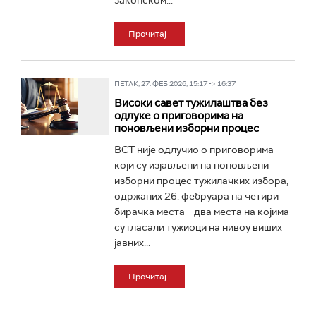
законском...
Прочитај
ПЕТАК, 27. ФЕБ 2026, 15:17 -> 16:37
Високи савет тужилаштва без
одлуке o приговорима на
поновљени изборни процес
ВСТ није одлучио о приговорима
који су изјављени на поновљени
изборни процес тужилачких избора,
одржаних 26. фебруара на четири
бирачка места – два места на којима
су гласали тужиоци на нивоу виших
јавних...
Прочитај