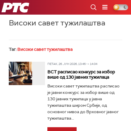
РТС
Високи савет тужилаштва
Таг:
Високи савет тужилаштва
ПЕТАК, 26. ЈУН 2026, 13:46 -> 14:04
ВСТ расписао конкурс за избор
више од 130 јавних тужилаца
Високи савет тужилаштва расписао
је јавни конкурс за избор више од
130 јавних тужилаца у јавна
тужилаштва широм Србије, од
основног нивоа до Врховног јавног
тужилаштва...