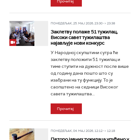
Прочитај
ПОНЕДЕЉАК, 25. МАЈ 2026, 23:30 -> 23:38
Заклетву полаже 51 тужилац,
Високи савет тужилаштва
најављује нови конкурс
У Народној скупштини сутра ће
заклетву положити 51 тужилац и
тиме ступити на дужност после више
од годину дана пошто што су
изабрани на ту функцију. То је
саопштено на седници Високог
савета тужилаштва...
Прочитај
ПОНЕДЕЉАК, 04. МАЈ 2026, 12:12 -> 12:18
Петоро јавних тужилаца упућено у