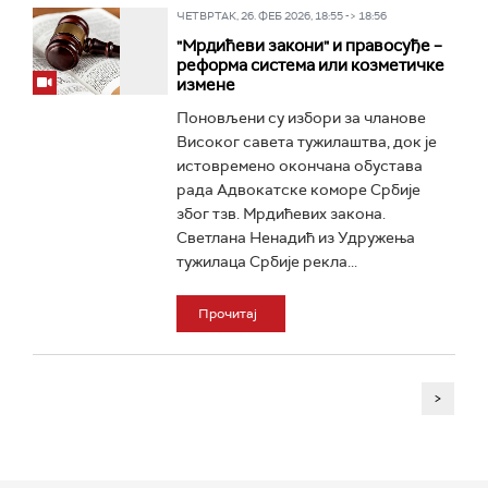
ЧЕТВРТАК, 26. ФЕБ 2026, 18:55 -> 18:56
"Мрдићеви закони" и правосуђе –
реформа система или козметичке
измене
Поновљени су избори за чланове
Високог савета тужилаштва, док је
истовремено окончана обустава
рада Адвокатске коморе Србије
због тзв. Мрдићевих закона.
Светлана Ненадић из Удружења
тужилаца Србије рекла...
Прочитај
>