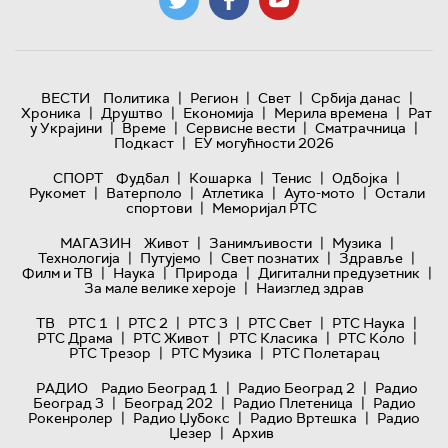
|
|
|
|
ВЕСТИ
Политика
Регион
Свет
Србија данас
|
|
|
|
Хроника
Друштво
Економија
Мерила времена
Рат
|
|
|
|
у Украјини
Време
Сервисне вести
Сматрачница
|
Подкаст
ЕУ могућности 2026
|
|
|
|
СПОРТ
Фудбал
Кошарка
Тенис
Одбојка
|
|
|
|
Рукомет
Ватерполо
Атлетика
Ауто-мото
Остали
|
спортови
Меморијал РТС
|
|
|
МАГАЗИН
Живот
Занимљивости
Музика
|
|
|
|
Технологијa
Путујемо
Свет познатих
Здравље
|
|
|
|
Филм и ТВ
Наука
Природа
Дигитални предузетник
|
За мале велике хероје
Наизглед здрав
|
|
|
|
|
ТВ
РТС 1
РТС 2
РТС 3
РТС Свет
РТС Наука
|
|
|
|
РТС Драма
РТС Живот
РТС Класика
РТС Коло
|
|
РТС Трезор
РТС Музика
РТС Полетарац
|
|
РАДИО
Радио Београд 1
Радио Београд 2
Радио
|
|
|
Београд 3
Београд 202
Радио Плетеница
Радио
|
|
|
Рокенролер
Радио Џубокс
Радио Вртешка
Радио
|
Џезер
Архив