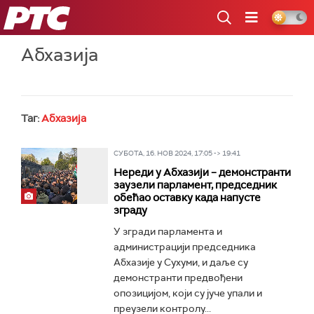
РТС
Абхазија
Таг:
Абхазија
СУБОТА, 16. НОВ 2024, 17:05 -> 19:41
Нереди у Абхазији – демонстранти
заузели парламент, председник
обећао оставку када напусте
зграду
У згради парламента и
администрацији председника
Абхазије у Сухуми, и даље су
демонстранти предвођени
опозицијом, који су јуче упали и
преузели контролу...