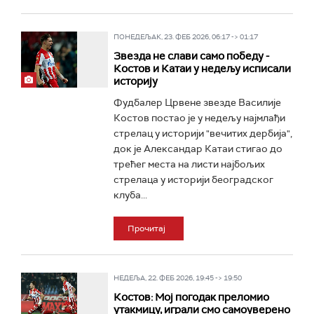
ПОНЕДЕЉАК, 23. ФЕБ 2026, 06:17 -> 01:17
Звезда не слави само победу -
Костов и Катаи у недељу исписали
историју
Фудбалер Црвене звезде Василије
Костов постао је у недељу најмлађи
стрелац у историји "вечитих дербија",
док је Александар Катаи стигао до
трећег места на листи најбољих
стрелаца у историји београдског
клуба...
Прочитај
НЕДЕЉА, 22. ФЕБ 2026, 19:45 -> 19:50
Костов: Мој погодак преломио
утакмицу, играли смо самоуверено