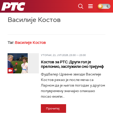
РТС
Василије Костов
Таг:
Василије Костов
УТОРАК, 21. ЈУЛ 2026, 23:30 -> 23:30
Костов за РТС: Други гол је
преломио, заслужили смо тријумф
Фудбалер Црвене звезде Василије
Костов рекао је после меча са
Ларном да је његов погодак у другом
полувремену значајно олакшао
посао екипи...
Прочитај