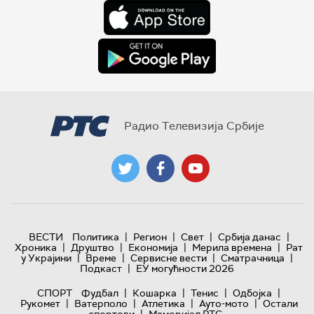
Радио Телевизија Србије
|
|
|
|
ВЕСТИ
Политика
Регион
Свет
Србија данас
|
|
|
|
Хроника
Друштво
Економија
Мерила времена
Рат
|
|
|
|
у Украјини
Време
Сервисне вести
Сматрачница
|
Подкаст
ЕУ могућности 2026
|
|
|
|
СПОРТ
Фудбал
Кошарка
Тенис
Одбојка
|
|
|
|
Рукомет
Ватерполо
Атлетика
Ауто-мото
Остали