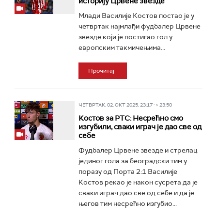
историју Црвене звезде
Млади Василије Костов постао је у
четвртак најмлађи фудбалер Црвене
звезде који је постигао гол у
европским такмичењима...
Прочитај
ЧЕТВРТАК, 02. ОКТ 2025, 23:17 -> 23:50
Костов за РТС: Несрећно смо
изгубили, сваки играч је дао све од
себе
Фудбалер Црвене звезде и стрелац
јединог гола за београдски тим у
поразу од Порта 2:1 Василије
Костов рекао је након сусрета да је
сваки играч дао све од себе и да је
његов тим несрећно изгубио...