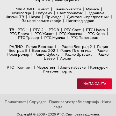
|
спортови
Меморијал РТС
|
|
|
МАГАЗИН
Живот
Занимљивости
Музика
|
|
|
|
Технологијa
Путујемо
Свет познатих
Здравље
|
|
|
|
Филм и ТВ
Наука
Природа
Дигитални предузетник
|
За мале велике хероје
Наизглед здрав
|
|
|
|
|
ТВ
РТС 1
РТС 2
РТС 3
РТС Свет
РТС Наука
|
|
|
|
РТС Драма
РТС Живот
РТС Класика
РТС Коло
|
|
РТС Трезор
РТС Музика
РТС Полетарац
|
|
РАДИО
Радио Београд 1
Радио Београд 2
Радио
|
|
|
Београд 3
Београд 202
Радио Плетеница
Радио
|
|
|
Рокенролер
Радио Џубокс
Радио Вртешка
Радио
|
Џезер
Архив
|
|
|
|
РТС
Контакт
Маркетинг
Јавне набавке
Конкурси
Интернет портал
МАПА САЈТА
Приватност
Copyright
Правила употребе садржаја
Мапа
|
|
|
сајта
Copyright © 2008 - 2026 РТС. Сва права задржана.