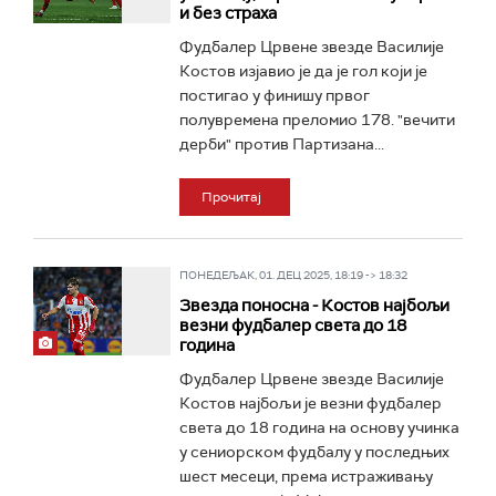
и без страха
Фудбалер Црвене звезде Василије
Костов изјавио је да је гол који је
постигао у финишу првог
полувремена преломио 178. "вечити
дерби" против Партизана...
Прочитај
ПОНЕДЕЉАК, 01. ДЕЦ 2025, 18:19 -> 18:32
Звезда поносна - Костов најбољи
везни фудбалер света до 18
година
Фудбалер Црвене звезде Василије
Костов најбољи је везни фудбалер
света до 18 година на основу учинка
у сениорском фудбалу у последњих
шест месеци, према истраживању