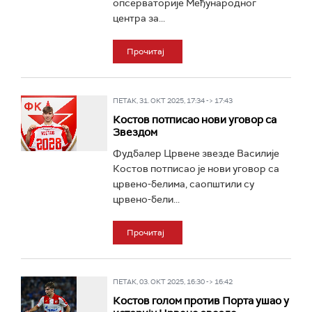
опсерваторије Међународног
центра за...
Прочитај
ПЕТАК, 31. ОКТ 2025, 17:34 -> 17:43
Костов потписао нови уговор са
Звездом
Фудбалер Црвене звезде Василије
Костов потписао је нови уговор са
црвено-белима, саопштили су
црвено-бели...
Прочитај
ПЕТАК, 03. ОКТ 2025, 16:30 -> 16:42
Костов голом против Порта ушао у