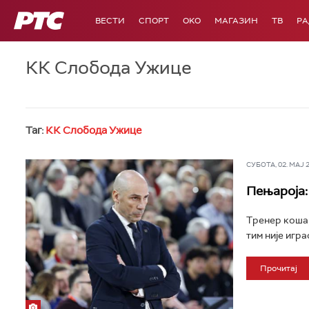
РТС
ВЕСТИ
СПОРТ
OKO
МАГАЗИН
ТВ
Р
КК Слобода Ужице
Таг:
КК Слобода Ужице
СУБОТА, 02. МАЈ 20
Пењароја:
Тренер кошар
тим није игра
Прочитај