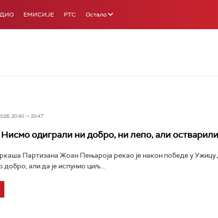
АДИО
ЕМИСИЈЕ
РТС
Остало
26, 20:40 -> 20:47
 Нисмо одиграли ни добро, ни лепо, али остварил
каша Партизана Жоан Пењароја рекао је након победе у Ужицу 
о добро, али да је испунио циљ...