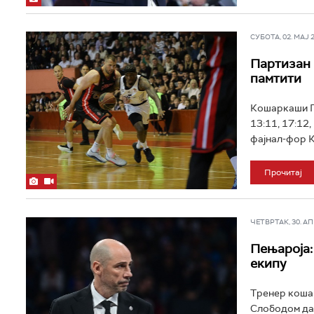
СУБОТА, 02. МАЈ 20
Партизан 
памтити
Кошаркаши Па
13:11, 17:12,
фајнал-фор К
Прочитај
ЧЕТВРТАК, 30. АПР
Пењароја:
екипу
Тренер коша
Слободом да 