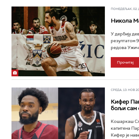
ПОНЕДЕЉАК, 02. ДЕ
Никола М
У дербију де
резултатом 9
редова Ужича
Прочитај
СРЕДА, 13. НОВ 202
Кифер Пан
бољи сам о
Кошаркаш Сл
капитена Пар
Кифер је нав