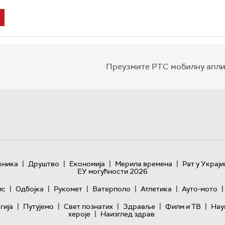
Преузмите РТС мобилну апли
|
|
|
|
оника
Друштво
Економија
Мерила времена
Рат у Украји
ЕУ могућности 2026
|
|
|
|
|
|
ис
Одбојка
Рукомет
Ватерполо
Атлетика
Ауто-мото
|
|
|
|
|
гијa
Путујемо
Свет познатих
Здравље
Филм и ТВ
Нау
|
хероје
Наизглед здрав