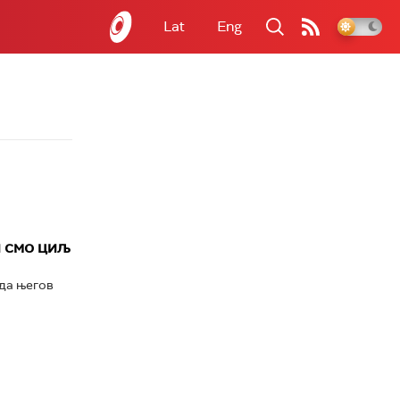
Lat
Eng
и смо циљ
да његов