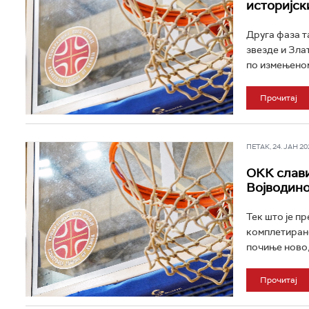
историјск
Друга фаза т
звезде и Зла
по измењеном
Прочитај
ПЕТАК, 24. ЈАН 202
ОКК слави
Војводин
Тек што је п
комплетирано
почиње ново, 
Прочитај