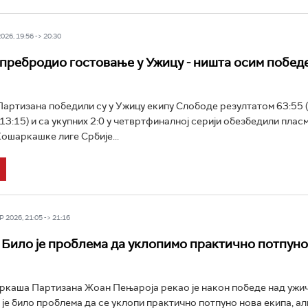
26, 19:56 -> 20:30
пребродио гостовање у Ужицу - ништа осим победе
ртизана победили су у Ужицу екипу Слободе резултатом 63:55 (
 13:15) и са укупних 2:0 у четвртфиналној серији обезбедили плас
ошаркашке лиге Србије...
 2026, 21:05 -> 21:16
 Било је проблема да уклопимо практично потпуно
ркаша Партизана Жоан Пењароја рекао је након победе над ужи
је било проблема да се уклопи практично потпуно нова екипа, али