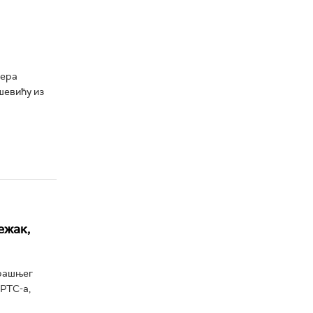
кера
шевићу из
ежак,
орашњег
 РТС-а,