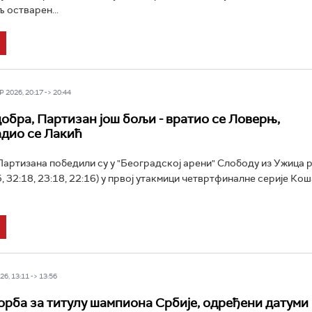
 остварен...
 2026, 20:17 -> 20:44
обра, Партизан још бољи - вратио се Ловерњ,
дио се Лакић
ртизана победили су у "Београдској арени" Слободу из Ужица 
5, 32:18, 23:18, 22:16) у првој утакмици четвртфиналне серије К
6, 13:11 -> 13:56
рба за титулу шампиона Србије, одређени датуми 