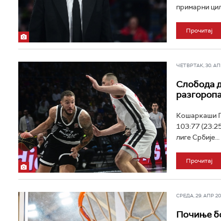
примарни циљ
Прочитај
ЧЕТВРТАК, 30. АПР
Слобода д
разгоропа
Кошаркаши Па
103:77 (23:2
лиге Србије...
Прочитај
СРЕДА, 29. АПР 202
Почиње бо