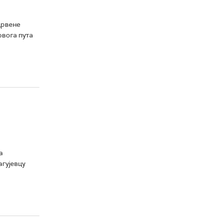
Црвене
овога пута
а
гујевцу