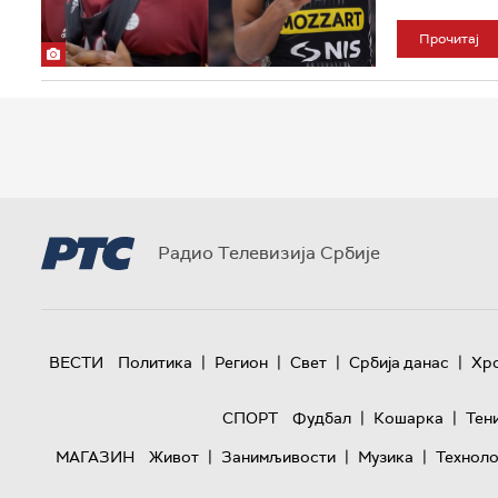
Прочитај
Радио Телевизија Србије
|
|
|
|
ВЕСТИ
Политика
Регион
Свет
Србија данас
Хр
|
|
СПОРТ
Фудбал
Кошарка
Тен
|
|
|
МАГАЗИН
Живот
Занимљивости
Музика
Техноло