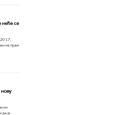
 неће се
20:17,
ман на први
 нову
чком
 да је