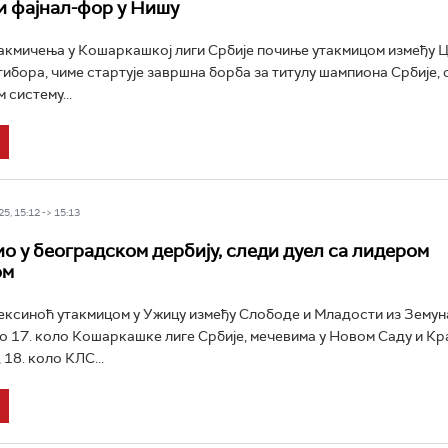
и фајнал-фор у Нишу
акмичења у Кошаркашкој лиги Србије почиње утакмицом између 
тибора, чиме стартује завршна борба за титулу шампиона Србије, 
 систему...
5, 15:12 -> 15:13
о у београдском дербију, следи дуел са лидером
ом
рексиноћ утакмицом у Ужицу између Слободе и Младости из Земун
 17. коло Кошаркашке лиге Србије, мечевима у Новом Саду и Кра
18. коло КЛС...