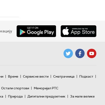
кацију
|
|
|
|
|
ни
Време
Сервисне вести
Сматрачница
Подкаст
|
Остали спортови
Меморијал РТС
|
|
|
ка
Природа
Дигитални предузетник
За мале велике