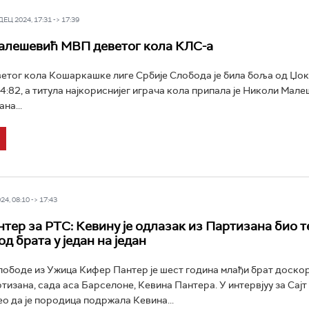
Ц 2024, 17:31 -> 17:39
алешевић МВП деветог кола КЛС-а
ветог кола Кошаркашке лиге Србије Слобода је била боља од Џо
4:82, а титула најкориснијег играча кола припала је Николи Мале
на...
4, 08:10 -> 17:43
тер за РТС: Кевину је одлазак из Партизана био т
д брата у један на један
ободе из Ужица Кифер Пантер je шест година млађи брат доск
тизана, сада аса Барселоне, Кевина Пантера. У интервјуу за Сајт
ео да је породица подржала Кевина...