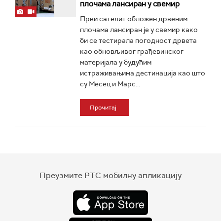
плочама лансиран у свемир
Први сателит обложен дрвеним
плочама лансиран је у свемир како
би се тестирала погодност дрвета
као обновљивог грађевинског
материјала у будућим
истраживањима дестинација као што
су Месец и Марс...
Прочитај
Преузмите РТС мобилну апликацију