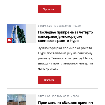
Прочитај
УТОРАК, 25. НОВ 2025, 07:31 -> 07:59
Последње припреме за четврто
лансирање јужнокорејске
свемирске ракете Нури
Јужнокорејска свемирска ракета
Нури постављена је у на лансирну
рампу у Свемирском центру Наро,
два дана пре планираног четвртог
лансирања...
Прочитај
СРЕДА, 06. НОВ 2024, 08:20 -> 08:30
Први сателит обложен дрвеним