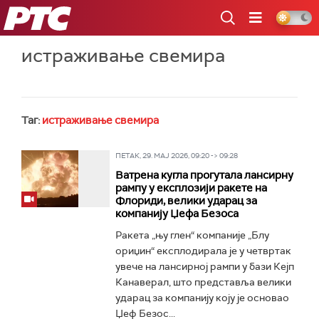
РТС
истраживање свемира
Таг:
истраживање свемира
ПЕТАК, 29. МАЈ 2026, 09:20 -> 09:28
Ватрена кугла прогутала лансирну
рампу у експлозији ракете на
Флориди, велики ударац за
компанију Џефа Безоса
Ракета „њу глен“ компаније „Блу
ориџин“ експлодирала је у четвртак
увече на лансирној рампи у бази Кејп
Канаверал, што представља велики
ударац за компанију коју је основао
Џеф Безос...