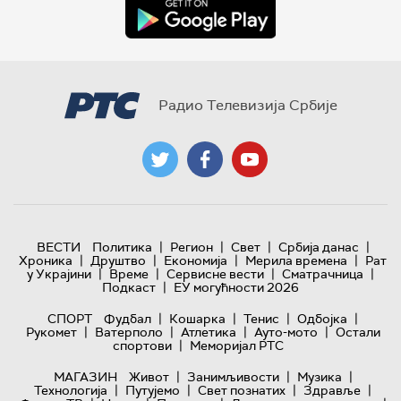
Радио Телевизија Србије
|
|
|
|
ВЕСТИ
Политика
Регион
Свет
Србија данас
|
|
|
|
Хроника
Друштво
Економија
Мерила времена
Рат
|
|
|
|
у Украјини
Време
Сервисне вести
Сматрачница
|
Подкаст
ЕУ могућности 2026
|
|
|
|
СПОРТ
Фудбал
Кошарка
Тенис
Одбојка
|
|
|
|
Рукомет
Ватерполо
Атлетика
Ауто-мото
Остали
|
спортови
Меморијал РТС
|
|
|
МАГАЗИН
Живот
Занимљивости
Музика
|
|
|
|
Технологијa
Путујемо
Свет познатих
Здравље