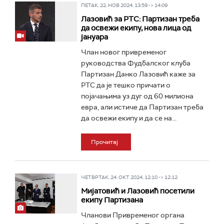
ПЕТАК, 22. НОВ 2024, 13:59 -> 14:09
Лазовић за РТС: Партизан треба
да освежи екипу, нова лица од
јануара
Члан новог привременог
руководства Фудбалског клуба
Партизан Данко Лазовић каже за
РТС да је тешко причати о
појачањима уз дуг од 60 милиона
евра, али истиче да Партизан треба
да освежи екипу и да се на...
Прочитај
ЧЕТВРТАК, 24. ОКТ 2024, 12:10 -> 12:12
Мијатовић и Лазовић посетили
екипу Партизана
Чланови Привременог органа