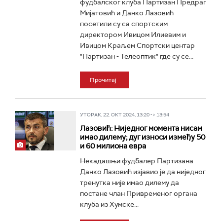
фудбалског клуба Партизан Предраг
Мијатовић и Данко Лазовић
посетили су са спортским
директором Ивицом Илиевим и
Ивицом Краљем Спортски центар
"Партизан - Телеоптик" где су се...
Прочитај
УТОРАК, 22. ОКТ 2024, 13:20 -> 13:54
Лазовић: Ниједног момента нисам
имао дилему; дуг износи између 50
и 60 милиона евра
Некадашњи фудбалер Партизана
Данко Лазовић изјавио је да ниједног
тренутка није имао дилему да
постане члан Привременог органа
клуба из Хумске...