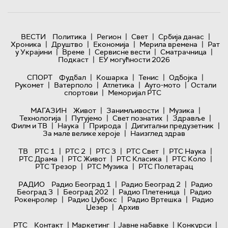
|
|
|
|
ВЕСТИ
Политика
Регион
Свет
Србија данас
|
|
|
|
Хроника
Друштво
Економија
Мерила времена
Рат
|
|
|
|
у Украјини
Време
Сервисне вести
Сматрачница
|
Подкаст
ЕУ могућности 2026
|
|
|
|
СПОРТ
Фудбал
Кошарка
Тенис
Одбојка
|
|
|
|
Рукомет
Ватерполо
Атлетика
Ауто-мото
Остали
|
спортови
Меморијал РТС
|
|
|
МАГАЗИН
Живот
Занимљивости
Музика
|
|
|
|
Технологијa
Путујемо
Свет познатих
Здравље
|
|
|
|
Филм и ТВ
Наука
Природа
Дигитални предузетник
|
За мале велике хероје
Наизглед здрав
|
|
|
|
|
ТВ
РТС 1
РТС 2
РТС 3
РТС Свет
РТС Наука
|
|
|
|
РТС Драма
РТС Живот
РТС Класика
РТС Коло
|
|
РТС Трезор
РТС Музика
РТС Полетарац
|
|
РАДИО
Радио Београд 1
Радио Београд 2
Радио
|
|
|
Београд 3
Београд 202
Радио Плетеница
Радио
|
|
|
Рокенролер
Радио Џубокс
Радио Вртешка
Радио
|
Џезер
Архив
|
|
|
|
РТС
Контакт
Маркетинг
Јавне набавке
Конкурси