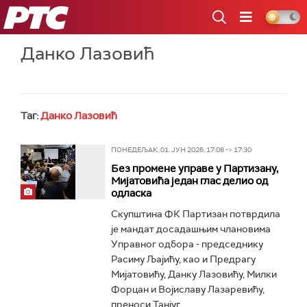
РТС
Данко Лазовић
Таг:
Данко Лазовић
ПОНЕДЕЉАК, 01. ЈУН 2026, 17:08 -> 17:30
Без промене управе у Партизану,
Мијатовића један глас делио од
одласка
Скупштина ФК Партизан потврдила
је мандат досадашњим члановима
Управног одбора - председнику
Расиму Љајићу, као и Предрагу
Мијатовићу, Данку Лазовићу, Милки
Форцан и Војиславу Лазаревићу,
преноси Танјуг...