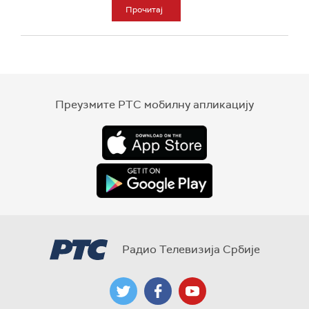
Прочитај
Преузмите РТС мобилну апликацију
Радио Телевизија Србије