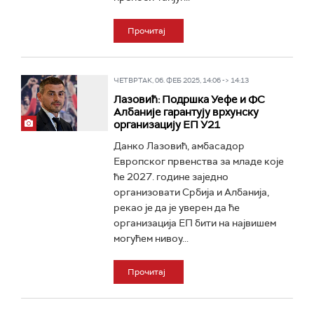
Прочитај
ЧЕТВРТАК, 06. ФЕБ 2025, 14:06 -> 14:13
Лазовић: Подршка Уефе и ФС
Албаније гарантују врхунску
организацију ЕП У21
Данко Лазовић, амбасадор
Европског првенства за младе које
ће 2027. године заједно
организовати Србија и Албанија,
рекао је да је уверен да ће
организација ЕП бити на највишем
могућем нивоу...
Прочитај