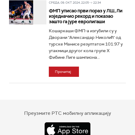
СРЕДА, 09. ОКТ 2024, 22:05 -> 22:34
ФМП уписао први пораз у ЛШ, Ли
изједначио рекорд и показао
зашто га јуре евролигаши
Кошаркаши ФМП-а изгубили су у
Дворани "Александар Николић" од
турске Манисе резултатом 101:97 у
утакмици другог кола групе Х
Фибине Лиге шампиона...
Прочитај
Преузмите РТС мобилну апликацију