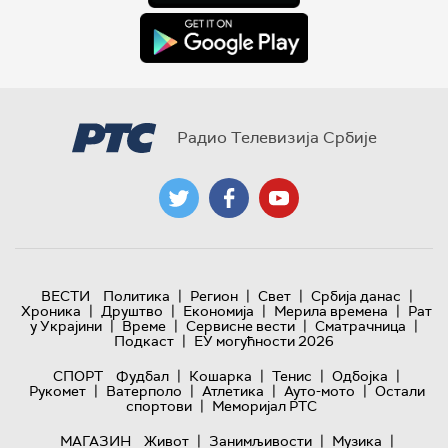
Радио Телевизија Србије
|
|
|
|
ВЕСТИ
Политика
Регион
Свет
Србија данас
|
|
|
|
Хроника
Друштво
Економија
Мерила времена
Рат
|
|
|
|
у Украјини
Време
Сервисне вести
Сматрачница
|
Подкаст
ЕУ могућности 2026
|
|
|
|
СПОРТ
Фудбал
Кошарка
Тенис
Одбојка
|
|
|
|
Рукомет
Ватерполо
Атлетика
Ауто-мото
Остали
|
спортови
Меморијал РТС
|
|
|
МАГАЗИН
Живот
Занимљивости
Музика