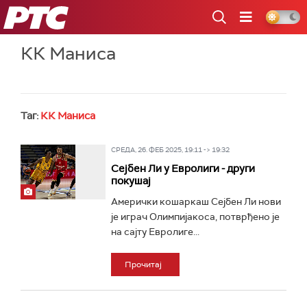
РТС
КК Маниса
Таг:
КК Маниса
СРЕДА, 26. ФЕБ 2025, 19:11 -> 19:32
Сејбен Ли у Евролиги - други
покушај
Амерички кошаркаш Сејбен Ли нови
је играч Олимпијакоса, потврђено је
на сајту Евролиге...
Прочитај