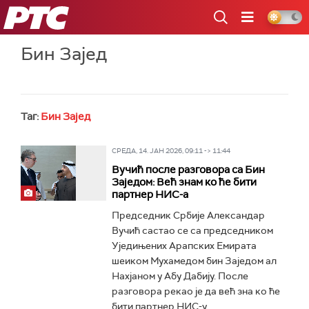
РТС
Бин Зајед
Таг:
Бин Зајед
СРЕДА, 14. ЈАН 2026, 09:11 -> 11:44
Вучић после разговора са Бин
Заједом: Већ знам ко ће бити
партнер НИС-а
Председник Србије Александар
Вучић састао се са председником
Уједињених Арапских Емирата
шеиком Мухамедом бин Заједом ал
Нахјаном у Абу Дабију. После
разговора рекао је да већ зна ко ће
бити партнер НИС-у...