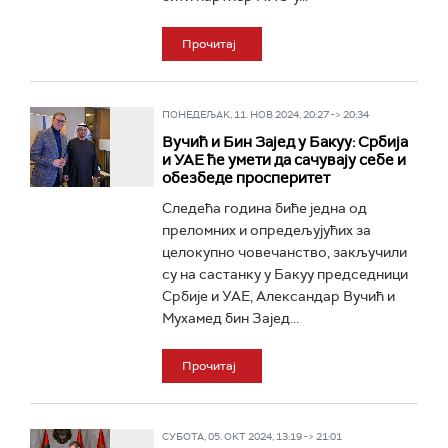
Прочитај
ПОНЕДЕЉАК, 11. НОВ 2024, 20:27 -> 20:34
Вучић и Бин Зајед у Бакуу: Србија
и УАЕ ће умети да сачувају себе и
обезбеде просперитет
Следећа година биће једна од
преломних и опредељујућих за
целокупно човечанство, закључили
су на састанку у Бакуу председници
Србије и УАЕ, Александар Вучић и
Мухамед бин Зајед...
Прочитај
СУБОТА, 05. ОКТ 2024, 13:19 -> 21:01