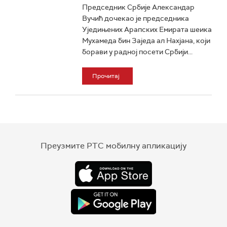
Председник Србије Александар
Вучић дочекао је председника
Уједињених Арапских Емирата шеика
Мухамеда бин Заједа ал Нахјана, који
борави у радној посети Србији...
Прочитај
Преузмите РТС мобилну апликацију