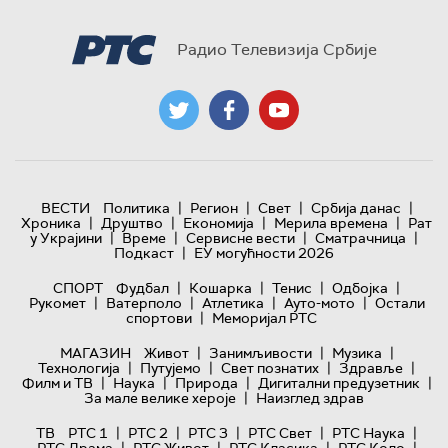
Радио Телевизија Србије
|
|
|
|
ВЕСТИ
Политика
Регион
Свет
Србија данас
|
|
|
|
Хроника
Друштво
Економија
Мерила времена
Рат
|
|
|
|
у Украјини
Време
Сервисне вести
Сматрачница
|
Подкаст
ЕУ могућности 2026
|
|
|
|
СПОРТ
Фудбал
Кошарка
Тенис
Одбојка
|
|
|
|
Рукомет
Ватерполо
Атлетика
Ауто-мото
Остали
|
спортови
Меморијал РТС
|
|
|
МАГАЗИН
Живот
Занимљивости
Музика
|
|
|
|
Технологијa
Путујемо
Свет познатих
Здравље
|
|
|
|
Филм и ТВ
Наука
Природа
Дигитални предузетник
|
За мале велике хероје
Наизглед здрав
|
|
|
|
|
ТВ
РТС 1
РТС 2
РТС 3
РТС Свет
РТС Наука