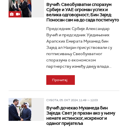
Вучић: Свеобухватни споразум
Србије и УАЕ огроман успех и
велика одговорност; Бин Зајед:
Поносан сам на до сада постигнуто
Председник Србије Александар
Вучић и председник Уједињених
Арапских Емирата Мухамед бин
Зајед ал Нахјан присуствовали су
потписивању Свеобухватног
споразума о економском
партнерству између двеју влада...
Прочитај
СУБОТА, 05. ОКТ 2024, 11:49 -> 12:03
Вучић дочекао Мухамеда бин
Заједа: Свет је празан ако у њему
немате истинског, искреног и
оданог пријатеља