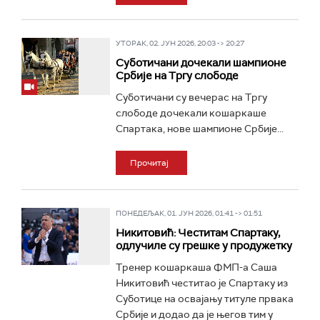
УТОРАК, 02. ЈУН 2026, 20:03 -> 20:27
Суботичани дочекали шампионе
Србије на Тргу слободе
Суботичани су вечерас на Тргу
слободе дочекали кошаркаше
Спартака, нове шампионе Србије...
Прочитај
ПОНЕДЕЉАК, 01. ЈУН 2026, 01:41 -> 01:51
Никитовић: Честитам Спартаку,
одлучиле су грешке у продужетку
Тренер кошаркаша ФМП-а Саша
Никитовић честитао је Спартаку из
Суботице на освајању титуле првака
Србије и додао да је његов тим у