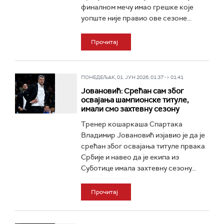
финалном мечу имао грешке које
уопште није правио ове сезоне...
Прочитај
ПОНЕДЕЉАК, 01. ЈУН 2026, 01:37 -> 01:41
Јовановић: Срећан сам због
освајања шампионске титуле,
имали смо захтевну сезону
Тренер кошаркаша Спартака
Владимир Јовановић изјавио је да је
срећан због освајања титуле првака
Србије и навео да је екипа из
Суботице имала захтевну сезону...
Прочитај