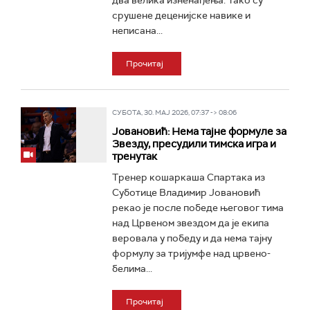
два велика изненађења. Тако су
срушене деценијске навике и
неписана...
Прочитај
СУБОТА, 30. МАЈ 2026, 07:37 -> 08:06
Јовановић: Нема тајне формуле за
Звезду, пресудили тимска игра и
тренутак
Тренер кошаркаша Спартака из
Суботице Владимир Јовановић
рекао је после победе његовог тима
над Црвеном звездом да је екипа
веровала у победу и да нема тајну
формулу за тријумфе над црвено-
белима...
Прочитај