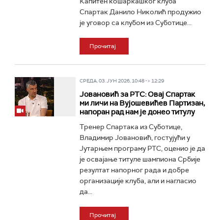
Капитен кошаркашког клуба
Спартак Данило Николић продужио
је уговор са клубом из Суботице...
Прочитај
СРЕДА, 03. ЈУН 2026, 10:48 -> 12:29
Јовановић за РТС: Овај Спартак
ми личи на Вујошевићев Партизан,
напоран рад нам је донео титулу
Тренер Спартака из Суботице,
Владимир Јовановић, гостујући у
Јутарњем програму РТС, оценио је да
је освајање титуле шампиона Србије
резултат напорног рада и добре
организације клуба, али и нагласио
да...
Прочитај