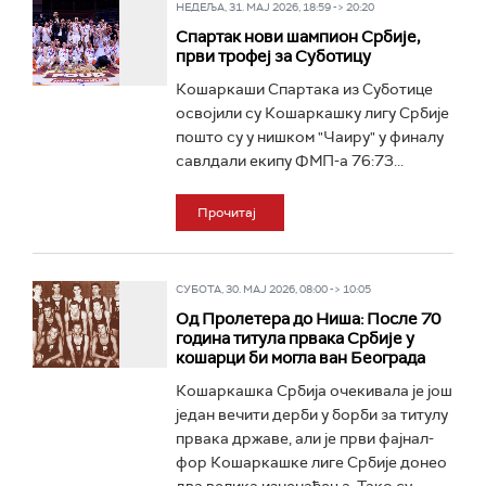
НЕДЕЉА, 31. МАЈ 2026, 18:59 -> 20:20
Спартак нови шампион Србије,
први трофеј за Суботицу
Кошаркаши Спартака из Суботице
освојили су Кошаркашку лигу Србије
пошто су у нишком "Чаиру" у финалу
савлдали екипу ФМП-а 76:73...
Прочитај
СУБОТА, 30. МАЈ 2026, 08:00 -> 10:05
Од Пролетера до Ниша: После 70
година титула првака Србије у
кошарци би могла ван Београда
Кошаркашка Србија очекивала је још
један вечити дерби у борби за титулу
првака државе, али је први фајнал-
фор Кошаркашке лиге Србије донео