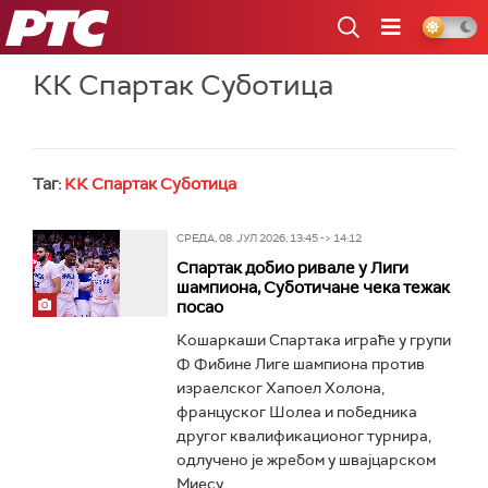
РТС
КК Спартак Суботица
Таг:
КК Спартак Суботица
СРЕДА, 08. ЈУЛ 2026, 13:45 -> 14:12
Спартак добио ривале у Лиги
шампиона, Суботичане чека тежак
посао
Кошаркаши Спартака играће у групи
Ф Фибине Лиге шампиона против
израелског Хапоел Холона,
француског Шолеа и победника
другог квалификационог турнира,
одлучено је жребом у швајцарском
Миесу...