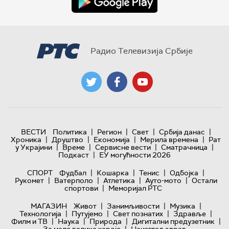
Радио Телевизија Србије
|
|
|
|
ВЕСТИ
Политика
Регион
Свет
Србија данас
|
|
|
|
Хроника
Друштво
Економија
Мерила времена
Рат
|
|
|
|
у Украјини
Време
Сервисне вести
Сматрачница
|
Подкаст
ЕУ могућности 2026
|
|
|
|
СПОРТ
Фудбал
Кошарка
Тенис
Одбојка
|
|
|
|
Рукомет
Ватерполо
Атлетика
Ауто-мото
Остали
|
спортови
Меморијал РТС
|
|
|
МАГАЗИН
Живот
Занимљивости
Музика
|
|
|
|
Технологијa
Путујемо
Свет познатих
Здравље
|
|
|
|
Филм и ТВ
Наука
Природа
Дигитални предузетник