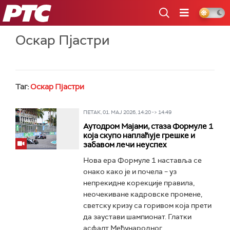
РТС
Оскар Пјастри
Таг:
Оскар Пјастри
ПЕТАК, 01. МАЈ 2026, 14:20 -> 14:49
Аутодром Мајами, стаза Формуле 1
која скупо наплаћује грешке и
забавом лечи неуспех
Нова ера Формуле 1 наставља се
онако како је и почела – уз
непрекидне корекције правила,
неочекиване кадровске промене,
светску кризу са горивом која прети
да заустави шампионат. Глатки
асфалт Међународног...