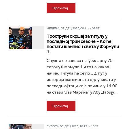
Прочитај
НЕДЕЉА, 07. ДЕЦ 2025, 06:11 -> 09:37
Троструки окршај за титулу у
последњој трци сезоне – Ко ће
постати шампион света у Формули
1
Спушта се завеса на јубиларну 75.
сезону Формуле 1 и то на какав
начин. Титула ће се по 32. пут у
историји шампионата одлучивати у
последњој трци која почиње у 14.00
на стази "Јаз Марина" у Абу Дабију...
Прочитај
СУБОТА, 06. ДЕЦ 2025, 16:12 -> 16:22