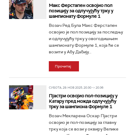
Макс Ферстапен освојио пол
позицију за одлучујућу трку у
шампионату Формуле 1
Возач Ред Була Макс Ферстапен
освојио је пол позицију за последњу
и одлучујућу трку у овогодишњем
шампионату Формуле 1, која ће се
возити у Абу Дабију...
Прочитај
СУБОТА, 29. НОВ 2025, 20:30 -> 20:36
Пјастри освојио пол-позицију у
Катару пред можда одлучујућу
трку за шампиона Формуле 1
Возач Мекларена Оскар Пјастри
освојио је пол-позицију за главну
трку која се вози у оквиру Велике