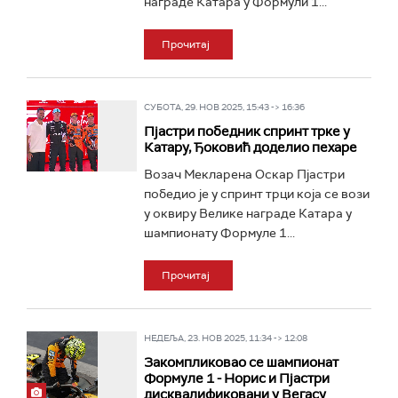
награде Катара у Формули 1...
Прочитај
СУБОТА, 29. НОВ 2025, 15:43 -> 16:36
Пјастри победник спринт трке у
Катару, Ђоковић доделио пехаре
Возач Мекларена Оскар Пјастри
победио је у спринт трци која се вози
у оквиру Велике награде Катара у
шампионату Формуле 1...
Прочитај
НЕДЕЉА, 23. НОВ 2025, 11:34 -> 12:08
Закомпликовао се шампионат
Формуле 1 - Норис и Пјастри
дисквалификовани у Вегасу