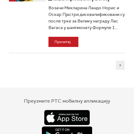
Возачи Мекларена Ландо Норис и
Оскар Пјастри дисквалификовани су
после трке за Велику награду Лас
Вагаса у шампионату Формуле 1...
Прочитај
>
Преузмите РТС мобилну апликацију