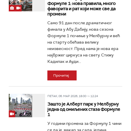
Формуле 1: нова правила, много
фаворита и рат који може све да
промени
Само 91 дан после драматичног
финала у Абу Дабију, нова сезона
Формуле 1 почиње у Мелбурну и већ
на старту обећава велику
неизвесност. Пред нама је нова ера
најбржег циркуса на свету. Стижу
Кадилак и Ауди...
Прочитај
ПЕТАК, 06. МАР 2026, 18:00 -> 12:24
Зашто је Алберт парк у Мелбурну
једна од омиљених стаза Формуле
1
У години промена за Формулу 1 чини
се да је, макар за сада, једина