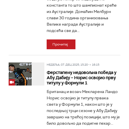
константа то што шампионат креће
из Аустралије. Домаћин Мелбурн
слави 30 година организовања
Велике награде Аустралије и
подсећа све да...
Прочитај
НЕДЕЉА, 07. ДЕЦ 2025, 15:20 -> 16:15
Ферстапену недовољна победа у
Абу Дабију – Норис освојио прву
титулу у Формули 1
Британац и возач Мекларена Ландо
Норис освојио је титулу првака
света у Формули 1, након што је у
последњој трци сезоне у Абу Дабију
завршио на трећој позицији, што му је
било довољно да подигне пехар...