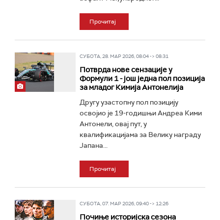
Прочитај
СУБОТА, 28. МАР 2026, 08:04 -> 08:31
Потврда нове сензације у
Формули 1 - још једна пол позиција
за младог Кимија Антонелија
Другу узастопну пол позицију
освојио је 19-годишњи Андреа Кими
Антонели, овај пут, у
квалификацијама за Велику награду
Јапана...
Прочитај
СУБОТА, 07. МАР 2026, 09:40 -> 12:26
Почиње историјска сезона