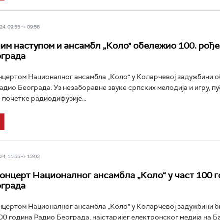
4, 09:55 -> 09:58
им наступом и ансамбл „Коло" обележио 100. рођ
ограда
цертом Националног ансамбла „Коло" у Коларчевој задужбини о
адио Београда. Уз незаборавне звуке српских мелодија и игру, пу
 почетке радиодифузије...
4, 11:55 -> 12:02
онцерт Националног ансамбла „Коло“ у част 100 
ограда
цертом Националног ансамбла „Коло" у Коларчевој задужбини б
0 година Радио Београда, најстаријег електронског медија на Бал