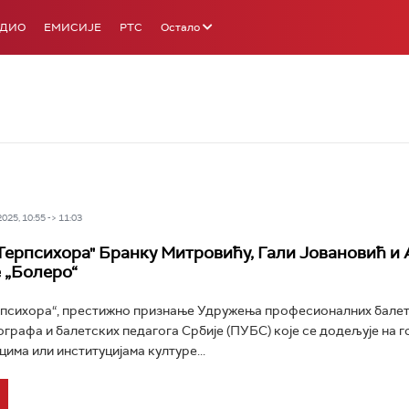
АДИО
ЕМИСИЈЕ
РТС
Остало
25, 10:55 -> 11:03
Терпсихора" Бранку Митровићу, Гали Јовановић и
 „Болеро“
рпсихора“, престижно признање Удружења професионалних бале
ографа и балетских педагога Србије (ПУБС) које се додељује на
има или институцијама културе...