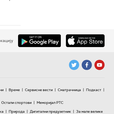
кацију
|
|
|
|
|
ни
Време
Сервисне вести
Сматрачница
Подкаст
|
Остали спортови
Меморијал РТС
|
|
|
ка
Природа
Дигитални предузетник
За мале велике