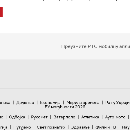
Преузмите РТС мобилну апли
|
|
|
|
оника
Друштво
Економија
Мерила времена
Рат у Украји
ЕУ могућности 2026
|
|
|
|
|
|
ис
Одбојка
Рукомет
Ватерполо
Атлетика
Ауто-мото
|
|
|
|
|
гијa
Путујемо
Свет познатих
Здравље
Филм и ТВ
Нау