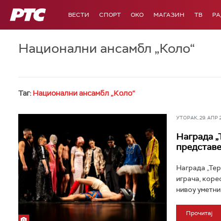
РТС
ВЕСТИ
СПОРТ
OKO
МАГАЗИН
ТВ
Р
Национални ансамбл „Коло“
Таг:
Национални ансамбл „Коло“
УТОРАК, 29. АПР 20
Награда „
представе
Награда „Те
играча, коре
нивоу уметниц
Прочитај