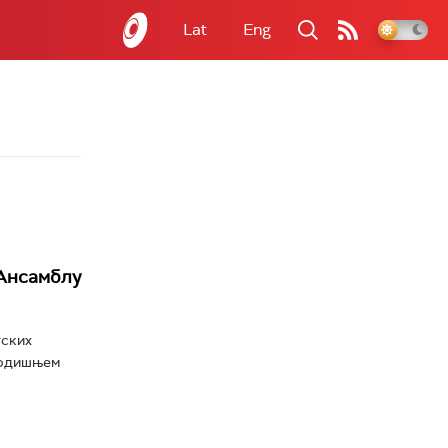
Lat
Eng
 Ансамблу
тских
 годишњем