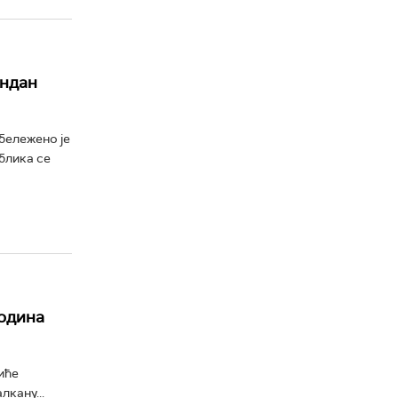
ендан
бележено је
блика се
година
иће
кану...