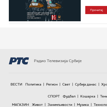
Прочитај
Радио Телевизија Србије
|
|
|
|
ВЕСТИ
Политика
Регион
Свет
Србија данас
Хр
|
|
СПОРТ
Фудбал
Кошарка
Тен
|
|
|
МАГАЗИН
Живот
Занимљивости
Музика
Техноло