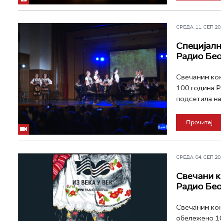
СРЕДА, 11. СЕП 202
Специјалн
Радио Бе
Свечаним кон
100 година Р
подсетила на
Прочитај
СРЕДА, 04. СЕП 202
Свечани к
Радио Бе
Свечаним кон
обележено 10