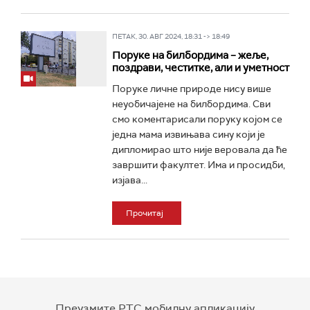
ПЕТАК, 30. АВГ 2024, 18:31 -> 18:49
Поруке на билбордима – жеље,
поздрави, честитке, али и уметност
Поруке личне природе нису више
неуобичајене на билбордима. Сви
смо коментарисали поруку којом се
једна мама извињава сину који је
дипломирао што није веровала да ће
завршити факултет. Има и просидби,
изјава...
Прочитај
Преузмите РТС мобилну апликацију