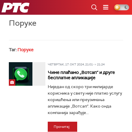
РТС
Поруке
Таг:
Поруке
ЧЕТВРТАК, 17. ОКТ 2024, 21:01 -> 21:24
Чиме плаћамо „Вотсап“ и друге
бесплатне апликације
Ниједан од скоро три милијарде
корисника у свету није платио услугу
коришћења или преузимања
апликације „Вотсап“. Како онда
компанија зарађује...
Прочитај