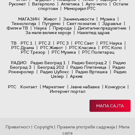
|
|
|
|
Рукомет
Ватерполо
Атлетика
Ауто-мото
Остали
|
спортови
Меморијал РТС
|
|
|
МАГАЗИН
Живот
Занимљивости
Музика
|
|
|
|
Технологијa
Путујемо
Свет познатих
Здравље
|
|
|
|
Филм и ТВ
Наука
Природа
Дигитални предузетник
|
За мале велике хероје
Наизглед здрав
|
|
|
|
|
ТВ
РТС 1
РТС 2
РТС 3
РТС Свет
РТС Наука
|
|
|
|
РТС Драма
РТС Живот
РТС Класика
РТС Коло
|
|
РТС Трезор
РТС Музика
РТС Полетарац
|
|
РАДИО
Радио Београд 1
Радио Београд 2
Радио
|
|
|
Београд 3
Београд 202
Радио Плетеница
Радио
|
|
|
Рокенролер
Радио Џубокс
Радио Вртешка
Радио
|
Џезер
Архив
|
|
|
|
РТС
Контакт
Маркетинг
Јавне набавке
Конкурси
Интернет портал
МАПА САЈТА
Приватност
Copyright
Правила употребе садржаја
Мапа
|
|
|
сајта