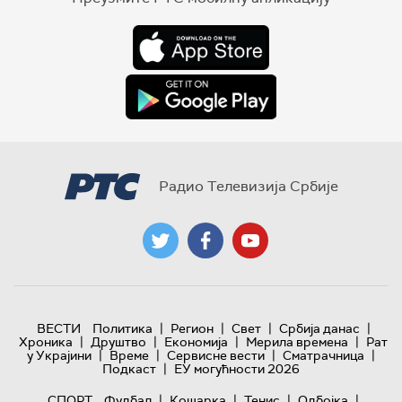
Радио Телевизија Србије
|
|
|
|
ВЕСТИ
Политика
Регион
Свет
Србија данас
|
|
|
|
Хроника
Друштво
Економија
Мерила времена
Рат
|
|
|
|
у Украјини
Време
Сервисне вести
Сматрачница
|
Подкаст
ЕУ могућности 2026
|
|
|
|
СПОРТ
Фудбал
Кошарка
Тенис
Одбојка