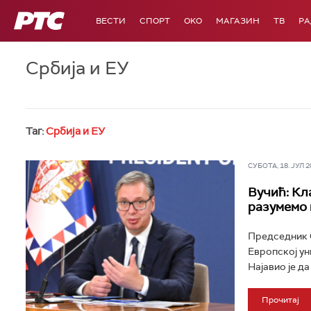
РТС
ВЕСТИ
СПОРТ
OKO
МАГАЗИН
ТВ
Р
Србија и ЕУ
Таг:
Србија и ЕУ
СУБОТА, 18. ЈУЛ 20
Вучић: Кла
разумемо 
Председник С
Европској уни
Најавио је д
Прочитај