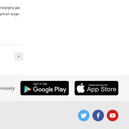
 поруку да
лтат који
>
кацију