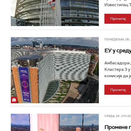
Известилац Т
Прочитај
ПОНЕДЕЉАК, 06. ЈУ
ЕУ у сред
Амбасадори д
Кластера 3 у
комисије да 
Прочитај
СРЕДА, 24. ЈУН 202
Промене п