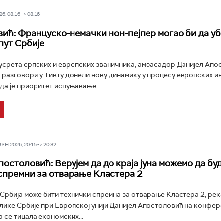
6, 08:16 -> 08:16
ић: Француско-немачки нон-пејпер могао би да у
пут Србије
усрета српских и европских званичника, амбасадор Данијел Апо
у разговори у Тивту донели нову динамику у процесу европских и
да је приоритет испуњавање...
Н 2026, 20:15 -> 20:32
постоловић: Верујем да до краја јуна можемо да бу
спремни за отварање Кластера 2
а Србија може бити технички спремна за отварање Кластера 2, рек
лике Србије при Европској унији Данијел Апостоловић на конфере
 се тицала економских...