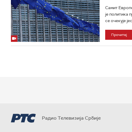
Самит Европс
је политика 
се очекује је
Прочитај
Радио Телевизија Србије