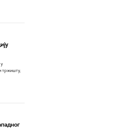
ију
 у
м тржишту,
Западног