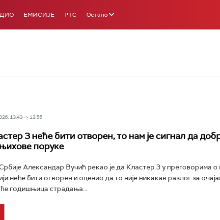
АДИО
ЕМИСИЈЕ
РТС
Остало
26, 13:43 -> 13:55
стер 3 неће бити отворен, то нам је сигнал да доб
њихове поруке
рбије Александар Вучић рекао је да Кластер 3 у преговорима о
ји неће бити отворен и оценио да то није никакав разлог за очај
а ће годишњица страдања...