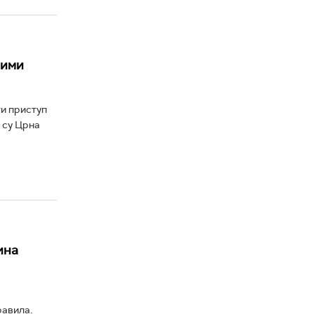
рими
и приступ
 су Црна
ина
равила.