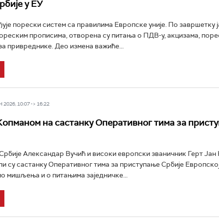
рбије у ЕУ
ђује порески систем са правилима Европске уније. По завршетку 
ореским прописима, отворена су питања о ПДВ-у, акцизама, пор
а привреднике. Део измена важиће...
2026, 10:07 -> 16:22
Копманом на састанку Оперативног тима за прист
рбије Александар Вучић и високи европски званичник Герт Јан
и су састанку Оперативног тима за приступање Србије Европској 
о мишљења и о питањима заједничке...