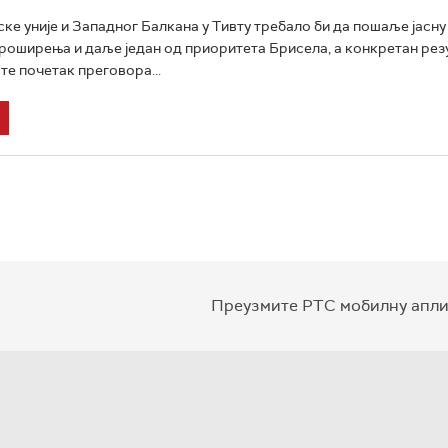
ке уније и Западног Балкана у Тивту требало би да пошаље јасну
проширења и даље један од приоритета Брисела, а конкретан резу
сте почетак преговора...
Преузмите РТС мобилну апли