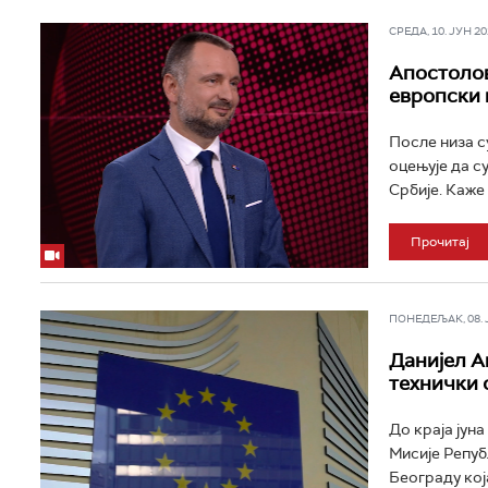
СРЕДА, 10. ЈУН 202
Апостолов
европски 
После низа с
оцењује да с
Србије. Каже 
Прочитај
ПОНЕДЕЉАК, 08. ЈУ
Данијел А
технички 
До краја јун
Мисије Репуб
Београду која