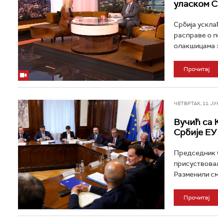
уласком С
Србија ускла
расправе о п
олакшицама з
Прочитај
ЧЕТВРТАК, 11. ЈУН 
Вучић са 
Србије ЕУ
Председник С
присуствовал
Разменили см
Прочитај