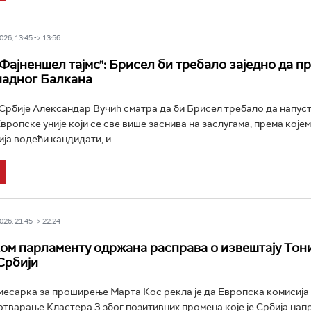
26, 13:45 -> 13:56
"Фајненшел тајмс": Брисел би требало заједно да п
падног Балкана
рбије Александар Вучић сматра да би Брисел требало да напуст
ропске уније који се све више заснива на заслугама, према којем
ја водећи кандидати, и...
26, 21:45 -> 22:24
ом парламенту одржана расправа о извештају Тон
Србији
есарка за проширење Марта Кос рекла је да Европска комисија
отварање Кластера 3 због позитивних промена које је Србија нап