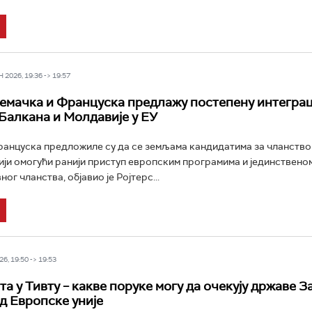
2026, 19:36 -> 19:57
Немачка и Француска предлажу постепену интеграц
Балкана и Молдавије у ЕУ
анцуска предложиле су да се земљама кандидатима за чланство
ији омогући ранији приступ европским програмима и јединствено
ог чланства, објавио је Ројтерс...
6, 19:50 -> 19:53
та у Тивту – какве поруке могу да очекују државе 
д Европске уније