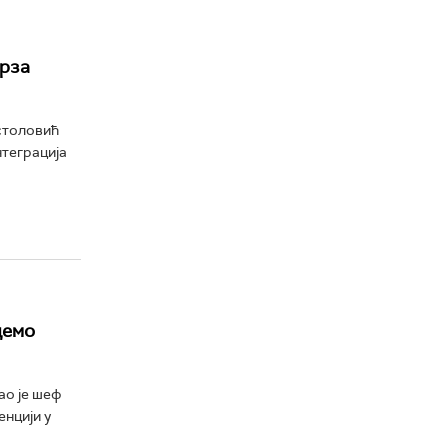
брза
столовић
нтеграција
демо
ао је шеф
нцији у