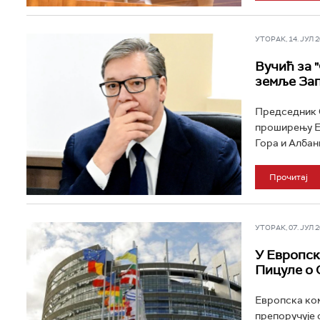
УТОРАК, 14. ЈУЛ 20
Вучић за 
земље За
Председник С
проширењу Ев
Гора и Албани
Прочитај
УТОРАК, 07. ЈУЛ 20
У Европск
Пицуле о 
Европска ком
препоручује 