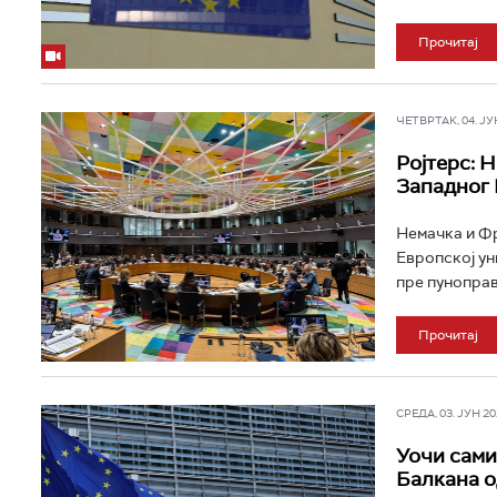
Прочитај
ЧЕТВРТАК, 04. ЈУН 
Ројтерс: 
Западног 
Немачка и Фр
Европској ун
пре пуноправн
Прочитај
СРЕДА, 03. ЈУН 202
Уочи сами
Балкана о