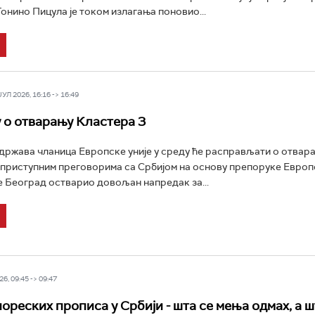
онино Пицула је током излагања поновио...
Л 2026, 16:16 -> 16:49
у о отварању Кластера 3
ржава чланица Европске уније у среду ће расправљати о отвар
 приступним преговорима са Србијом на основу препоруке Европ
је Београд остварио довољан напредак за...
6, 09:45 -> 09:47
ореских прописа у Србији - шта се мења одмах, а ш