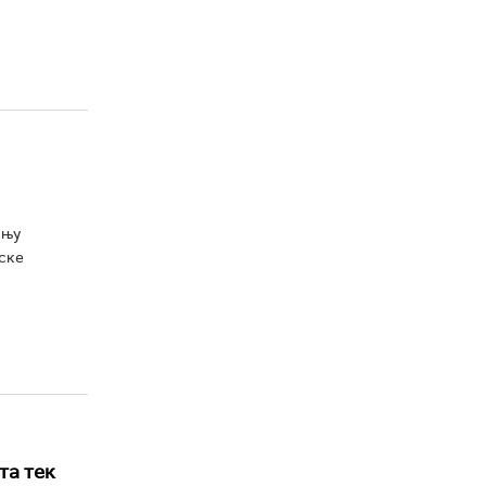
ању
ске
та тек