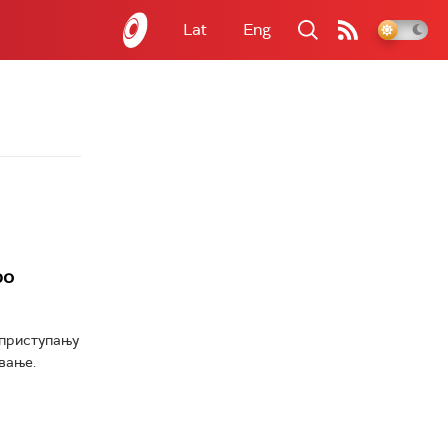
Lat
Eng
ро
 приступању
авање.