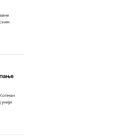
јавне
еским
упање
 Копман
унији.