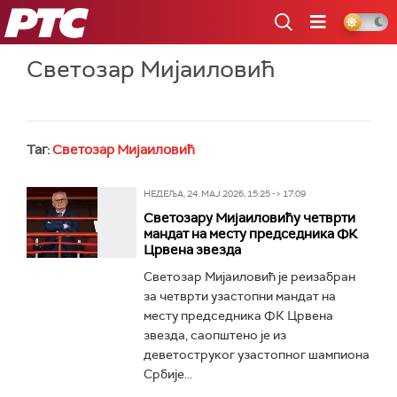
РТС
Светозар Мијаиловић
Таг:
Светозар Мијаиловић
НЕДЕЉА, 24. МАЈ 2026, 15:25 -> 17:09
Светозару Мијаиловићу четврти
мандат на месту председника ФК
Црвена звезда
Светозар Мијаиловић је реизабран
за четврти узастопни мандат на
месту председника ФК Црвена
звезда, саопштено је из
деветоструког узастопног шампиона
Србије...