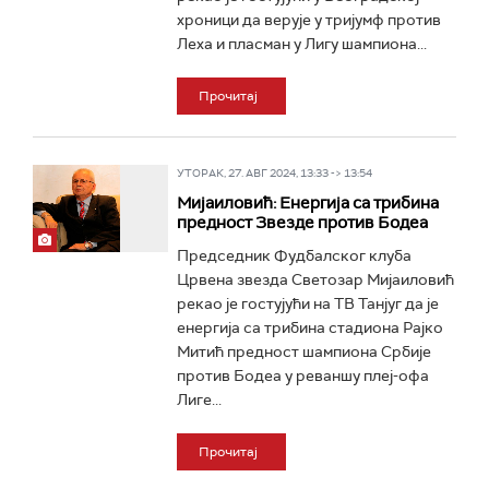
хроници да верује у тријумф против
Леха и пласман у Лигу шампиона...
Прочитај
УТОРАК, 27. АВГ 2024, 13:33 -> 13:54
Мијаиловић: Енергија са трибина
предност Звезде против Бодеа
Председник Фудбалског клуба
Црвена звезда Светозар Мијаиловић
рекао је гостујући на ТВ Танјуг да је
енергија са трибина стадиона Рајко
Митић предност шампиона Србије
против Бодеа у реваншу плеј-офа
Лиге...
Прочитај