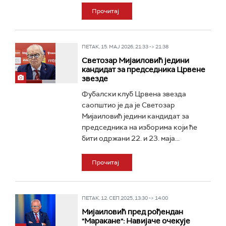
Прочитај
ПЕТАК, 15. МАЈ 2026, 21:33 -> 21:38
Светозар Мијаиловић једини
кандидат за председника Црвене
звезде
Фубалски клуб Црвена звезда
саопштио је да је Светозар
Мијаиловић једини кандидат за
председника на изборима који ће
бити одржани 22. и 23. маја...
Прочитај
ПЕТАК, 12. СЕП 2025, 13:30 -> 14:00
Мијаиловић пред рођендан
"Маракане": Навијаче очекује