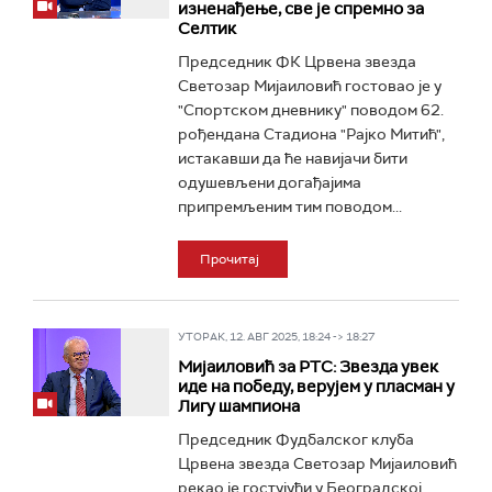
изненађење, све је спремно за
Селтик
Председник ФК Црвена звезда
Светозар Мијаиловић гостовао је у
"Спортском дневнику" поводом 62.
рођендана Стадиона "Рајко Митић",
истакавши да ће навијачи бити
одушевљени догађајима
припремљеним тим поводом...
Прочитај
УТОРАК, 12. АВГ 2025, 18:24 -> 18:27
Мијаиловић за РТС: Звезда увек
иде на победу, верујем у пласман у
Лигу шампиона
Председник Фудбалског клуба
Црвена звезда Светозар Мијаиловић
рекао је гостујући у Београдској