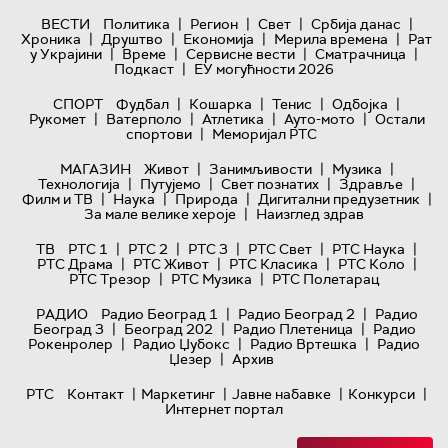
|
|
|
|
ВЕСТИ
Политика
Регион
Свет
Србија данас
|
|
|
|
Хроника
Друштво
Економија
Мерила времена
Рат
|
|
|
|
у Украјини
Време
Сервисне вести
Сматрачница
|
Подкаст
ЕУ могућности 2026
|
|
|
|
СПОРТ
Фудбал
Кошарка
Тенис
Одбојка
|
|
|
|
Рукомет
Ватерполо
Атлетика
Ауто-мото
Остали
|
спортови
Меморијал РТС
|
|
|
МАГАЗИН
Живот
Занимљивости
Музика
|
|
|
|
Технологијa
Путујемо
Свет познатих
Здравље
|
|
|
|
Филм и ТВ
Наука
Природа
Дигитални предузетник
|
За мале велике хероје
Наизглед здрав
|
|
|
|
|
ТВ
РТС 1
РТС 2
РТС 3
РТС Свет
РТС Наука
|
|
|
|
РТС Драма
РТС Живот
РТС Класика
РТС Коло
|
|
РТС Трезор
РТС Музика
РТС Полетарац
|
|
РАДИО
Радио Београд 1
Радио Београд 2
Радио
|
|
|
Београд 3
Београд 202
Радио Плетеница
Радио
|
|
|
Рокенролер
Радио Џубокс
Радио Вртешка
Радио
|
Џезер
Архив
|
|
|
|
РТС
Контакт
Маркетинг
Јавне набавке
Конкурси
Интернет портал