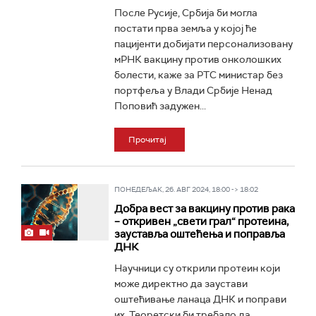
После Русије, Србија би могла
постати прва земља у којој ће
пацијенти добијати персонализовану
мРНК вакцину против онколошких
болести, каже за РТС министар без
портфеља у Влади Србије Ненад
Поповић задужен...
Прочитај
ПОНЕДЕЉАК, 26. АВГ 2024, 18:00 -> 18:02
Добра вест за вакцину против рака
– откривен „свети грал“ протеина,
зауставља оштећења и поправља
ДНК
Научници су открили протеин који
може директно да заустави
оштећивање ланаца ДНК и поправи
их. Теоретски би требало да