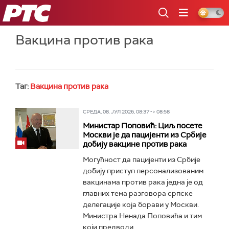
РТС
Вакцина против рака
Таг:
Вакцина против рака
СРЕДА, 08. ЈУЛ 2026, 08:37 -> 08:58
Министар Поповић: Циљ посете
Москви је да пацијенти из Србије
добију вакцине против рака
Могућност да пацијенти из Србије
добију приступ персонализованим
вакцинама против рака једна је од
главних тема разговора српске
делегације која борави у Москви.
Министра Ненада Поповића и тим
који предводи...