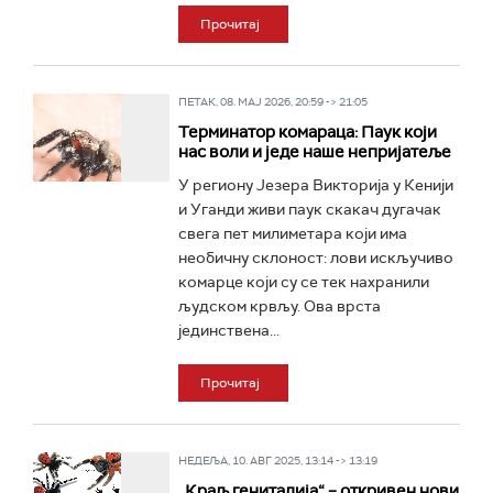
Прочитај
ПЕТАК, 08. МАЈ 2026, 20:59 -> 21:05
Терминатор комараца: Паук који
нас воли и једе наше непријатеље
У региону Језера Викторија у Кенији
и Уганди живи паук скакач дугачак
свега пет милиметара који има
необичну склоност: лови искључиво
комарце који су се тек нахранили
људском крвљу. Ова врста
јединствена...
Прочитај
НЕДЕЉА, 10. АВГ 2025, 13:14 -> 13:19
„Краљ гениталија“ – откривен нови