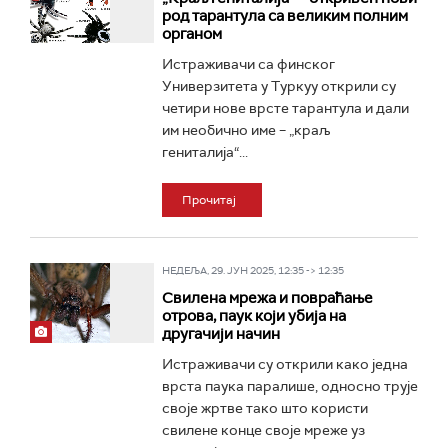
род тарантула са великим полним
органом
Истраживачи са финског
Универзитета у Туркуу открили су
четири нове врсте тарантула и дали
им необично име – „краљ
гениталија“...
Прочитај
НЕДЕЉА, 29. ЈУН 2025, 12:35 -> 12:35
Свилена мрежа и повраћање
отрова, паук који убија на
другачији начин
Истраживачи су открили како једна
врста паука паралише, односно трује
своје жртве тако што користи
свилене конце своје мреже уз