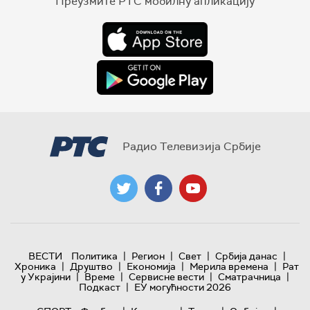
Преузмите РТС мобилну апликацију
Радио Телевизија Србије
|
|
|
|
ВЕСТИ
Политика
Регион
Свет
Србија данас
|
|
|
|
Хроника
Друштво
Економија
Мерила времена
Рат
|
|
|
|
у Украјини
Време
Сервисне вести
Сматрачница
|
Подкаст
ЕУ могућности 2026