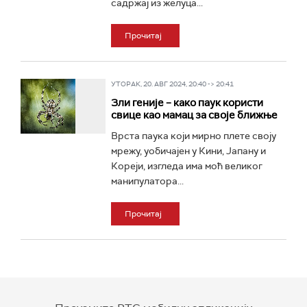
садржај из желуца...
Прочитај
УТОРАК, 20. АВГ 2024, 20:40 -> 20:41
Зли геније – како паук користи
свице као мамац за своје ближње
Врста паука који мирно плете своју
мрежу, уобичајен у Кини, Јапану и
Кореји, изгледа има моћ великог
манипулатора...
Прочитај