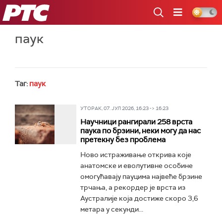
РТС
паук
Таг:
паук
УТОРАК, 07. ЈУЛ 2026, 16:23 -> 16:23
Научници рангирали 258 врста
паука по брзини, неки могу да нас
претекну без проблема
Ново истраживање открива које
анатомске и еволутивне особине
омогућавају пауцима највеће брзине
трчања, а рекордер је врста из
Аустралије која достиже скоро 3,6
метара у секунди...