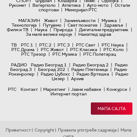
|
|
|
|
СПОРТ
Фудбал
Кошарка
Тенис
Одбојка
|
|
|
|
Рукомет
Ватерполо
Атлетика
Ауто-мото
Остали
|
спортови
Меморијал РТС
|
|
|
МАГАЗИН
Живот
Занимљивости
Музика
|
|
|
|
Технологијa
Путујемо
Свет познатих
Здравље
|
|
|
|
Филм и ТВ
Наука
Природа
Дигитални предузетник
|
За мале велике хероје
Наизглед здрав
|
|
|
|
|
ТВ
РТС 1
РТС 2
РТС 3
РТС Свет
РТС Наука
|
|
|
|
РТС Драма
РТС Живот
РТС Класика
РТС Коло
|
|
РТС Трезор
РТС Музика
РТС Полетарац
|
|
РАДИО
Радио Београд 1
Радио Београд 2
Радио
|
|
|
Београд 3
Београд 202
Радио Плетеница
Радио
|
|
|
Рокенролер
Радио Џубокс
Радио Вртешка
Радио
|
Џезер
Архив
|
|
|
|
РТС
Контакт
Маркетинг
Јавне набавке
Конкурси
Интернет портал
МАПА САЈТА
Приватност
Copyright
Правила употребе садржаја
Мапа
|
|
|
сајта