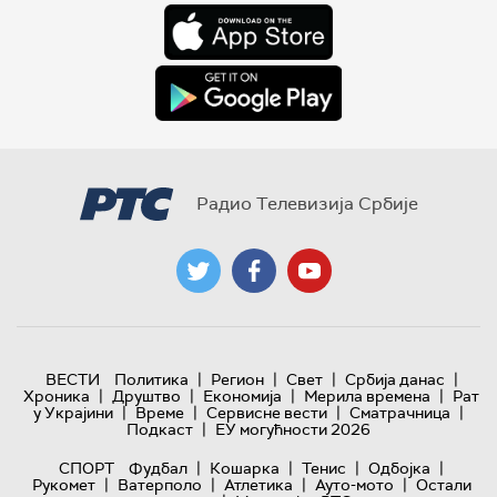
Радио Телевизија Србије
|
|
|
|
ВЕСТИ
Политика
Регион
Свет
Србија данас
|
|
|
|
Хроника
Друштво
Економија
Мерила времена
Рат
|
|
|
|
у Украјини
Време
Сервисне вести
Сматрачница
|
Подкаст
ЕУ могућности 2026
|
|
|
|
СПОРТ
Фудбал
Кошарка
Тенис
Одбојка
|
|
|
|
Рукомет
Ватерполо
Атлетика
Ауто-мото
Остали