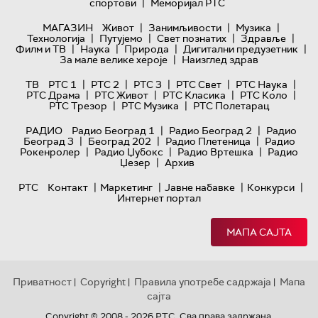
|
спортови
Меморијал РТС
|
|
|
МАГАЗИН
Живот
Занимљивости
Музика
|
|
|
|
Технологијa
Путујемо
Свет познатих
Здравље
|
|
|
|
Филм и ТВ
Наука
Природа
Дигитални предузетник
|
За мале велике хероје
Наизглед здрав
|
|
|
|
|
ТВ
РТС 1
РТС 2
РТС 3
РТС Свет
РТС Наука
|
|
|
|
РТС Драма
РТС Живот
РТС Класика
РТС Коло
|
|
РТС Трезор
РТС Музика
РТС Полетарац
|
|
РАДИО
Радио Београд 1
Радио Београд 2
Радио
|
|
|
Београд 3
Београд 202
Радио Плетеница
Радио
|
|
|
Рокенролер
Радио Џубокс
Радио Вртешка
Радио
|
Џезер
Архив
|
|
|
|
РТС
Контакт
Маркетинг
Јавне набавке
Конкурси
Интернет портал
МАПА САЈТА
Приватност
Copyright
Правила употребе садржаја
Мапа
|
|
|
сајта
Copyright © 2008 - 2026 РТС. Сва права задржана.