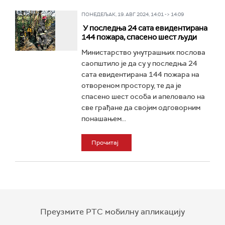
ПОНЕДЕЉАК, 19. АВГ 2024, 14:01 -> 14:09
У последња 24 сата евидентирана
144 пожара, спасено шест људи
Министарство унутрашњих послова
саопштило је да су у последња 24
сата евидентирана 144 пожара на
отвореном простору, те да је
спасено шест особа и апеловало на
све грађане да својим одговорним
понашањем...
Прочитај
Преузмите РТС мобилну апликацију