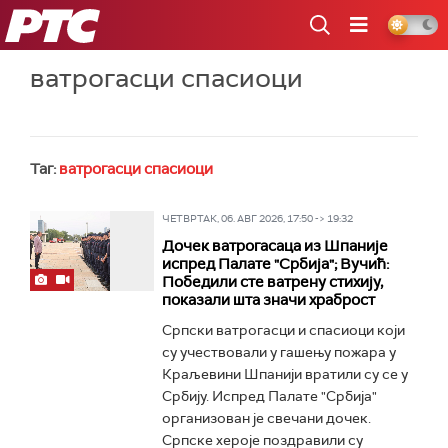
РТС
ватрогасци спасиоци
Таг:
ватрогасци спасиоци
ЧЕТВРТАК, 06. АВГ 2026, 17:50 -> 19:32
Дочек ватрогасаца из Шпаније
испред Палате "Србија"; Вучић:
Победили сте ватрену стихију,
показали шта значи храброст
Српски ватрогасци и спасиоци који
су учествовали у гашењу пожара у
Краљевини Шпанији вратили су се у
Србију. Испред Палате "Србија"
организован је свечани дочек.
Српске хероје поздравили су