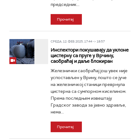
председник...
Прочитај
СРЕДА, 12. ФЕБ 2025, 17:44 -> 18:57
Инспектори покушавају да уклоне
цистерну са пруге у Врчину,
саобраћај и даље блокиран
Железнички саобраћај још увек није
успостављен у Врину, пошто се јуче
на железничкој станици преврнула
цистерна са сумпорном киселином.
Према последњем извештају
Градског завода за јавно здравље,
нема...
Прочитај