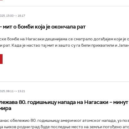
25, 15:00 -> 16:17
 мит о бомби која је окончала рат
ке бомбе на Нагасаки деценијама се сматрало догађајем који је
 рат. Када је настао тај мит и зашто су га били прихватили и Јапанц
25, 08:11 -> 13:21
лежава 80. годишњицу напада на Нагасаки – минут
мира
данас обележио 80. годишњицу америчког атомског напада, уз по
а њихов родни град буде последње место на земљи погођено ат