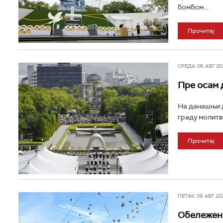
бомбом...
Прочитај
СРЕДА, 06. АВГ 202
Пре осам 
На данашњи д
граду молитво
Прочитај
ПЕТАК, 09. АВГ 202
Обележена