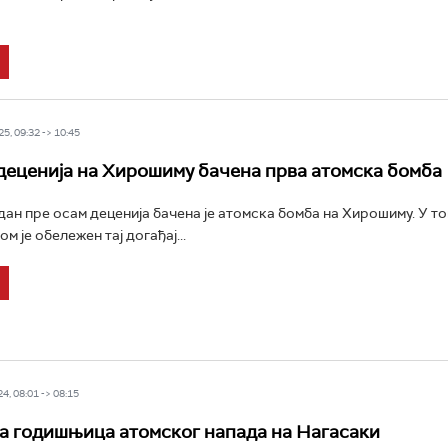
5, 09:32 -> 10:45
деценија на Хирошиму бачена прва атомска бомба
ан пре осам деценија бачена је атомска бомба на Хирошиму. У то
м је обележен тај догађај...
4, 08:01 -> 08:15
 годишњица атомског напада на Нагасаки