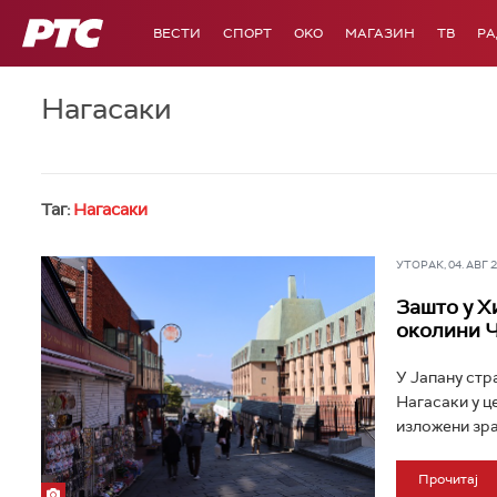
РТС
ВЕСТИ
СПОРТ
OKO
МАГАЗИН
ТВ
Р
Нагасаки
Таг:
Нагасаки
УТОРАК, 04. АВГ 20
Зашто у Х
околини 
У Јапану стр
Нагасаки у ц
изложени зра
Прочитај