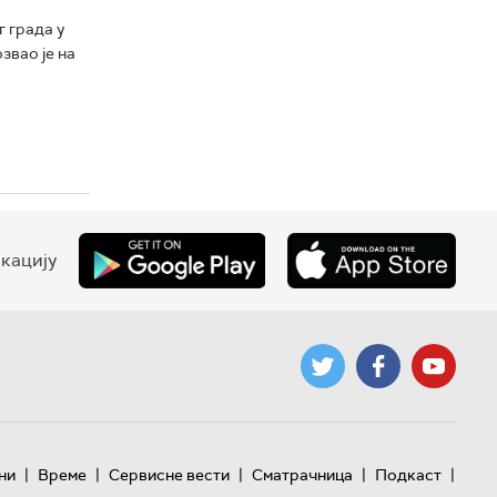
 града у
звао је на
кацију
|
|
|
|
|
ни
Време
Сервисне вести
Сматрачница
Подкаст