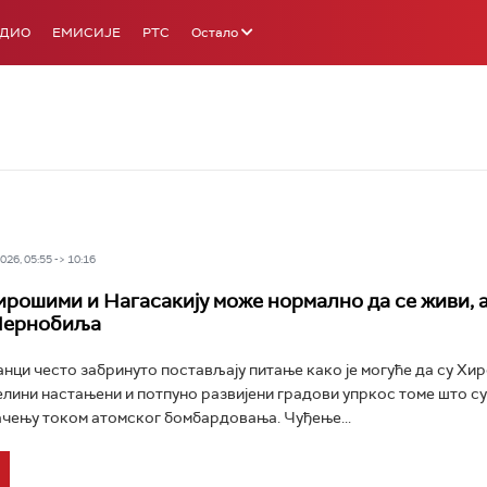
АДИО
ЕМИСИЈЕ
РТС
Остало
26, 05:55 -> 10:16
ирошими и Нагасакију може нормално да се живи, а
Чернобиља
анци често забринуто постављају питање како је могуће да су Хи
елини настањени и потпуно развијени градови упркос томе што су
чењу током атомског бомбардовања. Чуђење...