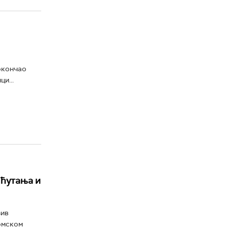
 окончао
и...
 ћутања и
зив
омском