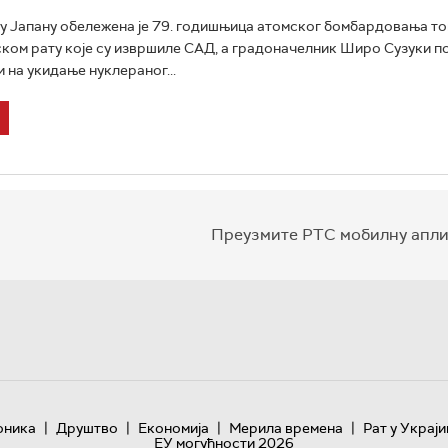
 у Јапану обележена је 79. годишњица атомског бомбардовања тог
ком рату које су извршиле САД, а градоначелник Широ Сузуки по
 на укидање нуклераног...
Преузмите РТС мобилну апли
|
|
|
|
оника
Друштво
Економија
Мерила времена
Рат у Украји
ЕУ могућности 2026