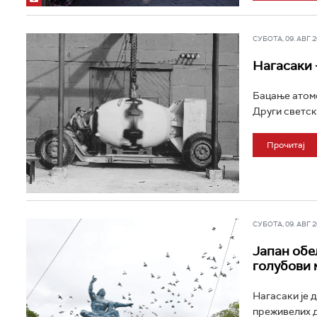
СУБОТА, 09. АВГ 20
Нагасаки –
Бацање атомс
Други светски
Прочитај
СУБОТА, 09. АВГ 20
Jапан обе
голубови 
Нагасаки је 
преживелих д