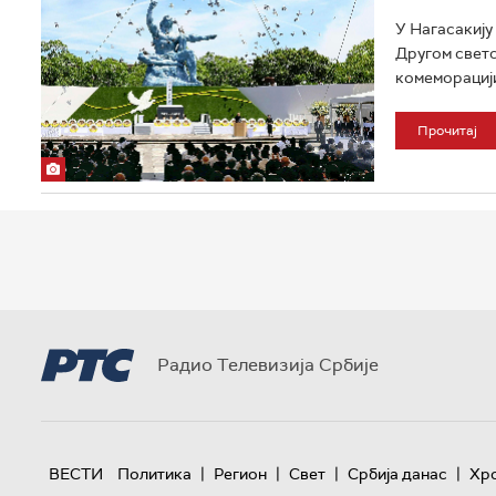
У Нагасакију
Другом светс
комеморацији
Прочитај
Радио Телевизија Србије
|
|
|
|
ВЕСТИ
Политика
Регион
Свет
Србија данас
Хр