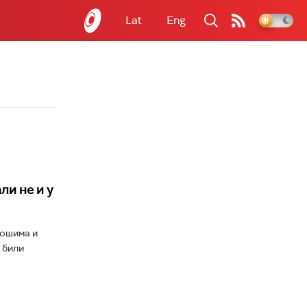
Lat
Eng
ли не и у
рошима и
 били