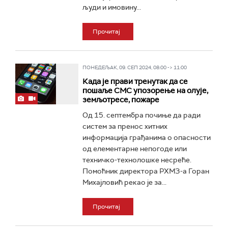
људи и имовину...
Прочитај
ПОНЕДЕЉАК, 09. СЕП 2024, 08:00 -> 11:00
Када је прави тренутак да се
пошаље СМС упозорење на олује,
земљотресе, пожаре
Од 15. септембра почиње да ради
систем за пренос хитних
информација грађанима о опасности
од елементарне непогоде или
техничко-технолошке несреће.
Помоћник директора РХМЗ-а Горан
Михајловић рекао је за...
Прочитај