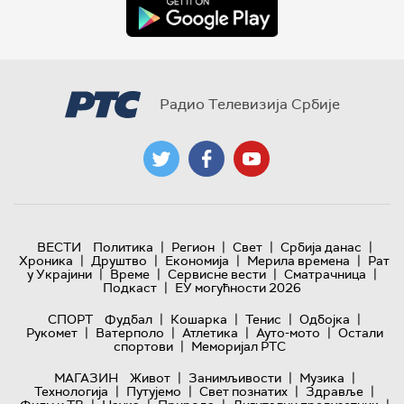
Радио Телевизија Србије
|
|
|
|
ВЕСТИ
Политика
Регион
Свет
Србија данас
|
|
|
|
Хроника
Друштво
Економија
Мерила времена
Рат
|
|
|
|
у Украјини
Време
Сервисне вести
Сматрачница
|
Подкаст
ЕУ могућности 2026
|
|
|
|
СПОРТ
Фудбал
Кошарка
Тенис
Одбојка
|
|
|
|
Рукомет
Ватерполо
Атлетика
Ауто-мото
Остали
|
спортови
Меморијал РТС
|
|
|
МАГАЗИН
Живот
Занимљивости
Музика
|
|
|
|
Технологијa
Путујемо
Свет познатих
Здравље