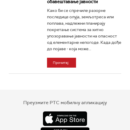
обавештавање јавности
Како би се спречиле разорне
последице олуја, земљотреса или
поплава, надлежни планирају
покретање система за хитно
упозоравање јавности на опасност
од елементарне непогоде. Када дође
до појаве - која може...
Прочитај
Преузмите РТС мобилну апликацију