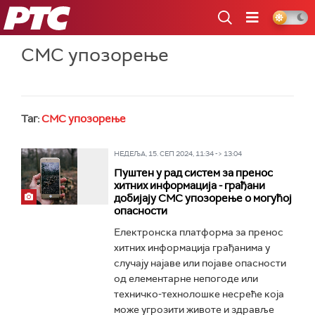
РТС
СМС упозорење
Таг:
СМС упозорење
НЕДЕЉА, 15. СЕП 2024, 11:34 -> 13:04
Пуштен у рад систем за пренос
хитних информација - грађани
добијају СМС упозорење о могућој
опасности
Електронска платформа за пренос
хитних информација грађанима у
случају најаве или појаве опасности
од елементарне непогоде или
техничко-технолошке несреће која
може угрозити животе и здравље