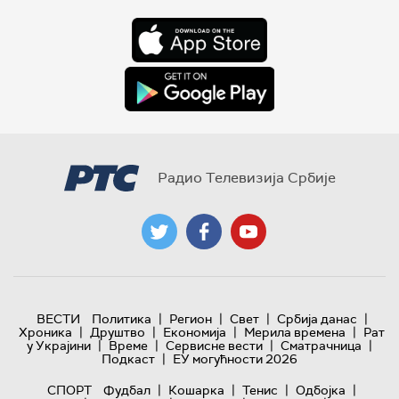
Радио Телевизија Србије
|
|
|
|
ВЕСТИ
Политика
Регион
Свет
Србија данас
|
|
|
|
Хроника
Друштво
Економија
Мерила времена
Рат
|
|
|
|
у Украјини
Време
Сервисне вести
Сматрачница
|
Подкаст
ЕУ могућности 2026
|
|
|
|
СПОРТ
Фудбал
Кошарка
Тенис
Одбојка