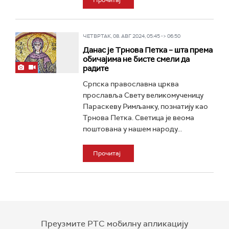
Прочитај
ЧЕТВРТАК, 08. АВГ 2024, 05:45 -> 06:50
Данас је Трнова Петка – шта према
обичајима не бисте смели да
радите
Српска православна црква
прославља Свету великомученицу
Параскеву Римљанку, познатију као
Трнова Петка. Светица је веома
поштована у нашем народу...
Прочитај
Преузмите РТС мобилну апликацију