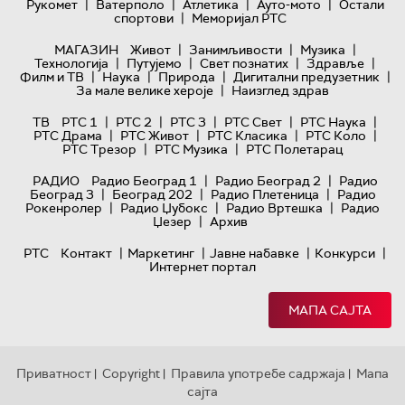
|
|
|
|
Рукомет
Ватерполо
Атлетика
Ауто-мото
Остали
|
спортови
Меморијал РТС
|
|
|
МАГАЗИН
Живот
Занимљивости
Музика
|
|
|
|
Технологијa
Путујемо
Свет познатих
Здравље
|
|
|
|
Филм и ТВ
Наука
Природа
Дигитални предузетник
|
За мале велике хероје
Наизглед здрав
|
|
|
|
|
ТВ
РТС 1
РТС 2
РТС 3
РТС Свет
РТС Наука
|
|
|
|
РТС Драма
РТС Живот
РТС Класика
РТС Коло
|
|
РТС Трезор
РТС Музика
РТС Полетарац
|
|
РАДИО
Радио Београд 1
Радио Београд 2
Радио
|
|
|
Београд 3
Београд 202
Радио Плетеница
Радио
|
|
|
Рокенролер
Радио Џубокс
Радио Вртешка
Радио
|
Џезер
Архив
|
|
|
|
РТС
Контакт
Маркетинг
Јавне набавке
Конкурси
Интернет портал
МАПА САЈТА
Приватност
Copyright
Правила употребе садржаја
Мапа
|
|
|
сајта