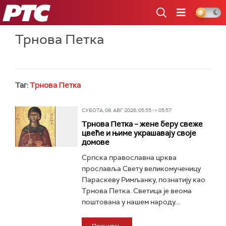
РТС
Трнова Петка
Таг:
Трнова Петка
СУБОТА, 08. АВГ 2026, 05:55 -> 05:57
Трнова Петка – жене беру свеже
цвеће и њиме украшавају своје
домове
Српска православна црква
прославља Свету великомученицу
Параскеву Римљанку, познатију као
Трнова Петка. Светица је веома
поштована у нашем народу...