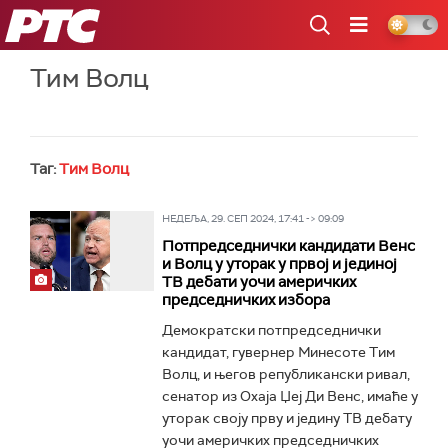
РТС
Тим Волц
Таг:
Тим Волц
НЕДЕЉА, 29. СЕП 2024, 17:41 -> 09:09
Потпредседнички кандидати Венс
и Волц у уторак у првој и јединој
ТВ дебати уочи америчких
председничких избора
Демократски потпредседнички
кандидат, гувернер Минесоте Тим
Волц, и његов републикански ривал,
сенатор из Охаја Џеј Ди Венс, имаће у
уторак своју прву и једину ТВ дебату
уочи америчких председничких