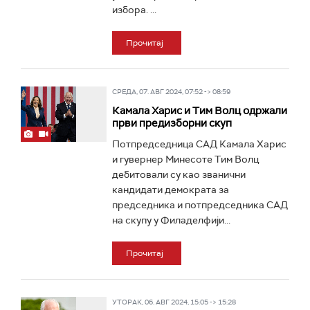
избора. ...
Прочитај
СРЕДА, 07. АВГ 2024, 07:52 -> 08:59
Камала Харис и Тим Волц одржали
први предизборни скуп
Потпредседница САД Камала Харис
и гувернер Минесоте Тим Волц
дебитовали су као званични
кандидати демократа за
председника и потпредседника САД
на скупу у Филаделфији...
Прочитај
УТОРАК, 06. АВГ 2024, 15:05 -> 15:28