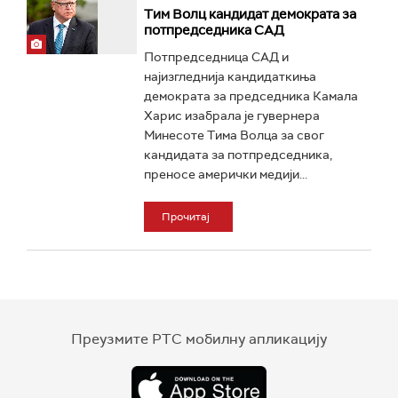
Тим Волц кандидат демократа за
потпредседника САД
Потпредседница САД и
најизгледнија кандидаткиња
демократа за председника Камала
Харис изабрала је гувернера
Минесоте Тима Волца за свог
кандидата за потпредседника,
преносе амерички медији...
Прочитај
Преузмите РТС мобилну апликацију