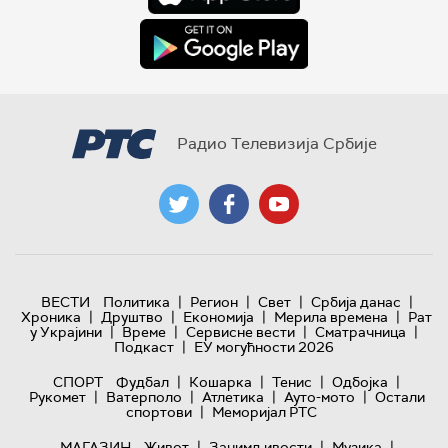
Радио Телевизија Србије
|
|
|
|
ВЕСТИ
Политика
Регион
Свет
Србија данас
|
|
|
|
Хроника
Друштво
Економија
Мерила времена
Рат
|
|
|
|
у Украјини
Време
Сервисне вести
Сматрачница
|
Подкаст
ЕУ могућности 2026
|
|
|
|
СПОРТ
Фудбал
Кошарка
Тенис
Одбојка
|
|
|
|
Рукомет
Ватерполо
Атлетика
Ауто-мото
Остали
|
спортови
Меморијал РТС
|
|
|
МАГАЗИН
Живот
Занимљивости
Музика