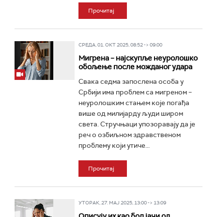
Прочитај
СРЕДА, 01. ОКТ 2025, 08:52 -> 09:00
Мигрена – најскупље неуролошко
обољење после можданог удара
Свака седма запослена особа у
Србији има проблем са мигреном –
неуролошким стањем које погађа
више од милијарду људи широм
света. Стручњаци упозоравају да је
реч о озбиљном здравственом
проблему који утиче...
Прочитај
УТОРАК, 27. МАЈ 2025, 13:00 -> 13:09
Описују их као бол јачи од