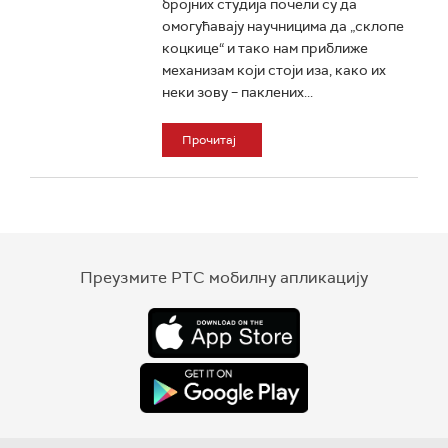
бројних студија почели су да
омогућавају научницима да „склопе
коцкице“ и тако нам приближе
механизам који стоји иза, како их
неки зову – паклених...
Прочитај
Преузмите РТС мобилну апликацију