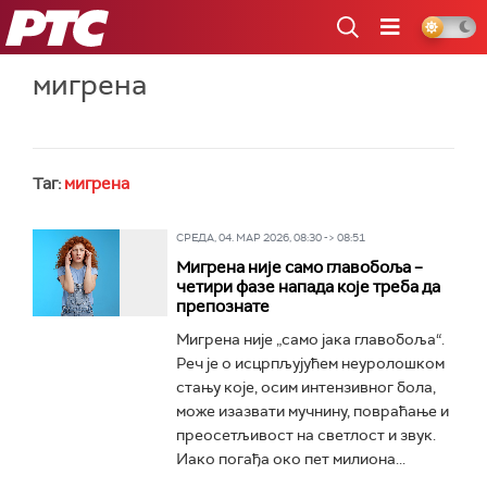
РТС
мигрена
Таг:
мигрена
СРЕДА, 04. МАР 2026, 08:30 -> 08:51
Мигрена није само главобоља –
четири фазе напада које треба да
препознате
Мигрена није „само јака главобоља“.
Реч је о исцрпљујућем неуролошком
стању које, осим интензивног бола,
може изазвати мучнину, повраћање и
преосетљивост на светлост и звук.
Иако погађа око пет милиона...