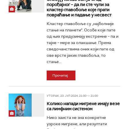
порођајног – да ли сте чули за
кластер главобоље које прати
повраћање и падање у несвест
Кластер главобоље су „најболније
стање на планети“. Особе које пате
од њих предузимају екстремне – па и
тајне – мере за олакшање. Према
сведочанствима оних који пате од
ове врсте јаких главобоља, то
стање...
Прочитај
УТОРАК, 23. ЈУЛ 2024, 21:00 -> 21:00
Колико напади мигрене имају везе
са лимфним системом
Нико заиста не зна конкретне
узроке мигрене, али резултати