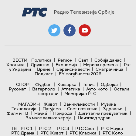
Радио Телевизија Србије
|
|
|
|
ВЕСТИ
Политика
Регион
Свет
Србија данас
|
|
|
|
Хроника
Друштво
Економија
Мерила времена
Рат
|
|
|
|
у Украјини
Време
Сервисне вести
Сматрачница
|
Подкаст
ЕУ могућности 2026
|
|
|
|
СПОРТ
Фудбал
Кошарка
Тенис
Одбојка
|
|
|
|
Рукомет
Ватерполо
Атлетика
Ауто-мото
Остали
|
спортови
Меморијал РТС
|
|
|
МАГАЗИН
Живот
Занимљивости
Музика
|
|
|
|
Технологијa
Путујемо
Свет познатих
Здравље
|
|
|
|
Филм и ТВ
Наука
Природа
Дигитални предузетник
|
За мале велике хероје
Наизглед здрав
|
|
|
|
|
ТВ
РТС 1
РТС 2
РТС 3
РТС Свет
РТС Наука
|
|
|
|
РТС Драма
РТС Живот
РТС Класика
РТС Коло