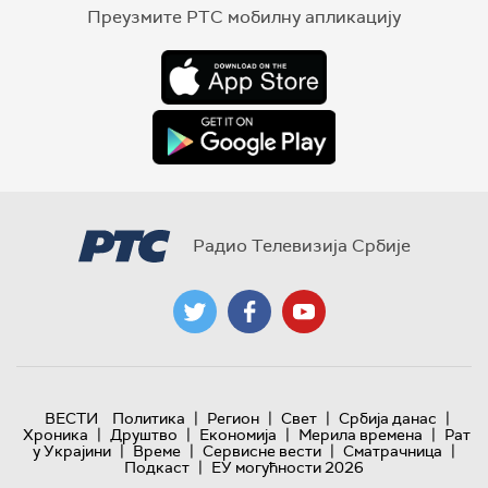
Преузмите РТС мобилну апликацију
Радио Телевизија Србије
|
|
|
|
ВЕСТИ
Политика
Регион
Свет
Србија данас
|
|
|
|
Хроника
Друштво
Економија
Мерила времена
Рат
|
|
|
|
у Украјини
Време
Сервисне вести
Сматрачница
|
Подкаст
ЕУ могућности 2026