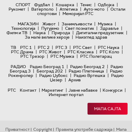
|
|
|
|
СПОРТ
Фудбал
Кошарка
Тенис
Одбојка
|
|
|
|
Рукомет
Ватерполо
Атлетика
Ауто-мото
Остали
|
спортови
Меморијал РТС
|
|
|
МАГАЗИН
Живот
Занимљивости
Музика
|
|
|
|
Технологијa
Путујемо
Свет познатих
Здравље
|
|
|
|
Филм и ТВ
Наука
Природа
Дигитални предузетник
|
За мале велике хероје
Наизглед здрав
|
|
|
|
|
ТВ
РТС 1
РТС 2
РТС 3
РТС Свет
РТС Наука
|
|
|
|
РТС Драма
РТС Живот
РТС Класика
РТС Коло
|
|
РТС Трезор
РТС Музика
РТС Полетарац
|
|
РАДИО
Радио Београд 1
Радио Београд 2
Радио
|
|
|
Београд 3
Београд 202
Радио Плетеница
Радио
|
|
|
Рокенролер
Радио Џубокс
Радио Вртешка
Радио
|
Џезер
Архив
|
|
|
|
РТС
Контакт
Маркетинг
Јавне набавке
Конкурси
Интернет портал
МАПА САЈТА
Приватност
Copyright
Правила употребе садржаја
Мапа
|
|
|