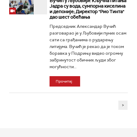
Вучић у Љубовији: Кључна питања
Јадра су вода, сумпорна киселина
и депоније; Директор "Рио Тинта"
дао шест обећања
Председник Александар Вучић
разговарао је у Љубовији пуних осам
сати са грађанима о рударењу
литијума. Вучић је рекао да је током
боравка у Подрињу видео огромну
забринутост обичних људи због
могућности...
Прочитај
>