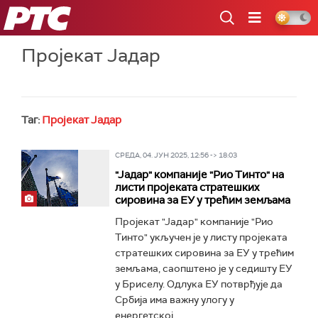
РТС
Пројекат Јадар
Таг:
Пројекат Јадар
СРЕДА, 04. ЈУН 2025, 12:56 -> 18:03
"Јадар" компаније "Рио Тинто" на
листи пројеката стратешких
сировина за ЕУ у трећим земљама
Пројекат "Јадар" компаније "Рио
Тинто" укључен је у листу пројеката
стратешких сировина за ЕУ у трећим
земљама, саопштено је у седишту ЕУ
у Бриселу. Одлука ЕУ потврђује да
Србија има важну улогу у
енергетској...