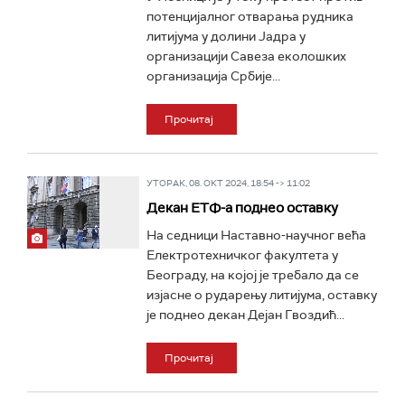
потенцијалног отварања рудника
литијума у долини Јадра у
организацији Савеза еколошких
организација Србије...
Прочитај
УТОРАК, 08. ОКТ 2024, 18:54 -> 11:02
Декан ЕТФ-а поднео оставку
На седници Наставно-научног већа
Електротехничког факултета у
Београду, на којој је требало да се
изјасне о рударењу литијума, оставку
је поднео декан Дејан Гвоздић...
Прочитај