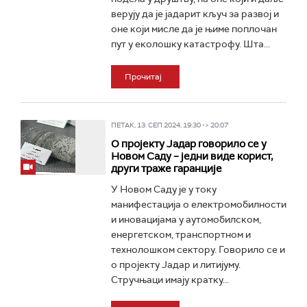
верују да је јадарит кључ за развој и
оне који мисле да је њиме поплочан
пут у еколошку катастрофу. Шта...
Прочитај
ПЕТАК, 13. СЕП 2024, 19:30 -> 20:07
О пројекту Јадар говорило се у
Новом Саду – једни виде корист,
други траже гаранције
У Новом Саду је у току
манифестација о електромобилности
и иновацијама у аутомобилском,
енергетском, транспортном и
технолошком сектору. Говорило се и
о пројекту Јадар и литијуму.
Стручњаци имају кратку...