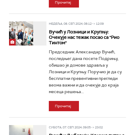
Прочитај
НЕДЕЉА, 08. СЕП 2024, 08:12 -> 12:09
Вучић у Лозници и Крупњу:
Очекује нас тежак посао са "Рио
Тинтом"
Председник Александар Вучић,
последњег дана посете Подрињу,
обишао је домове здравља у
Лозници и Крупњу. Поручио је да су
бесплатни превентивни прегледи
веома важни и да очекује до краја
месеца решења...
Прочитај
СУБОТА, 07. СЕП 2024, 09:05 -> 23:02