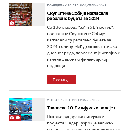
ПОНЕДЕЉАК, 30. СЕП 2024, 05:50 -> 21:48
Скупштина Србије изгласала
ребаланс буџета за 2024.
Са 136 гласова "за" и 51 "против",
посланици Скупштине Србије
изгласали су ребаланс буџета за
2024. годину. Међу још шест тачака
дневног реда, парламент је усвојио и
измене Закона о финансијској
подршци...
Прочитај
УТОРАК, 17. СЕП 2024, 23:55 -> 10:57
Таковска 10: Литијумски вилајет
Питање рударења литијума и
пројекта "Јадар" узрок је великих
подела у друштву, на оне који и даље