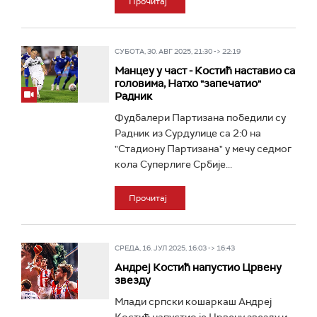
Прочитај
СУБОТА, 30. АВГ 2025, 21:30 -> 22:19
Манцеу у част - Костић наставио са
головима, Натхо "запечатио"
Радник
Фудбалери Партизана победили су
Радник из Сурдулице са 2:0 на
"Стадиону Партизана" у мечу седмог
кола Суперлиге Србије...
Прочитај
СРЕДА, 16. ЈУЛ 2025, 16:03 -> 16:43
Андреј Костић напустио Црвену
звезду
Млади српски кошаркаш Андреј