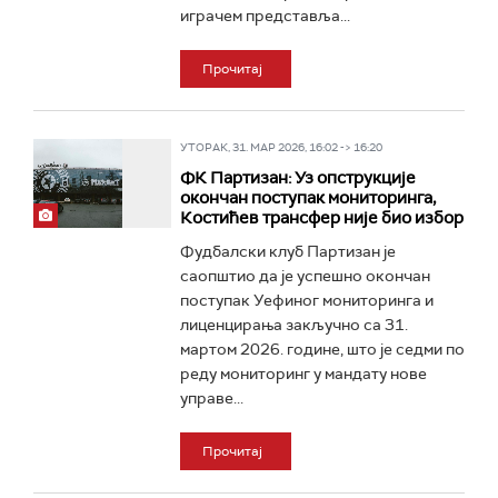
играчем представља...
Прочитај
УТОРАК, 31. МАР 2026, 16:02 -> 16:20
ФК Партизан: Уз опструкције
окончан поступак мониторинга,
Костићев трансфер није био избор
Фудбалски клуб Партизан је
саопштио да је успешно окончан
поступак Уефиног мониторинга и
лиценцирања закључно са 31.
мартом 2026. године, што је седми по
реду мониторинг у мандату нове
управе...
Прочитај