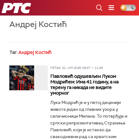
РТС
Андреј Костић
Таг:
Андреј Костић
ПЕТАК, 31. ЈУЛ 2026, 09:47 -> 11:29
Павловић одушевљен Луком
Модрићем: Има 41 годину, а на
терену га никада не видите
уморног
Лука Модрић је и у петој деценији
живота један од главних узора у
свлачионици Милана. То потврђује и
српски репрезентативац Страхиња
Павловић, који је истакао да
свакодневни рад са хрватским