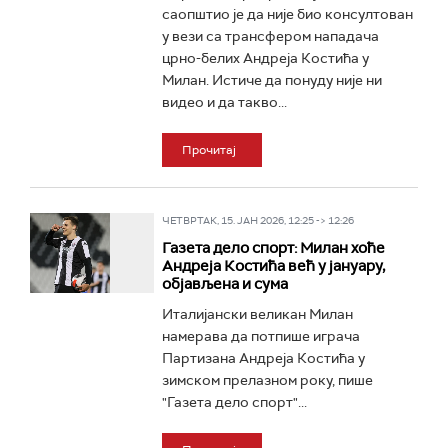
саопштио је да није био консултован
у вези са трансфером нападача
црно-белих Андреја Костића у
Милан. Истиче да понуду није ни
видео и да такво...
Прочитај
ЧЕТВРТАК, 15. ЈАН 2026, 12:25 -> 12:26
Газета дело спорт: Милан хоће
Андреја Костића већ у јануару,
објављена и сума
Италијански великан Милан
намерава да потпише играча
Партизана Андреја Костића у
зимском прелазном року, пише
"Газета дело спорт"...