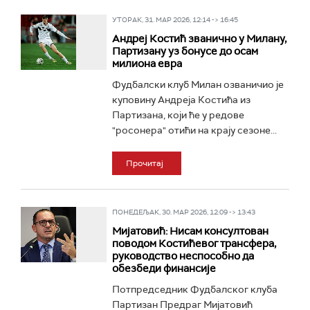
УТОРАК, 31. МАР 2026, 12:14 -> 16:45
Андреј Костић званично у Милану,
Партизану уз бонусе до осам
милиона евра
Фудбалски клуб Милан озваничио је
куповину Андреја Костића из
Партизана, који ће у редове
"росонера" отићи на крају сезоне...
Прочитај
ПОНЕДЕЉАК, 30. МАР 2026, 12:09 -> 13:43
Мијатовић: Нисам консултован
поводом Костићевог трансфера,
руководство неспособно да
обезбеди финансије
Потпредседник Фудбалског клуба
Партизан Предраг Мијатовић