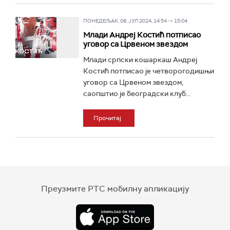
ПОНЕДЕЉАК, 08. ЈУЛ 2024, 14:54 -> 15:04
Млади Андреј Костић потписао
уговор са Црвеном звездом
Млади српски кошаркаш Андреј
Костић потписао је четворогодишњи
уговор са Црвеном звездом,
саопштио је београдски клуб...
Прочитај
Преузмите РТС мобилну апликацију