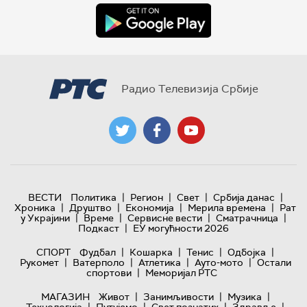
Радио Телевизија Србије
|
|
|
|
ВЕСТИ
Политика
Регион
Свет
Србија данас
|
|
|
|
Хроника
Друштво
Економија
Мерила времена
Рат
|
|
|
|
у Украјини
Време
Сервисне вести
Сматрачница
|
Подкаст
ЕУ могућности 2026
|
|
|
|
СПОРТ
Фудбал
Кошарка
Тенис
Одбојка
|
|
|
|
Рукомет
Ватерполо
Атлетика
Ауто-мото
Остали
|
спортови
Меморијал РТС
|
|
|
МАГАЗИН
Живот
Занимљивости
Музика