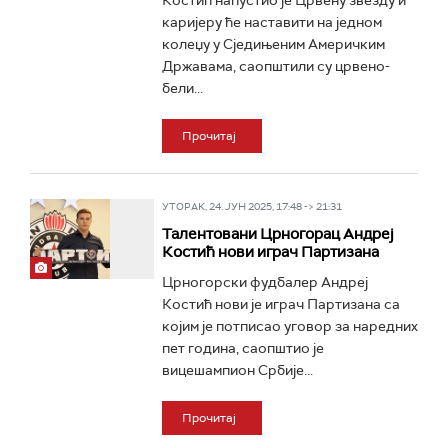
Костић напустио је Црвену звезду и
каријеру ће наставити на једном
колеџу у Сједињеним Америчким
Државама, саопштили су црвено-
бели...
Прочитај
УТОРАК, 24. ЈУН 2025, 17:48 -> 21:31
Талентовани Црногорац Андреј
Костић нови играч Партизана
Црногорски фудбалер Андреј
Костић нови је играч Партизана са
којим је потписао уговор за наредних
пет година, саопштио је
вицешампион Србије...
Прочитај