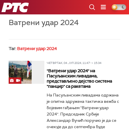
РТС
Ватрени удар 2024
Таг:
Ватрени удар 2024
ЧЕТВРТАК, 04. ЈУЛ 2024, 11:47 -> 15:34
"Ватрени удар 2024" на
Пасуљанским ливадама,
представљено дејство система
"панцир" са ракетама
На Пасуљанским ливадама одржана
је опитна здружена тактичка вежба с
бојевим гађањем "Ватрени удар
2024". Председник Србије
Александар Вучић поручио је да се
очекује да до септембра буде