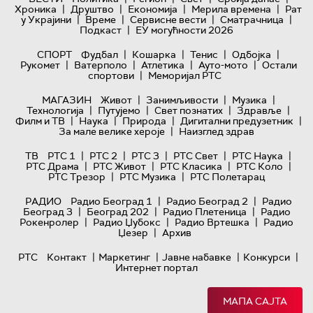
|
|
|
|
Хроника
Друштво
Економија
Мерила времена
Рат
|
|
|
|
у Украјини
Време
Сервисне вести
Сматрачница
|
Подкаст
ЕУ могућности 2026
|
|
|
|
СПОРТ
Фудбал
Кошарка
Тенис
Одбојка
|
|
|
|
Рукомет
Ватерполо
Атлетика
Ауто-мото
Остали
|
спортови
Меморијал РТС
|
|
|
МАГАЗИН
Живот
Занимљивости
Музика
|
|
|
|
Технологијa
Путујемо
Свет познатих
Здравље
|
|
|
|
Филм и ТВ
Наука
Природа
Дигитални предузетник
|
За мале велике хероје
Наизглед здрав
|
|
|
|
|
ТВ
РТС 1
РТС 2
РТС 3
РТС Свет
РТС Наука
|
|
|
|
РТС Драма
РТС Живот
РТС Класика
РТС Коло
|
|
РТС Трезор
РТС Музика
РТС Полетарац
|
|
РАДИО
Радио Београд 1
Радио Београд 2
Радио
|
|
|
Београд 3
Београд 202
Радио Плетеница
Радио
|
|
|
Рокенролер
Радио Џубокс
Радио Вртешка
Радио
|
Џезер
Архив
|
|
|
|
РТС
Контакт
Маркетинг
Јавне набавке
Конкурси
Интернет портал
МАПА САЈТА