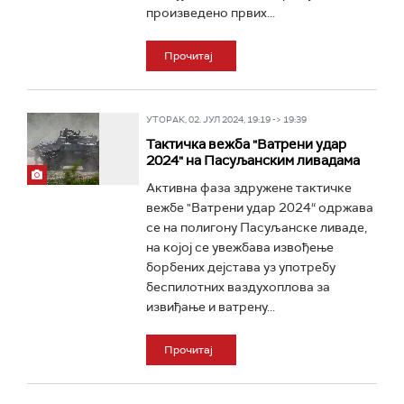
произведено првих...
Прочитај
УТОРАК, 02. ЈУЛ 2024, 19:19 -> 19:39
Тактичка вежба "Ватрени удар
2024" на Пасуљанским ливадама
Активна фаза здружене тактичке
вежбе "Ватрени удар 2024“ одржава
се на полигону Пасуљанске ливаде,
на којој се увежбава извођење
борбених дејстава уз употребу
беспилотних ваздухоплова за
извиђање и ватрену...
Прочитај