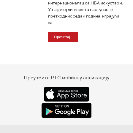
интернационалац са НБА искуством.
У најјачој лиги света наступао је
претходних седам година, играјући
за...
Прочитај
Преузмите РТС мобилну апликацију