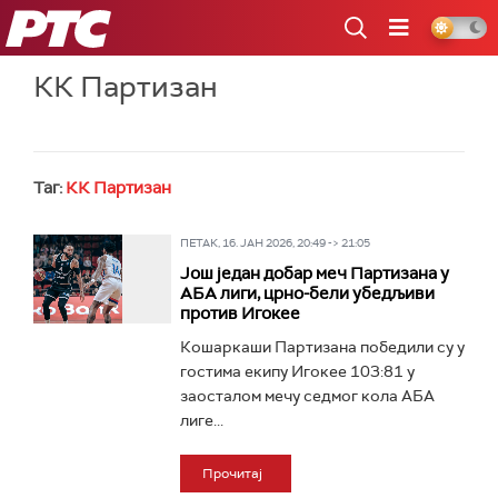
РТС
КК Партизан
Таг:
КК Партизан
ПЕТАК, 16. ЈАН 2026, 20:49 -> 21:05
Још један добар меч Партизана у
АБА лиги, црно-бели убедљиви
против Игокее
Кошаркаши Партизана победили су у
гостима екипу Игокее 103:81 у
заосталом мечу седмог кола АБА
лиге...
Прочитај