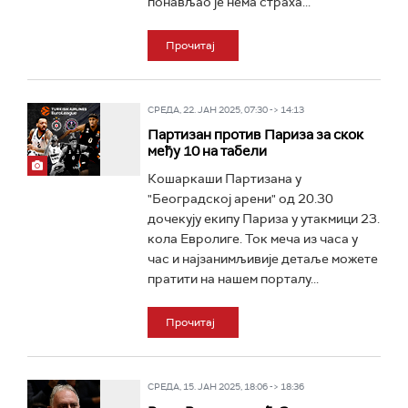
понављао је нема страха...
Прочитај
СРЕДА, 22. ЈАН 2025, 07:30 -> 14:13
Партизан против Париза за скок
међу 10 на табели
Кошаркаши Партизана у
"Београдској арени" од 20.30
дочекују екипу Париза у утакмици 23.
кола Евролиге. Ток меча из часа у
час и најзанимљивије детаље можете
пратити на нашем порталу...
Прочитај
СРЕДА, 15. ЈАН 2025, 18:06 -> 18:36