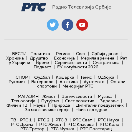
Радио Телевизија Србије
|
|
|
|
ВЕСТИ
Политика
Регион
Свет
Србија данас
|
|
|
|
Хроника
Друштво
Економија
Мерила времена
Рат
|
|
|
|
у Украјини
Време
Сервисне вести
Сматрачница
|
Подкаст
ЕУ могућности 2026
|
|
|
|
СПОРТ
Фудбал
Кошарка
Тенис
Одбојка
|
|
|
|
Рукомет
Ватерполо
Атлетика
Ауто-мото
Остали
|
спортови
Меморијал РТС
|
|
|
МАГАЗИН
Живот
Занимљивости
Музика
|
|
|
|
Технологијa
Путујемо
Свет познатих
Здравље
|
|
|
|
Филм и ТВ
Наука
Природа
Дигитални предузетник
|
За мале велике хероје
Наизглед здрав
|
|
|
|
|
ТВ
РТС 1
РТС 2
РТС 3
РТС Свет
РТС Наука
|
|
|
|
РТС Драма
РТС Живот
РТС Класика
РТС Коло
|
|
РТС Трезор
РТС Музика
РТС Полетарац