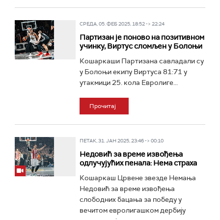
СРЕДА, 05. ФЕБ 2025, 18:52 -> 22:24
Партизан је поново на позитивном
учинку, Виртус сломљен у Болоњи
Кошаркаши Партизана савладали су
у Болоњи екипу Виртуса 81:71 у
утакмици 25. кола Евролиге...
Прочитај
ПЕТАК, 31. ЈАН 2025, 23:46 -> 00:10
Недовић за време извођења
одлучујућих пенала: Нема страха
Кошаркаш Црвене звезде Немања
Недовић за време извођења
слободних бацања за победу у
вечитом евролигашком дербију