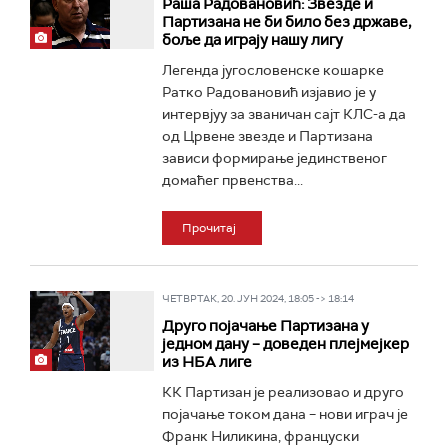
Раша Радовановић: Звезде и
Партизана не би било без државе,
боље да играју нашу лигу
Легенда југословенске кошарке
Ратко Радовановић изјавио је у
интервјуу за званичан сајт КЛС-а да
од Црвене звезде и Партизана
зависи формирање јединственог
домаћег првенства...
Прочитај
ЧЕТВРТАК, 20. ЈУН 2024, 18:05 -> 18:14
Друго појачање Партизана у
једном дану – доведен плејмејкер
из НБА лиге
КК Партизан је реализовао и друго
појачање током дана – нови играч је
Франк Ниликина, француски